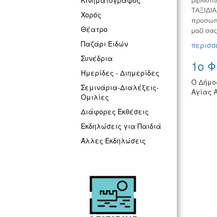
Κινηματογράφος
βιβλιοπ
ΤΑΞΙΔΙΑ 
Χορός
προσωπικ
Θέατρο
μαζί σας
Παζάρι Ειδών
περισσό
Συνέδρια
1ο 
Ημερίδες - Διημερίδες
Ο Δήμο
Σεμινάρια-Διαλέξεις-
Αγίας Α
Ομιλίες
Διάφορες Εκθέσεις
Εκδηλώσεις για Παιδιά
Άλλες Εκδηλώσεις