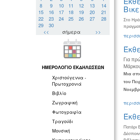
Έκθε
8
9
10
11
12
13
14
Βικ
15
16
17
18
19
20
21
22
23
24
25
26
27
28
Στο Ηρά
29
30
πραγματ
<<
σήμερα
>>
περισσό
Έκθ
Για πρ
Μάρκο
ΗΜΕΡΟΛΟΓΙΟ ΕΚΔΗΛΩΣΕΩΝ
Μια σπο
Χριστούγεννα -
του Πει
Πρωτοχρονιά
Νοεμβρί
Βιβλίο
Ζωγραφική
περισσό
Φωτογραφία
Έκθ
Τραγούδι
Πατάρι 
Μουσική
Δέσποιν