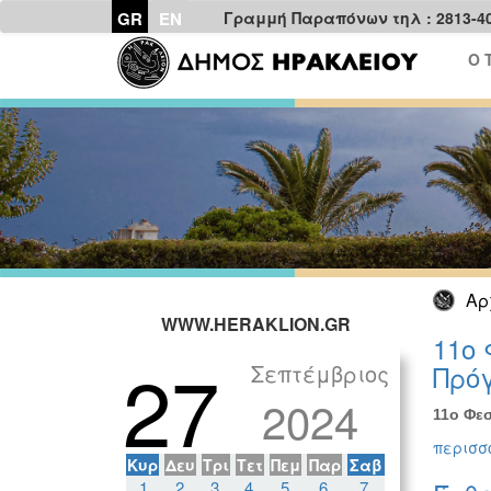
GR
EN
Γραμμή Παραπόνων τηλ : 2813-4
Ο 
Αρ
WWW.HERAKLION.GR
11ο 
27
Σεπτέμβριος
Πρόγ
2024
11ο Φεσ
περισσό
Κυρ
Δευ
Τρι
Τετ
Πεμ
Παρ
Σαβ
1
2
3
4
5
6
7