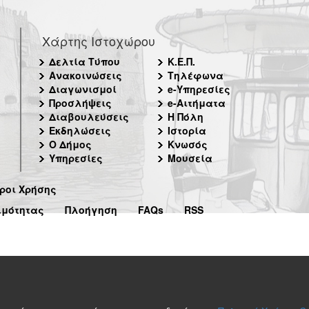
Χάρτης Ιστοχώρου
Δελτία Τύπου
Κ.Ε.Π.
Ανακοινώσεις
Τηλέφωνα
Διαγωνισμοί
e-Υπηρεσίες
Προσλήψεις
e-Αιτήματα
Διαβουλεύσεις
Η Πόλη
Εκδηλώσεις
Ιστορία
Ο Δήμος
Κνωσός
Υπηρεσίες
Μουσεία
ροι Χρήσης
ιμότητας
Πλοήγηση
FAQs
RSS