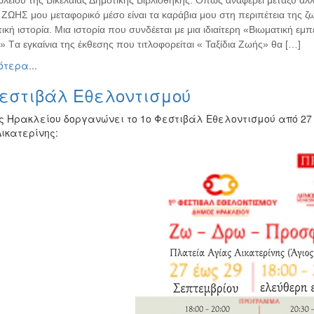
ωλείου της Βικελαίας Δημοτικής Βιβλιοθήκης. Όπως αναφέρει μεταξύ άλ
ΖΩΗΣ μου μεταφορικό μέσο είναι τα καράβια μου στη περιπέτεια της ζωή
ή ιστορία. Μια ιστορία που συνδέεται με μια ιδιαίτερη «Βιωματική εμ
» Tα εγκαίνια της έκθεσης που τιτλοφορείται « Ταξίδια Ζωής» θα […]
τερα...
Φεστιβάλ Εθελοντισμού
ς Ηρακλείου δοργανώνει το 1ο Φεστιβάλ Εθελοντισμού από 27 
ικατερίνης: