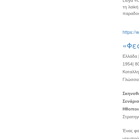
Lloyd «
τη λαϊκ
παραδοσι
https://
«Φεσ
Ελλάδα 
1954| 80
Καταλλη
Γλώσσα 
Σκηνοθε
Σενάριο
Ηθοποιο
Στρατηγ
Ένας φο
ντεμπού