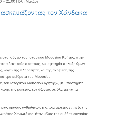
00 – 21:00 Πύλη Μακάσι
τασκευάζοντας τον Χάνδακα
αι στο ισόγειο του Ιστορικού Μουσείου Κρήτης, στην
ια εκπαιδευτικούς σκοπούς, ως αφετηρία πολυάριθμων
 λόγω της πληρότητας και της ακρίβειας της
ικότερα εκθέματα του Μουσείου.
τας του Ιστορικού Μουσείου Κρήτης», με υποστήριξη
κευής της μακέτας, εστιάζοντας σε όλα εκείνα τα
α μιας ομάδας ανθρώπων, η οποία μελέτησε πηγές της
 Σωκράτης Χανιωτάκης, ήταν μέλος της ομάδας εργασίας