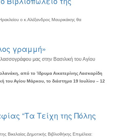
ο Βιβλιοπωλείο της
 Ηρακλείου ο κ.Αλέξανδρος Μαυρικάκης θα
λος γραμμή»
αλασσογράφου μας στην Βασιλική του Αγίου
Βολανάκη, από το Ίδρυμα Αικατερίνης Λασκαρίδη
κή του Αγίου Μάρκου, το διάστημα 19 Ιουλίου – 12
φίας “Τα Τείχη της Πόλης
ης Βικελαίας Δημοτικής Βιβλιοθήκης Επιμέλεια: