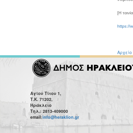
[Η ταιν
https://
Αρχείο
Αγίου Τίτου 1,
Τ.Κ. 71202,
Ηράκλειο
Τηλ.: 2813-409000
email:
info@heraklion.gr