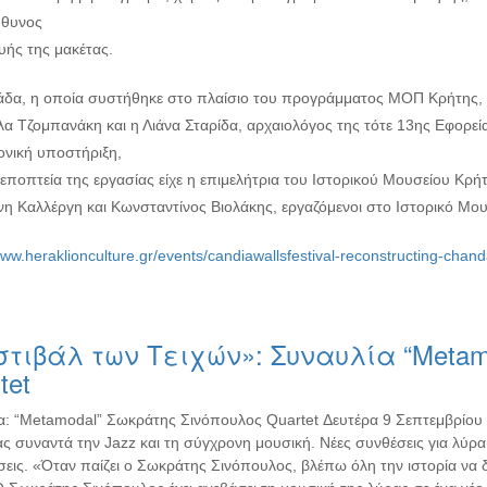
ύθυνος
υής της μακέτας.
άδα, η οποία συστήθηκε στο πλαίσιο του προγράμματος ΜΟΠ Κρήτης, συ
α Τζομπανάκη και η Λιάνα Σταρίδα, αρχαιολόγος της τότε 13ης Εφορεία
ονική υποστήριξη,
εποπτεία της εργασίας είχε η επιμελήτρια του Ιστορικού Μουσείου Κρήτ
ίνη Καλλέργη και Κωνσταντίνος Βιολάκης, εργαζόμενοι στο Ιστορικό Μο
www.heraklionculture.gr/events/candiawallsfestival-reconstructing-chand
τιβάλ των Τειχών»: Συναυλία “Metam
tet
α: “Metamodal” Σωκράτης Σινόπουλος Quartet Δευτέρα 9 Σεπτεμβρίου
ς συναντά την Jazz και τη σύγχρονη μουσική. Νέες συνθέσεις για λύρα 
εις. «Όταν παίζει ο Σωκράτης Σινόπουλος, βλέπω όλη την ιστορία να δ