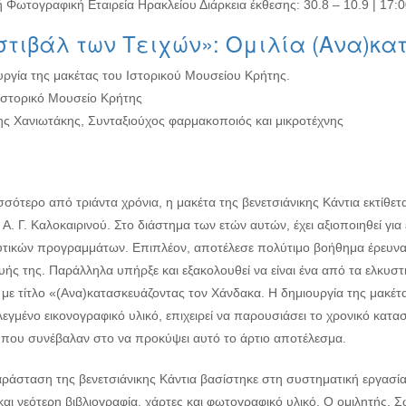
 Φωτογραφική Εταιρεία Ηρακλείου Διάρκεια έκθεσης: 30.8 – 10.9 | 17:
στιβάλ των Τειχών»: Ομιλία (Ανα)κα
υργία της μακέτας του Ιστορικού Μουσείου Κρήτης.
Ιστορικό Μουσείο Κρήτης
ς Χανιωτάκης, Συνταξιούχος φαρμακοποιός και μικροτέχνης
σσότερο από τριάντα χρόνια, η μακέτα της βενετσιάνικης Κάντια εκτίθετ
Α. Γ. Καλοκαιρινού. Στο διάστημα των ετών αυτών, έχει αξιοποιηθεί γ
υτικών προγραμμάτων. Επιπλέον, αποτέλεσε πολύτιμο βοήθημα έρευνας,
ής της. Παράλληλα υπήρξε και εξακολουθεί να είναι ένα από τα ελκυστ
α με τίτλο «(Ανα)κατασκευάζοντας τον Χάνδακα. Η δημιουργία της μακέ
εγμένο εικονογραφικό υλικό, επιχειρεί να παρουσιάσει το χρονικό κατασ
α που συνέβαλαν στο να προκύψει αυτό το άρτιο αποτέλεσμα.
ράσταση της βενετσιάνικης Κάντια βασίστηκε στη συστηματική εργασί
και νεότερη βιβλιογραφία, χάρτες και φωτογραφικό υλικό. Ο ομιλητής,