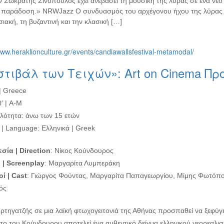
Ο Σωκράτης Σινόπουλος έχει ανεβάσει τη μουσική της λύρας σε ένα νέο
ή παράδοση.» NRWJazz Ο συνδυασμός του αρχέγονου ήχου της λύρας με 
ακή, τη βυζαντινή και την κλασική […]
www.heraklionculture.gr/events/candiawallsfestival-metamodal/
τιβάλ των Τειχών»: Art on Cinema Πρ
| Greece
′ | Α-Μ
λότητα: άνω των 15 ετών
| Language: Ελληνικά | Greek
σία | Direction
: Νίκος Κούνδουρος
 | Screenplay
: Μαργαρίτα Λυμπεράκη
ί | Cast
: Γιώργος Φούντας, Μαργαρίτα Παπαγεωργίου, Μίμης Φωτόπο
ός
ρτηγατζής σε μια λαϊκή φτωχογειτονιά της Αθήνας προσπαθεί να ξεφύγ
το του Κούνδουρου αποτελεί ένα αυθεντικό δείγμα ελληνικού νεορεαλισ