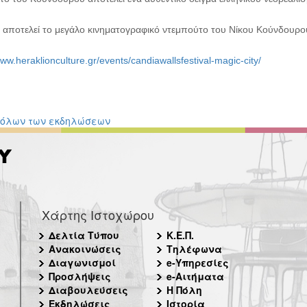
ία αποτελεί το μεγάλο κινηματογραφικό ντεμπούτο του Νίκου Κούνδουρο
www.heraklionculture.gr/events/candiawallsfestival-magic-city/
 όλων των εκδηλώσεων
Χάρτης Ιστοχώρου
Δελτία Τύπου
Κ.Ε.Π.
Ανακοινώσεις
Τηλέφωνα
Διαγωνισμοί
e-Υπηρεσίες
Προσλήψεις
e-Αιτήματα
Διαβουλεύσεις
Η Πόλη
Εκδηλώσεις
Ιστορία