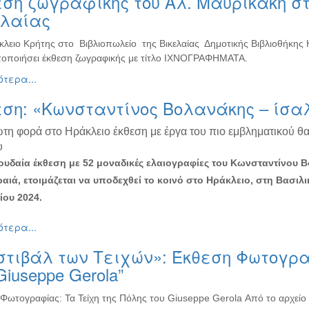
ση ζωγραφικής του Αλ. Μαυρικάκη στ
ελαίας
κλειο Κρήτης στο Βιβλιοπωλείο της Βικελαίας Δημοτικής Βιβλιοθήκης
οποιήσει έκθεση ζωγραφικής με τίτλο ΙΧΝΟΓΡΑΦΗΜΑΤΑ.
τερα...
εση: «Κωνσταντίνος Βολανάκης – ίσα
ώτη φορά στο Ηράκλειο έκθεση με έργα του πιο εμβληματικού θ
υ
υδαία έκθεση με 52 μοναδικές ελαιογραφίες του Κωνσταντίνου 
ραιά, ετοιμάζεται να υποδεχθεί το κοινό στο Ηράκλειο, στη Βασιλι
ου 2024.
τερα...
τιβάλ των Τειχών»: Έκθεση Φωτογρα
Giuseppe Gerola”
Φωτογραφίας: Τα Τείχη της Πόλης του Giuseppe Gerola Από το αρχείο τ