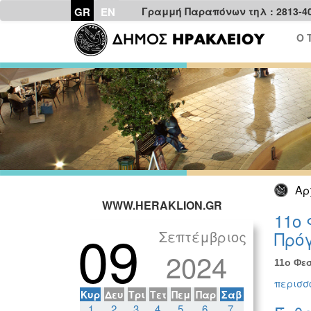
GR
EN
Γραμμή Παραπόνων τηλ : 2813-4
Ο 
Αρ
WWW.HERAKLION.GR
11ο 
09
Σεπτέμβριος
Πρόγ
2024
11ο Φεσ
περισσό
Κυρ
Δευ
Τρι
Τετ
Πεμ
Παρ
Σαβ
1
2
3
4
5
6
7