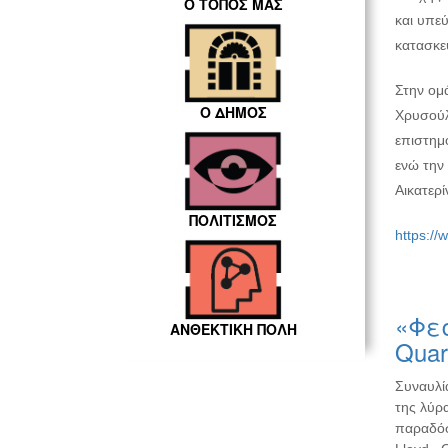
Ο ΤΟΠΟΣ ΜΑΣ
και υπε
κατασκε
Στην ομ
Ο ΔΗΜΟΣ
Χρυσούλ
επιστημ
ενώ την 
Αικατερ
ΠΟΛΙΤΙΣΜΟΣ
https://
«Φεσ
ΑΝΘΕΚΤΙΚΗ ΠΟΛΗ
Quar
Συναυλί
της λύρα
παραδόσ