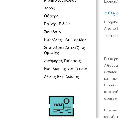
Κινηματογράφος
Ελληνική
Χορός
«Φε
Θέατρο
Η δημιο
Παζάρι Ειδών
Από το 
Συνέδρια
Σωκράτη
Ημερίδες - Διημερίδες
Σεμινάρια-Διαλέξεις-
Ομιλίες
Για περι
Διάφορες Εκθέσεις
Αίθουσα 
Εκδηλώσεις για Παιδιά
εκπαιδε
Άλλες Εκδηλώσεις
κατασκευ
Η ομιλί
από επιλ
στοιχεί
Η αναπα
εποχής 