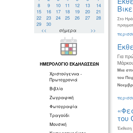
Έκθε
8
9
10
11
12
13
14
Βικ
15
16
17
18
19
20
21
22
23
24
25
26
27
28
Στο Ηρά
29
30
πραγματ
<<
σήμερα
>>
περισσό
Έκθ
Για πρ
Μάρκο
ΗΜΕΡΟΛΟΓΙΟ ΕΚΔΗΛΩΣΕΩΝ
Μια σπο
Χριστούγεννα -
του Πει
Πρωτοχρονιά
Νοεμβρί
Βιβλίο
Ζωγραφική
περισσό
Φωτογραφία
«Φεσ
Τραγούδι
του 
Μουσική
Έκθεση 