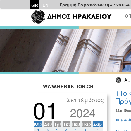
GR
EN
Γραμμή Παραπόνων τηλ : 2813-4
Ο 
Αρ
WWW.HERAKLION.GR
11ο 
01
Σεπτέμβριος
Πρόγ
2024
11ο Φεσ
περισσό
Κυρ
Δευ
Τρι
Τετ
Πεμ
Παρ
Σαβ
1
2
3
4
5
6
7