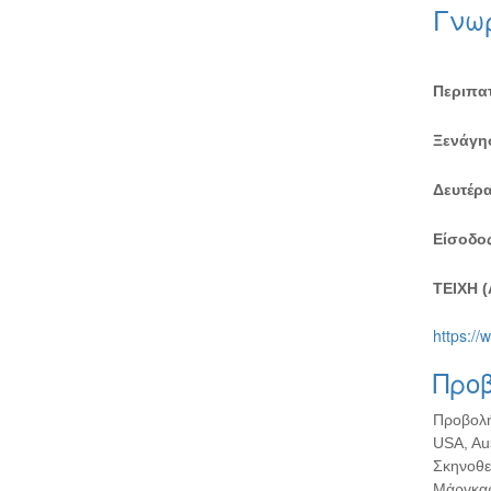
Γνωρ
Περιπατ
Ξενάγησ
Δευτέρα
Είσοδος
ΤΕΙΧΗ 
https://
Προβ
Προβολή
USA, Au
Σκηνοθεσ
Μάργκαρ