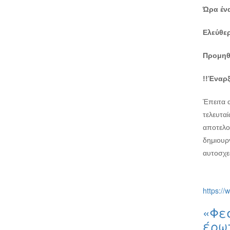
Ώρα ένα
Ελεύθερ
Προμηθε
!!Έναρξ
Έπειτα α
τελευταί
αποτελο
δημιουρ
αυτοσχεδ
https://
«Φεσ
έρω