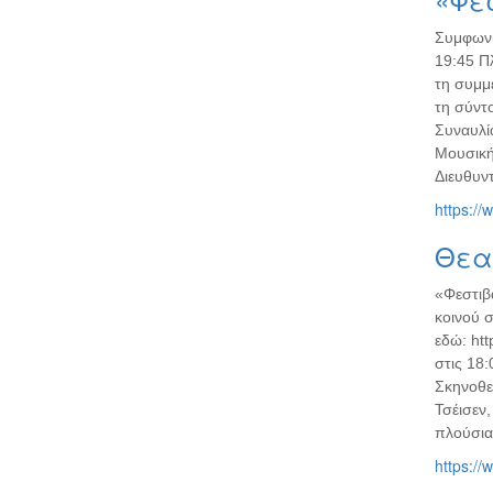
Συμφωνι
19:45 Π
τη συμμ
τη σύντο
Συναυλί
Μουσική
Διευθυν
https://
Θεατ
«Φεστιβ
κοινού σ
εδώ: htt
στις 18
Σκηνοθε
Τσέισεν,
πλούσια
https://