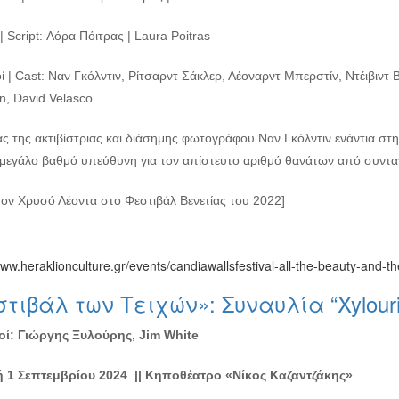
| Script: Λόρα Πόιτρας | Laura Poitras
 | Cast: Ναν Γκόλντιν, Ρίτσαρντ Σάκλερ, Λέοναρντ Μπερστίν, Ντέιβιντ 
n, David Velasco
ς της ακτιβίστριας και διάσημης φωτογράφου Ναν Γκόλντιν ενάντια στη
 μεγάλο βαθμό υπεύθυνη για τον απίστευτο αριθμό θανάτων από συντ
τον Χρυσό Λέοντα στο Φεστιβάλ Βενετίας του 2022]
www.heraklionculture.gr/events/candiawallsfestival-all-the-beauty-and-t
τιβάλ των Τειχών»: Συναυλία “Xylouri
ί: Γιώργης Ξυλούρης, Jim White
 1 Σεπτεμβρίου 2024 ||
Κηποθέατρο «Νίκος Καζαντζάκης»