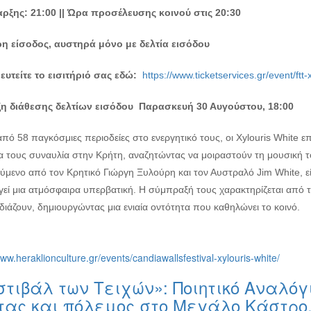
ρξης: 21:00 || Ώρα προσέλευσης κοινού στις 20:30
η είσοδος, αυστηρά μόνο με δελτία εισόδου
υτείτε το εισιτήριό σας εδώ:
https://www.ticketservices.gr/event/ftt
η διάθεσης δελτίων εισόδου Παρασκευή 30 Αυγούστου, 18:00
πό 58 παγκόσμιες περιοδείες στο ενεργητικό τους, οι Xylouris White ε
α τους συναυλία στην Κρήτη, αναζητώντας να μοιραστούν τη μουσική του
ύμενο από τον Κρητικό Γιώργη Ξυλούρη και τον Αυστραλό Jim White, εί
γεί μια ατμόσφαιρα υπερβατική. Η σύμπραξή τους χαρακτηρίζεται από τ
ιάζουν, δημιουργώντας μια ενιαία οντότητα που καθηλώνει το κοινό.
www.heraklionculture.gr/events/candiawallsfestival-xylouris-white/
τιβάλ των Τειχών»: Ποιητικό Αναλόγι
τας και πόλεμος στο Μεγάλο Κάστρο.