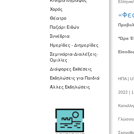
Κινηματογράφος
Ελληνική
Χορός
«Φεσ
Θέατρο
Προβολή
Παζάρι Ειδών
Συνέδρια
*Ώρα Έν
Ημερίδες - Διημερίδες
Είσοδο
Σεμινάρια-Διαλέξεις-
Ομιλίες
Διάφορες Εκθέσεις
Εκδηλώσεις για Παιδιά
HΠΑ | U
Άλλες Εκδηλώσεις
2022 | 1
Καταλλη
Γλώσσα 
Σκηνοθεσ