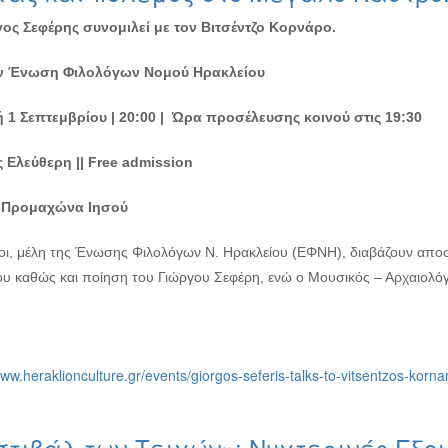
ος Σεφέρης συνομιλεί με τον Βιτσέντζο Κορνάρο.
ν Ένωση Φιλολόγων Νομού Ηρακλείου
 1 Σεπτεμβρίου | 20:00 | Ώρα προσέλευσης κοινού στις 19:30
 Ελεύθερη || Free admission
 Προμαχώνα Ιησού
οι, μέλη της Ένωσης Φιλολόγων Ν. Ηρακλείου (ΕΦΝΗ), διαβάζουν απο
υ καθώς και ποίηση του Γιώργου Σεφέρη, ενώ ο Μουσικός – Αρχαιολό
www.heraklionculture.gr/events/giorgos-seferis-talks-to-vitsentzos-korna
στιβάλ των Τειχών»: Νυχτερινές Εξο