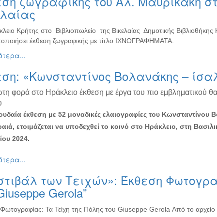
ση ζωγραφικής του Αλ. Μαυρικάκη στ
ελαίας
κλειο Κρήτης στο Βιβλιοπωλείο της Βικελαίας Δημοτικής Βιβλιοθήκης
οποιήσει έκθεση ζωγραφικής με τίτλο ΙΧΝΟΓΡΑΦΗΜΑΤΑ.
τερα...
εση: «Κωνσταντίνος Βολανάκης – ίσα
ώτη φορά στο Ηράκλειο έκθεση με έργα του πιο εμβληματικού θ
υ
υδαία έκθεση με 52 μοναδικές ελαιογραφίες του Κωνσταντίνου 
ραιά, ετοιμάζεται να υποδεχθεί το κοινό στο Ηράκλειο, στη Βασιλι
ου 2024.
τερα...
τιβάλ των Τειχών»: Έκθεση Φωτογρα
Giuseppe Gerola”
Φωτογραφίας: Τα Τείχη της Πόλης του Giuseppe Gerola Από το αρχείο τ