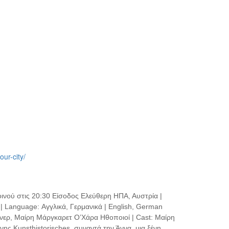
ur-city/
νού στις 20:30 Είσοδος Ελεύθερη ΗΠΑ, Αυστρία |
 Language: Αγγλικά, Γερμανικά | English, German
ντνερ, Μαίρη Μάργκαρετ Ο’Χάρα Ηθοποιοί | Cast: Μαίρη
ς Kunsthistorisches, συναντά την Άννα, μια ξένη