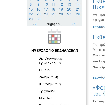
Έκθε
8
9
10
11
12
13
14
Βικ
15
16
17
18
19
20
21
22
23
24
25
26
27
28
Στο Ηρά
29
30
πραγματ
<<
σήμερα
>>
περισσό
Έκθ
Για πρ
Μάρκο
ΗΜΕΡΟΛΟΓΙΟ ΕΚΔΗΛΩΣΕΩΝ
Μια σπο
Χριστούγεννα -
του Πει
Πρωτοχρονιά
Νοεμβρί
Βιβλίο
Ζωγραφική
περισσό
Φωτογραφία
«Φεσ
Τραγούδι
του 
Μουσική
Έκθεση 