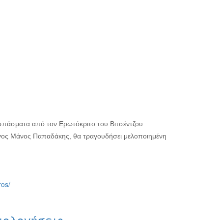
σπάσματα από τον Ερωτόκριτο του Βιτσέντζου
γος Μάνος Παπαδάκης, θα τραγουδήσει μελοποιημένη
ros/
μολογήσεις