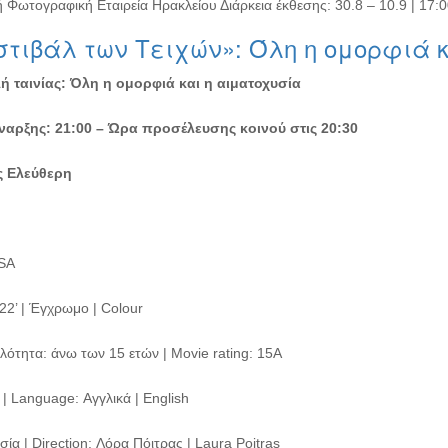
 Φωτογραφική Εταιρεία Ηρακλείου Διάρκεια έκθεσης: 30.8 – 10.9 | 17:
τιβάλ των Τειχών»: Όλη η ομορφιά 
 ταινίας: Όλη η ομορφιά και η αιματοχυσία
αρξης: 21:00 –
Ώρα προσέλευσης κοινού στις 20:30
ς Ελεύθερη
SA
22’ | Έγχρωμο | Colour
λότητα: άνω των 15 ετών | Movie rating: 15A
| Language: Αγγλικά | English
ία | Direction: Λόρα Πόιτρας | Laura Poitras