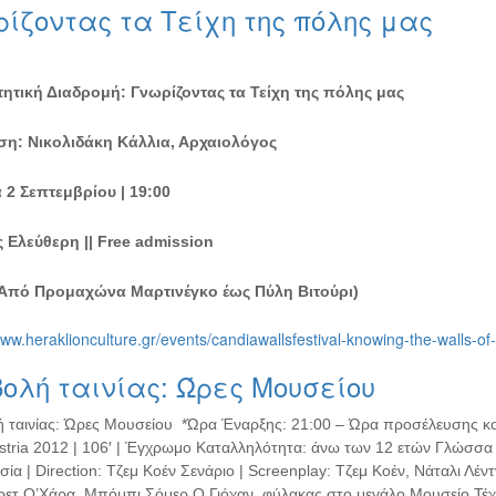
ίζοντας τα Τείχη της πόλης μας
ητική Διαδρομή: Γνωρίζοντας τα Τείχη της πόλης μας
η: Νικολιδάκη Κάλλια, Αρχαιολόγος
 2 Σεπτεμβρίου | 19:00
 Ελεύθερη || Free admission
(Από Προμαχώνα Μαρτινέγκο έως Πύλη Βιτούρι)
www.heraklionculture.gr/events/candiawallsfestival-knowing-the-walls-of-o
ολή ταινίας: Ώρες Μουσείου
 ταινίας: Ώρες Μουσείου *Ώρα Έναρξης: 21:00 – Ώρα προσέλευσης κοι
stria 2012 | 106′ | Έγχρωμο Καταλληλότητα: άνω των 12 ετών Γλώσσα |
ία | Direction: Τζεμ Κοέν Σενάριο | Screenplay: Τζεμ Κοέν, Νάταλι Λέ
ετ Ο’Χάρα, Μπόμπι Σόμερ Ο Γιόχαν, φύλακας στο μεγάλο Μουσείο Τέχνη