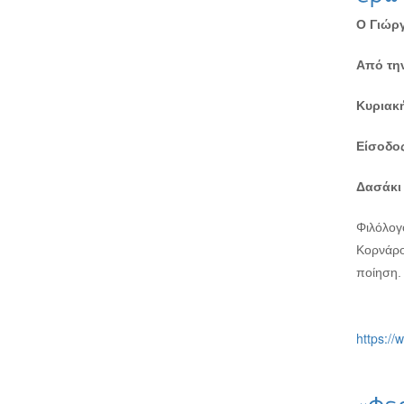
Ο Γιώργ
Από τη
Κυριακή
Είσοδος
Δασάκι
Φιλόλογ
Κορνάρο
ποίηση.
https://
«Φε