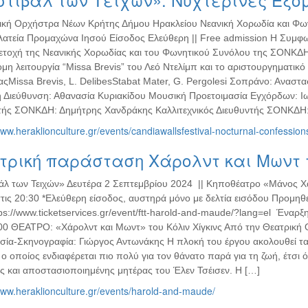
κή Ορχήστρα Νέων Κρήτης Δήμου Ηρακλείου Νεανική Χορωδία και Φων
λατεία Προμαχώνα Ιησού Είσοδος Ελεύθερη || Free admission Η Συμφ
ετοχή της Νεανικής Χορωδίας και του Φωνητικού Συνόλου της ΣΟΝΚΔΗ
μη λειτουργία “Missa Brevis” του Λεό Ντελίμπ και το αριστουργηματικό
αςMissa Brevis, L. DelibesStabat Mater, G. Pergolesi Σοπράνο: Ανασ
 Διεύθυνση: Αθανασία Κυριακίδου Μουσική Προετοιμασία Εγχόρδων: Ι
τής ΣΟΝΚΔΗ: Δημήτρης Χανδράκης Καλλιτεχνικός Διευθυντής ΣΟΝΚΔΗ:
www.heraklionculture.gr/events/candiawallsfestival-nocturnal-confession
ρική παράσταση Χάρολντ και Μωντ τ
άλ των Τειχών» Δευτέρα 2 Σεπτεμβρίου 2024 || Κηποθέατρο «Μάνος Χα
τις 20:30 *Ελεύθερη είσοδος, αυστηρά μόνο με δελτία εισόδου Προμηθευ
ps://www.ticketservices.gr/event/ftt-harold-and-maude/?lang=el Έναρ
:00 ΘΕΑΤΡΟ: «Χάρολντ και Μωντ» του Κόλιν Χίγκινς Από την Θεατρι
σία-Σκηνογραφία: Γιώργος Αντωνάκης Η πλοκή του έργου ακολουθεί τα
 ο οποίος ενδιαφέρεται πιο πολύ για τον θάνατο παρά για τη ζωή, έτσ
ς και αποστασιοποιημένης μητέρας του Έλεν Τσέισεν. Η […]
www.heraklionculture.gr/events/harold-and-maude/