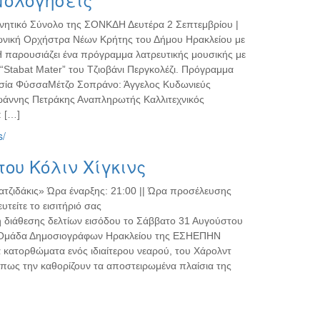
ητικό Σύνολο της ΣΟΝΚΔΗ Δευτέρα 2 Σεπτεμβρίου |
ωνική Ορχήστρα Νέων Κρήτης του Δήμου Ηρακλείου με
 παρουσιάζει ένα πρόγραμμα λατρευτικής μουσικής με
 “Stabat Mater” του Τζιοβάνι Περγκολέζι. Πρόγραμμα
τασία ΦύσσαΜέτζο Σοπράνο: Άγγελος Κυδωνιεύς
ωάννης Πετράκης Αναπληρωτής Καλλιτεχνικός
 […]
s/
ου Κόλιν Χίγκινς
τζιδάκις» Ώρα έναρξης: 21:00 || Ώρα προσέλευσης
τείτε το εισιτήριό σας
ξη διάθεσης δελτίων εισόδου το Σάββατο 31 Αυγούστου
κή Ομάδα Δημοσιογράφων Ηρακλείου της ΕΣΗΕΠΗΝ
 κατορθώματα ενός ιδιαίτερου νεαρού, του Χάρολντ
ι όπως την καθορίζουν τα αποστειρωμένα πλαίσια της