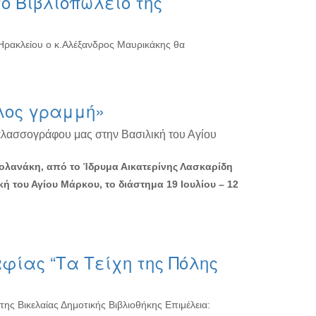
ο Βιβλιοπωλείο της
 Ηρακλείου ο κ.Αλέξανδρος Μαυρικάκης θα
λος γραμμή»
αλασσογράφου μας στην Βασιλική του Αγίου
Βολανάκη, από το Ίδρυμα Αικατερίνης Λασκαρίδη
κή του Αγίου Μάρκου, το διάστημα 19 Ιουλίου – 12
φίας “Τα Τείχη της Πόλης
ης Βικελαίας Δημοτικής Βιβλιοθήκης Επιμέλεια: