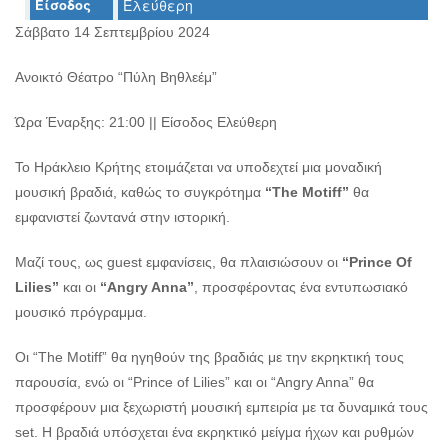
Είσοδος
Ελεύθερη
Ο
ΤΟΠΟΣ
Σάββατο 14 Σεπτεμβρίου 2024
ΜΑΣ
Ανοικτό Θέατρο “Πύλη Βηθλεέμ”
Ο
ΔΗΜΟΣ
Ώρα Έναρξης: 21:00 || Είσοδος Ελεύθερη
ΠΟΛΙΤΙΣΜΟΣ
Το Ηράκλειο Κρήτης ετοιμάζεται να υποδεχτεί μια μοναδική
μουσική βραδιά, καθώς το συγκρότημα
“The Motiff”
θα
ΑΝΘΕΚΤΙΚΗ
ΠΟΛΗ
εμφανιστεί ζωντανά στην ιστορική.
Μαζί τους, ως guest εμφανίσεις, θα πλαισιώσουν οι
“Prince Of
Lilies”
και οι
“Angry Anna”
, προσφέροντας ένα εντυπωσιακό
μουσικό πρόγραμμα.
Οι “The Motiff” θα ηγηθούν της βραδιάς με την εκρηκτική τους
παρουσία, ενώ οι “Prince of Lilies” και οι “Angry Anna” θα
προσφέρουν μια ξεχωριστή μουσική εμπειρία με τα δυναμικά τους
set. Η βραδιά υπόσχεται ένα εκρηκτικό μείγμα ήχων και ρυθμών