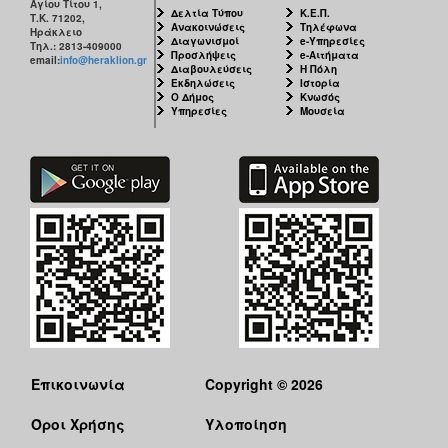
Αγίου Τίτου 1,
Δελτία Τύπου
Κ.Ε.Π.
Τ.Κ. 71202,
Ανακοινώσεις
Τηλέφωνα
Ηράκλειο
Διαγωνισμοί
e-Υπηρεσίες
Τηλ.: 2813-409000
Προσλήψεις
e-Αιτήματα
email:
info@heraklion.gr
Διαβουλεύσεις
Η Πόλη
Εκδηλώσεις
Ιστορία
Ο Δήμος
Κνωσός
Υπηρεσίες
Μουσεία
Επικοινωνία
Copyright © 2026
Όροι Χρήσης
Υλοποίηση