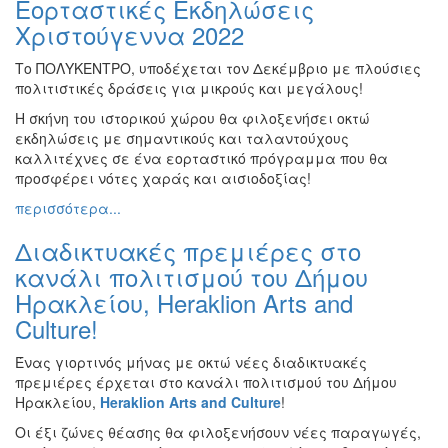
Εορταστικές Εκδηλώσεις
Ζωγραφική
Χριστούγεννα 2022
Φωτογραφία
Το ΠΟΛΥΚΕΝΤΡΟ, υποδέχεται τον Δεκέμβριο με πλούσιες
Τραγούδι
πολιτιστικές δράσεις για μικρούς και μεγάλους!
Μουσική
Η σκήνη του ιστορικού χώρου θα φιλοξενήσει οκτώ
Κινηματογράφος
εκδηλώσεις με σημαντικούς και ταλαντούχους
καλλιτέχνες σε ένα εορταστικό πρόγραμμα που θα
Χορός
προσφέρει νότες χαράς και αισιοδοξίας!
Θέατρο
περισσότερα...
Παζάρι
Διαδικτυακές πρεμιέρες στο
Ειδών
κανάλι πολιτισμού του Δήμου
Συνέδρια
Ηρακλείου, Heraklion Arts and
Ημερίδες
Culture!
-
Διημερίδες
Ένας γιορτινός μήνας με οκτώ νέες διαδικτυακές
Σεμινάρια-
πρεμιέρες έρχεται στο κανάλι πολιτισμού του Δήμου
Διαλέξεις-
Ηρακλείου,
Heraklion
Arts
and
Culture
!
Ομιλίες
Οι έξι ζώνες θέασης θα φιλοξενήσουν νέες παραγωγές,
Διάφορες