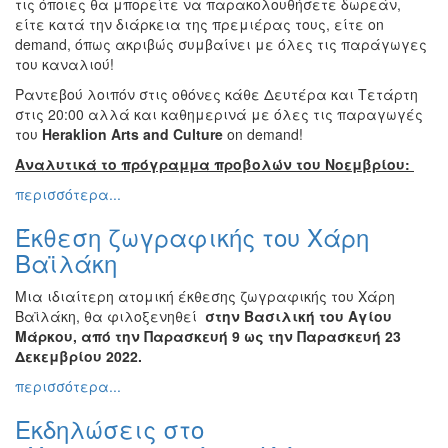
τις όποιες θα μπορείτε να παρακολουθήσετε δωρεάν,
Εκθέσεις
είτε κατά την διάρκεια της πρεμιέρας τους, είτε on
demand, όπως ακριβώς συμβαίνει με όλες τις παράγωγες
Εκδηλώσεις
του καναλιού!
για
Παιδιά
Ραντεβού λοιπόν στις οθόνες κάθε Δευτέρα και Τετάρτη
στις 20:00 αλλά και καθημερινά με όλες τις παραγωγές
Άλλες
του
Heraklion
Arts
and
Culture
on demand!
Εκδηλώσεις
Αναλυτικά το πρόγραμμα προβολών του Νοεμβρίου:
περισσότερα...
Έκθεση ζωγραφικής του Χάρη
Ο
ΤΟΠΟΣ
Βαϊλάκη
ΜΑΣ
Μια ιδιαίτερη ατομική έκθεσης ζωγραφικής του Χάρη
Ο
Βαϊλάκη, θα φιλοξενηθεί
στην Βασιλική του Αγίου
ΔΗΜΟΣ
Μάρκου, από την Παρασκευή 9 ως την Παρασκευή 23
Δεκεμβρίου 2022.
ΠΟΛΙΤΙΣΜΟΣ
περισσότερα...
ΑΝΘΕΚΤΙΚΗ
Εκδηλώσεις στο
ΠΟΛΗ