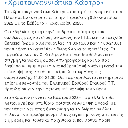
«Χριστουγεννιάτικο Κάστρο»
Το «Χριστουγεννιάτικο Κάστρο» επιστρέφει γιορτινό στην
Πλατεία Ελευθερίας από την Παρασκευή 9 Δεκεμβρίου
2022 ως το Σάββατο 7 Ιανουαρίου 2023.
Οι εκδηλώσεις στη σκηνή, οι δραστηριότητες στους
οικίσκους μας και στους οικίσκους του Ι.Τ.Ε. και το παιχνίδι
Carussel (ωράριο λειτουργίας: 11.00-15.00 και 17.00-21.00)
προσφέρονται απολύτως δωρεάν για τους πολίτες. Οι
εργαζόμενοι του Χ. Κάστρου θα είναι διαθέσιμοι κάθε
στιγμή για να σας δώσουν πληροφορίες και να σας
βοηθήσουν με ευγενικά για κάθε πιθανή ανάγκη κατά την
επίσκεψή σας, κατά το ωράριο λειτουργίας της
διοργάνωσης: 11.00-21.30. Θα παρευρίσκονται καθημερινά
επίσης εθελοντές του Ελληνικού Ερυθρού Σταυρού Π.Τ.
Ηρακλείου για την υγειονομική κάλυψη του χώρου.
Στο «Χριστουγεννιάτικο Κάστρο 2022» παράλληλα θα
λειτουργεί και υπαίθρια χριστουγεννιάτικη αγορά, με
προτάσεις γεμάτες έμπνευση για τα δώρα που όλοι
θέλουμε να προσφέρουμε στους αγαπημένους μας αυτές
τις μέρες και ιδιωτικά παιχνίδια τύπου λούνα παρκ!