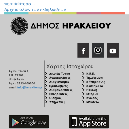
περισσότερα...
Αρχείο όλων των εκδηλώσεων
Χάρτης Ιστοχώρου
Αγίου Τίτου 1,
Δελτία Τύπου
Κ.Ε.Π.
Τ.Κ. 71202,
Ανακοινώσεις
Τηλέφωνα
Ηράκλειο
Διαγωνισμοί
e-Υπηρεσίες
Τηλ.: 2813-409000
Προσλήψεις
e-Αιτήματα
email:
info@heraklion.gr
Διαβουλεύσεις
Η Πόλη
Εκδηλώσεις
Ιστορία
Ο Δήμος
Κνωσός
Υπηρεσίες
Μουσεία