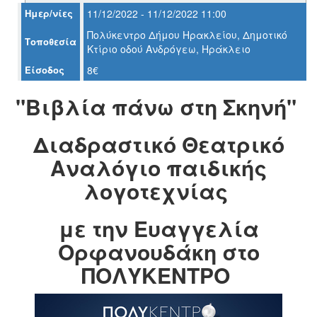
Ημερ/νίες
11/12/2022 - 11/12/2022 11:00
Πολύκεντρο Δήμου Ηρακλείου, Δημοτικό
Τοποθεσία
Κτίριο οδού Ανδρόγεω, Ηράκλειο
Ο
ΤΟΠΟΣ
Είσοδος
8€
ΜΑΣ
"Βιβλία πάνω στη Σκηνή"
Ο
ΔΗΜΟΣ
Διαδραστικό Θεατρικό
ΠΟΛΙΤΙΣΜΟΣ
Αναλόγιο παιδικής
λογοτεχνίας
ΑΝΘΕΚΤΙΚΗ
ΠΟΛΗ
με την Ευαγγελία
Ορφανουδάκη στο
ΠΟΛΥΚΕΝΤΡΟ