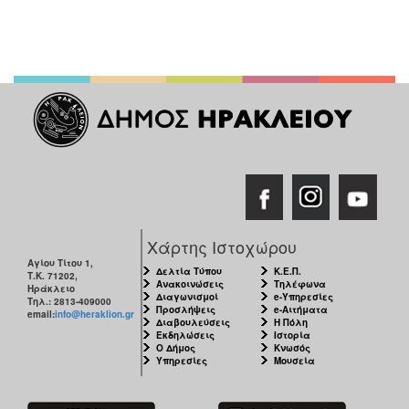
Χάρτης Ιστοχώρου
Αγίου Τίτου 1,
Δελτία Τύπου
Κ.Ε.Π.
Τ.Κ. 71202,
Ανακοινώσεις
Τηλέφωνα
Ηράκλειο
Διαγωνισμοί
e-Υπηρεσίες
Τηλ.: 2813-409000
Προσλήψεις
e-Αιτήματα
email:
info@heraklion.gr
Διαβουλεύσεις
Η Πόλη
Εκδηλώσεις
Ιστορία
Ο Δήμος
Κνωσός
Υπηρεσίες
Μουσεία