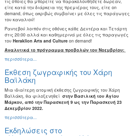
τις όποιες θα μπορείτε να παρακολουθήσετε δωρεάν,
Εκθέσεις
είτε κατά την διάρκεια της πρεμιέρας τους, είτε on
demand, όπως ακριβώς συμβαίνει με όλες τις παράγωγες
Εκδηλώσεις
του καναλιού!
για
Παιδιά
Ραντεβού λοιπόν στις οθόνες κάθε Δευτέρα και Τετάρτη
στις 20:00 αλλά και καθημερινά με όλες τις παραγωγές
Άλλες
του
Heraklion
Arts
and
Culture
on demand!
Εκδηλώσεις
Αναλυτικά το πρόγραμμα προβολών του Νοεμβρίου:
περισσότερα...
Έκθεση ζωγραφικής του Χάρη
Ο
ΤΟΠΟΣ
Βαϊλάκη
ΜΑΣ
Μια ιδιαίτερη ατομική έκθεσης ζωγραφικής του Χάρη
Ο
Βαϊλάκη, θα φιλοξενηθεί
στην Βασιλική του Αγίου
ΔΗΜΟΣ
Μάρκου, από την Παρασκευή 9 ως την Παρασκευή 23
Δεκεμβρίου 2022.
ΠΟΛΙΤΙΣΜΟΣ
περισσότερα...
ΑΝΘΕΚΤΙΚΗ
Εκδηλώσεις στο
ΠΟΛΗ