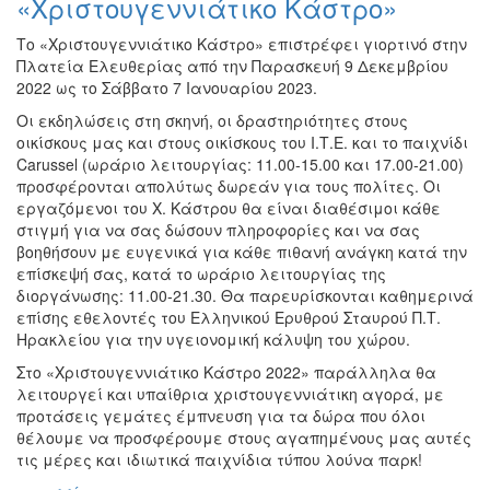
«Χριστουγεννιάτικο Κάστρο»
Το «Χριστουγεννιάτικο Κάστρο» επιστρέφει γιορτινό στην
Πλατεία Ελευθερίας από την Παρασκευή 9 Δεκεμβρίου
2022 ως το Σάββατο 7 Ιανουαρίου 2023.
Οι εκδηλώσεις στη σκηνή, οι δραστηριότητες στους
οικίσκους μας και στους οικίσκους του Ι.Τ.Ε. και το παιχνίδι
Carussel (ωράριο λειτουργίας: 11.00-15.00 και 17.00-21.00)
προσφέρονται απολύτως δωρεάν για τους πολίτες. Οι
εργαζόμενοι του Χ. Κάστρου θα είναι διαθέσιμοι κάθε
στιγμή για να σας δώσουν πληροφορίες και να σας
βοηθήσουν με ευγενικά για κάθε πιθανή ανάγκη κατά την
επίσκεψή σας, κατά το ωράριο λειτουργίας της
διοργάνωσης: 11.00-21.30. Θα παρευρίσκονται καθημερινά
επίσης εθελοντές του Ελληνικού Ερυθρού Σταυρού Π.Τ.
Ηρακλείου για την υγειονομική κάλυψη του χώρου.
Στο «Χριστουγεννιάτικο Κάστρο 2022» παράλληλα θα
λειτουργεί και υπαίθρια χριστουγεννιάτικη αγορά, με
προτάσεις γεμάτες έμπνευση για τα δώρα που όλοι
θέλουμε να προσφέρουμε στους αγαπημένους μας αυτές
τις μέρες και ιδιωτικά παιχνίδια τύπου λούνα παρκ!