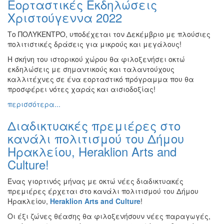
Εορταστικές Εκδηλώσεις
Ζωγραφική
Χριστούγεννα 2022
Φωτογραφία
Το ΠΟΛΥΚΕΝΤΡΟ, υποδέχεται τον Δεκέμβριο με πλούσιες
Τραγούδι
πολιτιστικές δράσεις για μικρούς και μεγάλους!
Μουσική
Η σκήνη του ιστορικού χώρου θα φιλοξενήσει οκτώ
Κινηματογράφος
εκδηλώσεις με σημαντικούς και ταλαντούχους
καλλιτέχνες σε ένα εορταστικό πρόγραμμα που θα
Χορός
προσφέρει νότες χαράς και αισιοδοξίας!
Θέατρο
περισσότερα...
Παζάρι
Διαδικτυακές πρεμιέρες στο
Ειδών
κανάλι πολιτισμού του Δήμου
Συνέδρια
Ηρακλείου, Heraklion Arts and
Ημερίδες
Culture!
-
Διημερίδες
Ένας γιορτινός μήνας με οκτώ νέες διαδικτυακές
Σεμινάρια-
πρεμιέρες έρχεται στο κανάλι πολιτισμού του Δήμου
Διαλέξεις-
Ηρακλείου,
Heraklion
Arts
and
Culture
!
Ομιλίες
Οι έξι ζώνες θέασης θα φιλοξενήσουν νέες παραγωγές,
Διάφορες