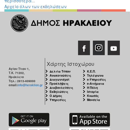
περισσότερα...
Αρχείο όλων των εκδηλώσεων
Χάρτης Ιστοχώρου
Αγίου Τίτου 1,
Δελτία Τύπου
Κ.Ε.Π.
Τ.Κ. 71202,
Ανακοινώσεις
Τηλέφωνα
Ηράκλειο
Διαγωνισμοί
e-Υπηρεσίες
Τηλ.: 2813-409000
Προσλήψεις
e-Αιτήματα
email:
info@heraklion.gr
Διαβουλεύσεις
Η Πόλη
Εκδηλώσεις
Ιστορία
Ο Δήμος
Κνωσός
Υπηρεσίες
Μουσεία