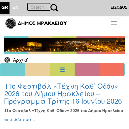
GR
EN
ΕΙΣΟΔΟΣ
20
Δεκέμβριος
Toggle
2022
navigati
Κυρ
Δευ
Τρι
Τετ
Πεμ
Παρ
Σαβ
1
2
3
4
5
6
7
8
9
10
Αρχική
11
12
13
14
15
16
17
18
19
20
21
22
23
24
25
26
27
28
29
30
31
<<
σήμερα
>>
11ο Φεστιβάλ «Τέχνη Καθ’ Οδόν»
2026 του Δήμου Ηρακλείου –
ΗΜΕΡΟΛΟΓΙΟ
ΕΚΔΗΛΩΣΕΩΝ
Πρόγραμμα Τρίτης 16 Ιουνίου 2026
Χριστούγεννα
-
11ο Φεστιβάλ «Τέχνη Καθ’ Οδόν» 2026 του Δήμου Ηρακλείου
Πρωτοχρονιά
περισσότερα...
Βιβλίο