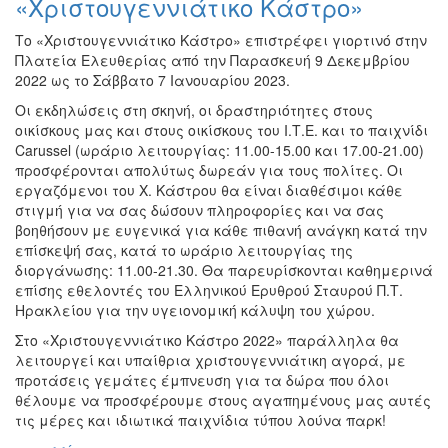
«Χριστουγεννιάτικο Κάστρο»
Το «Χριστουγεννιάτικο Κάστρο» επιστρέφει γιορτινό στην
Πλατεία Ελευθερίας από την Παρασκευή 9 Δεκεμβρίου
2022 ως το Σάββατο 7 Ιανουαρίου 2023.
Οι εκδηλώσεις στη σκηνή, οι δραστηριότητες στους
οικίσκους μας και στους οικίσκους του Ι.Τ.Ε. και το παιχνίδι
Carussel (ωράριο λειτουργίας: 11.00-15.00 και 17.00-21.00)
προσφέρονται απολύτως δωρεάν για τους πολίτες. Οι
εργαζόμενοι του Χ. Κάστρου θα είναι διαθέσιμοι κάθε
στιγμή για να σας δώσουν πληροφορίες και να σας
βοηθήσουν με ευγενικά για κάθε πιθανή ανάγκη κατά την
επίσκεψή σας, κατά το ωράριο λειτουργίας της
διοργάνωσης: 11.00-21.30. Θα παρευρίσκονται καθημερινά
επίσης εθελοντές του Ελληνικού Ερυθρού Σταυρού Π.Τ.
Ηρακλείου για την υγειονομική κάλυψη του χώρου.
Στο «Χριστουγεννιάτικο Κάστρο 2022» παράλληλα θα
λειτουργεί και υπαίθρια χριστουγεννιάτικη αγορά, με
προτάσεις γεμάτες έμπνευση για τα δώρα που όλοι
θέλουμε να προσφέρουμε στους αγαπημένους μας αυτές
τις μέρες και ιδιωτικά παιχνίδια τύπου λούνα παρκ!