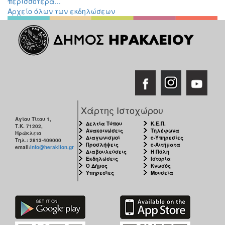
περισσότερα...
Αρχείο όλων των εκδηλώσεων
Χάρτης Ιστοχώρου
Αγίου Τίτου 1,
Δελτία Τύπου
Κ.Ε.Π.
Τ.Κ. 71202,
Ανακοινώσεις
Τηλέφωνα
Ηράκλειο
Διαγωνισμοί
e-Υπηρεσίες
Τηλ.: 2813-409000
Προσλήψεις
e-Αιτήματα
email:
info@heraklion.gr
Διαβουλεύσεις
Η Πόλη
Εκδηλώσεις
Ιστορία
Ο Δήμος
Κνωσός
Υπηρεσίες
Μουσεία