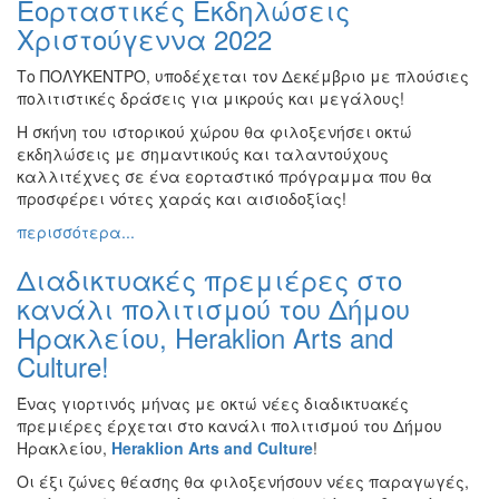
Εορταστικές Εκδηλώσεις
Ζωγραφική
Χριστούγεννα 2022
Φωτογραφία
Το ΠΟΛΥΚΕΝΤΡΟ, υποδέχεται τον Δεκέμβριο με πλούσιες
Τραγούδι
πολιτιστικές δράσεις για μικρούς και μεγάλους!
Μουσική
Η σκήνη του ιστορικού χώρου θα φιλοξενήσει οκτώ
Κινηματογράφος
εκδηλώσεις με σημαντικούς και ταλαντούχους
καλλιτέχνες σε ένα εορταστικό πρόγραμμα που θα
Χορός
προσφέρει νότες χαράς και αισιοδοξίας!
Θέατρο
περισσότερα...
Παζάρι
Διαδικτυακές πρεμιέρες στο
Ειδών
κανάλι πολιτισμού του Δήμου
Συνέδρια
Ηρακλείου, Heraklion Arts and
Ημερίδες
Culture!
-
Διημερίδες
Ένας γιορτινός μήνας με οκτώ νέες διαδικτυακές
Σεμινάρια-
πρεμιέρες έρχεται στο κανάλι πολιτισμού του Δήμου
Διαλέξεις-
Ηρακλείου,
Heraklion
Arts
and
Culture
!
Ομιλίες
Οι έξι ζώνες θέασης θα φιλοξενήσουν νέες παραγωγές,
Διάφορες