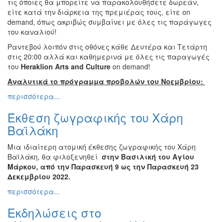
τις όποιες θα μπορείτε να παρακολουθήσετε δωρεάν,
Εκθέσεις
είτε κατά την διάρκεια της πρεμιέρας τους, είτε on
demand, όπως ακριβώς συμβαίνει με όλες τις παράγωγες
Εκδηλώσεις
του καναλιού!
για
Παιδιά
Ραντεβού λοιπόν στις οθόνες κάθε Δευτέρα και Τετάρτη
στις 20:00 αλλά και καθημερινά με όλες τις παραγωγές
Άλλες
του
Heraklion
Arts
and
Culture
on demand!
Εκδηλώσεις
Αναλυτικά το πρόγραμμα προβολών του Νοεμβρίου:
περισσότερα...
Έκθεση ζωγραφικής του Χάρη
Ο
ΤΟΠΟΣ
Βαϊλάκη
ΜΑΣ
Μια ιδιαίτερη ατομική έκθεσης ζωγραφικής του Χάρη
Ο
Βαϊλάκη, θα φιλοξενηθεί
στην Βασιλική του Αγίου
ΔΗΜΟΣ
Μάρκου, από την Παρασκευή 9 ως την Παρασκευή 23
Δεκεμβρίου 2022.
ΠΟΛΙΤΙΣΜΟΣ
περισσότερα...
ΑΝΘΕΚΤΙΚΗ
Εκδηλώσεις στο
ΠΟΛΗ