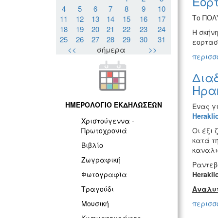
Εορτ
4
5
6
7
8
9
10
Το ΠΟΛ
11
12
13
14
15
16
17
18
19
20
21
22
23
24
Η σκήν
25
26
27
28
29
30
31
εορτασ
<<
σήμερα
>>
περισσό
Διαδ
Ηρακ
ΗΜΕΡΟΛΟΓΙΟ ΕΚΔΗΛΩΣΕΩΝ
Ένας γ
Herakli
Χριστούγεννα -
Οι έξι
Πρωτοχρονιά
κατά τη
Βιβλίο
καναλ
Ζωγραφική
Ραντεβ
Herakli
Φωτογραφία
Αναλυτ
Τραγούδι
περισσό
Μουσική