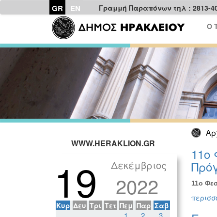
GR
EN
Γραμμή Παραπόνων τηλ : 2813-4
Ο 
Αρ
WWW.HERAKLION.GR
11ο 
19
Δεκέμβριος
Πρόγ
2022
11ο Φεσ
περισσό
Κυρ
Δευ
Τρι
Τετ
Πεμ
Παρ
Σαβ
1
2
3