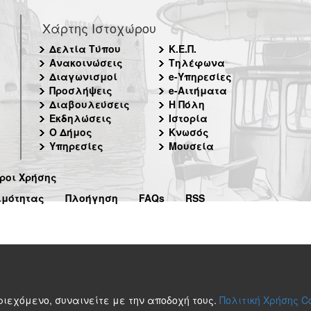
Χάρτης Ιστοχώρου
Δελτία Τύπου
Κ.Ε.Π.
Ανακοινώσεις
Τηλέφωνα
Διαγωνισμοί
e-Υπηρεσίες
Προσλήψεις
e-Αιτήματα
Διαβουλεύσεις
Η Πόλη
Εκδηλώσεις
Ιστορία
Ο Δήμος
Κνωσός
Υπηρεσίες
Μουσεία
ροι Χρήσης
ιμότητας
Πλοήγηση
FAQs
RSS
περιεχόμενο, συναινείτε με την αποδοχή τους.
Πολιτική Χρήσης C