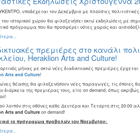
αστικές Εκδηλώσεις Χριστούγεννα 2
ΥΚΕΝΤΡΟ, υποδέχεται τον Δεκέμβριο με πλούσιες πολιτιστικές
η του ιστορικού χώρου θα φιλοξενήσει οκτώ εκδηλώσεις με ση
τικό πρόγραμμα που θα προσφέρει νότες χαράς και αισιοδοξί
τερα...
ικτυακές πρεμιέρες στο κανάλι πολι
λείου, Heraklion Arts and Culture!
ιορτινός μήνας με οκτώ νέες διαδικτυακές πρεμιέρες έρχεται 
on
Arts
and
Culture
!
 ζώνες θέασης θα φιλοξενήσουν νέες παραγωγές, τις όποιες θ
ν διάρκεια της πρεμιέρας τους, είτε on demand, όπως ακριβώ
ιού!
ού λοιπόν στις οθόνες κάθε Δευτέρα και Τετάρτη στις 20:00 
on
Arts
and
Culture
on demand!
ικά το πρόγραμμα προβολών του Νοεμβρίου:
τερα...