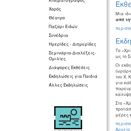
Κινηματογράφος
Έκθ
Χορός
Μια ιδ
Θέατρο
από τη
Παζάρι Ειδών
περισσό
Συνέδρια
Εκδη
Ημερίδες - Διημερίδες
Το «Χρ
Σεμινάρια-Διαλέξεις-
ως το Σ
Ομιλίες
Οι εκδη
Διάφορες Εκθέσεις
(ωράριο
Εκδηλώσεις για Παιδιά
του Χ.
για κάθ
Άλλες Εκδηλώσεις
παρευρ
κάλυψη
Στο «Χ
προτάσ
μέρες κ
περισσό
Αρχείο