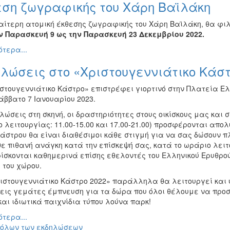
εση ζωγραφικής του Χάρη Βαϊλάκη
ιαίτερη ατομική έκθεσης ζωγραφικής του Χάρη Βαϊλάκη, θα φ
ν Παρασκευή 9 ως την Παρασκευή 23 Δεκεμβρίου 2022.
τερα...
λώσεις στο «Χριστουγεννιάτικο Κάσ
ιστουγεννιάτικο Κάστρο» επιστρέφει γιορτινό στην Πλατεία Ε
άββατο 7 Ιανουαρίου 2023.
λώσεις στη σκηνή, οι δραστηριότητες στους οικίσκους μας και στο
 λειτουργίας: 11.00-15.00 και 17.00-21.00) προσφέρονται απο
 Κάστρου θα είναι διαθέσιμοι κάθε στιγμή για να σας δώσουν 
ε πιθανή ανάγκη κατά την επίσκεψή σας, κατά το ωράριο λειτο
ίσκονται καθημερινά επίσης εθελοντές του Ελληνικού Ερυθρού 
 του χώρου.
ριστουγεννιάτικο Κάστρο 2022» παράλληλα θα λειτουργεί και 
εις γεμάτες έμπνευση για τα δώρα που όλοι θέλουμε να προ
αι ιδιωτικά παιχνίδια τύπου λούνα παρκ!
τερα...
 όλων των εκδηλώσεων