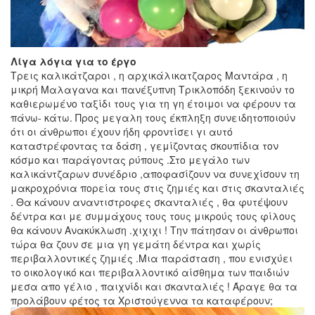
Λίγα λόγια για το έργο
Τρεις καλικάτζαροι , η αρχικάλικατζαρος Μαντάρα , η
μικρή Μαλαγανα και πανέξυπνη Τρικλοπόδη ξεκινούν το
καθιερωμένο ταξίδι τους για τη γη έτοιμοι να φέρουν τα
πάνω- κάτω. Προς μεγαλη τους έκπληξη συνειδητοποιούν
ότι οι άνθρωποι έχουν ήδη φροντίσει γι αυτό
καταστρέφοντας τα δάση , γεμίζοντας σκουπίδια τον
κόσμο και παράγοντας ρύπους .Στο μεγάλο των
καλικάντζαρων συνέδριο ,αποφασίζουν να συνεχίσουν τη
μακροχρόνια πορεία τους στις ζημιές και στις σκανταλιές
. Θα κάνουν αναντιστροφες σκανταλιές , θα φυτέψουν
δέντρα και με συμμάχους τους τους μικρούς τους φίλους
θα κάνουν Ανακύκλωση .χιχιχι ! Την πάτησαν οι άνθρωποι
τώρα θα ζουν σε μια γη γεμάτη δέντρα και χωρίς
περιβαλλοντικές ζημιές .Μια παράσταση , που ενισχύει
το οικολογικό και περιβαλλοντικό αίσθημα των παιδιών
μεσα απο γέλιο , παιχνίδι και σκανταλιές ! Άραγε θα τα
προλάβουν φέτος τα Χριστούγεννα τα καταφέρουν;