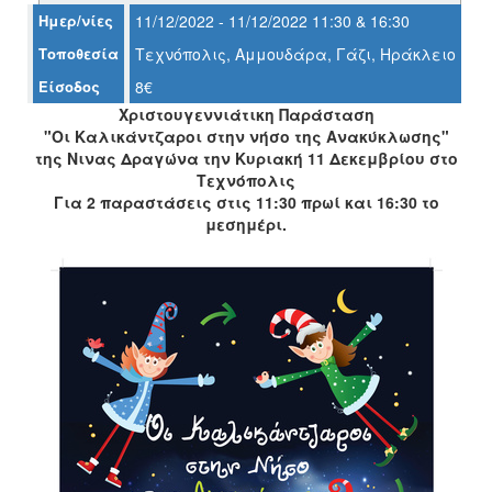
Ημερ/νίες
11/12/2022 - 11/12/2022 11:30 & 16:30
Τοποθεσία
Τεχνόπολις, Αμμουδάρα, Γάζι, Ηράκλειο
Ο
ΤΟΠΟΣ
Είσοδος
8€
ΜΑΣ
Χριστουγεννιάτικη Παράσταση
"Οι Καλικάντζαροι στην νήσο της Ανακύκλωσης"
Ο
της Νινας Δραγώνα την Κυριακή 11 Δεκεμβρίου στο
ΔΗΜΟΣ
Τεχνόπολις
Για 2 παραστάσεις στις 11:30 πρωί και 16:30 το
ΠΟΛΙΤΙΣΜΟΣ
μεσημέρι.
ΑΝΘΕΚΤΙΚΗ
ΠΟΛΗ