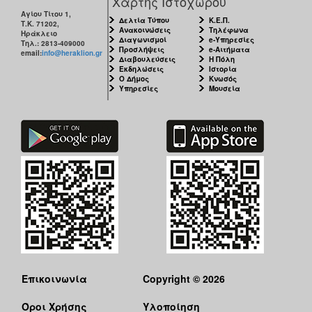
Χάρτης Ιστοχώρου
Αγίου Τίτου 1,
Δελτία Τύπου
Κ.Ε.Π.
Τ.Κ. 71202,
Ανακοινώσεις
Τηλέφωνα
Ηράκλειο
Διαγωνισμοί
e-Υπηρεσίες
Τηλ.: 2813-409000
Προσλήψεις
e-Αιτήματα
email:
info@heraklion.gr
Διαβουλεύσεις
Η Πόλη
Εκδηλώσεις
Ιστορία
Ο Δήμος
Κνωσός
Υπηρεσίες
Μουσεία
Επικοινωνία
Copyright © 2026
Όροι Χρήσης
Υλοποίηση