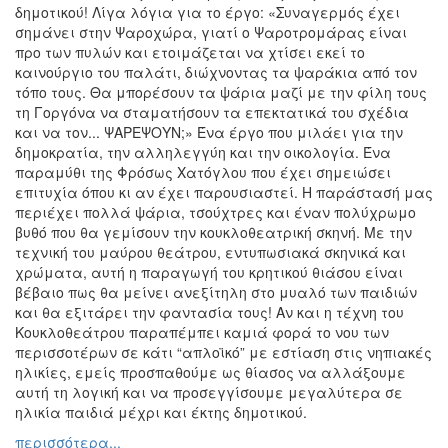
δημοτικού! Λίγα λόγια για το έργο: «Συναγερμός έχει
Εκθέσεις
σημάνει στην Ψαροχώρα, γιατί ο Ψαροτρομάρας είναι
Εκδηλώσεις
προ των πυλών και ετοιμάζεται να χτίσει εκεί το
για
καινούργιο του παλάτι, διώχνοντας τα ψαράκια από τον
Παιδιά
τόπο τους. Θα μπορέσουν τα ψάρια μαζί με την φίλη τους
τη Γοργόνα να σταματήσουν τα επεκτατικά του σχέδια
Άλλες
και να τον... ΨΑΡΕΨΟΥΝ;» Ένα έργο που μιλάει για την
Εκδηλώσεις
δημοκρατία, την αλληλεγγύη και την οικολογία. Ένα
παραμύθι της Φρόσως Χατόγλου που έχει σημειώσει
επιτυχία όπου κι αν έχει παρουσιαστεί. Η παράστασή μας
περιέχει πολλά ψάρια, τσούχτρες και έναν πολύχρωμο
βυθό που θα γεμίσουν την κουκλοθεατρική σκηνή. Με την
Ο
τεχνική του μαύρου θεάτρου, εντυπωσιακά σκηνικά και
ΤΟΠΟΣ
ΜΑΣ
χρώματα, αυτή η παραγωγή του κρητικού θιάσου είναι
βέβαιο πως θα μείνει ανεξίτηλη στο μυαλό των παιδιών
και θα εξιτάρει την φαντασία τους! Αν και η τέχνη του
Ο
ΔΗΜΟΣ
Κουκλοθεάτρου παραπέμπει καμιά φορά το νου των
περισσοτέρων σε κάτι “απλοϊκό” με εστίαση στις νηπιακές
ηλικίες, εμείς προσπαθούμε ως θίασος να αλλάξουμε
ΠΟΛΙΤΙΣΜΟΣ
αυτή τη λογική και να προσεγγίσουμε μεγαλύτερα σε
ηλικία παιδιά μέχρι και έκτης δημοτικού.
ΑΝΘΕΚΤΙΚΗ
ΠΟΛΗ
περισσότερα...