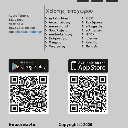
Χάρτης Ιστοχώρου
Αγίου Τίτου 1,
Δελτία Τύπου
Κ.Ε.Π.
Τ.Κ. 71202,
Ανακοινώσεις
Τηλέφωνα
Ηράκλειο
Διαγωνισμοί
e-Υπηρεσίες
Τηλ.: 2813-409000
Προσλήψεις
e-Αιτήματα
email:
info@heraklion.gr
Διαβουλεύσεις
Η Πόλη
Εκδηλώσεις
Ιστορία
Ο Δήμος
Κνωσός
Υπηρεσίες
Μουσεία
Επικοινωνία
Copyright © 2026