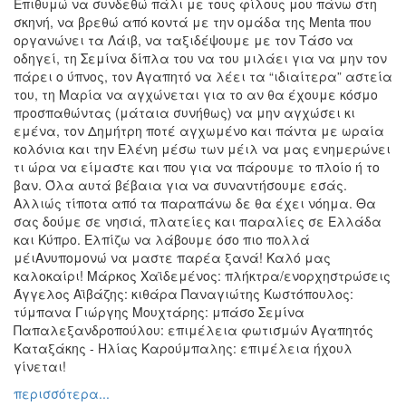
Επιθυμώ να συνδεθώ πάλι με τους φίλους μου πάνω στη
σκηνή, να βρεθώ από κοντά με την ομάδα της Menta που
οργανώνει τα Λάιβ, να ταξιδέψουμε με τον Τάσο να
οδηγεί, τη Σεμίνα δίπλα του να του μιλάει για να μην τον
πάρει ο ύπνος, τον Αγαπητό να λέει τα “ιδιαίτερα” αστεία
του, τη Μαρία να αγχώνεται για το αν θα έχουμε κόσμο
προσπαθώντας (μάταια συνήθως) να μην αγχώσει κι
εμένα, τον Δημήτρη ποτέ αγχωμένο και πάντα με ωραία
κολόνια και την Ελένη μέσω των μέιλ να μας ενημερώνει
τι ώρα να είμαστε και που για να πάρουμε το πλοίο ή το
βαν. Όλα αυτά βέβαια για να συναντήσουμε εσάς.
Αλλιώς τίποτα από τα παραπάνω δε θα έχει νόημα. Θα
σας δούμε σε νησιά, πλατείες και παραλίες σε Ελλάδα
και Κύπρο. Ελπίζω να λάβουμε όσο πιο πολλά
μέιΑνυπομονώ να μαστε παρέα ξανά! Καλό μας
καλοκαίρι! Μάρκος Χαϊδεμένος: πλήκτρα/ενορχηστρώσεις
Άγγελος Αϊβάζης: κιθάρα Παναγιώτης Κωστόπουλος:
τύμπανα Γιώργης Μουχτάρης: μπάσο Σεμίνα
Παπαλεξανδροπούλου: επιμέλεια φωτισμών Αγαπητός
Καταξάκης - Ηλίας Καρούμπαλης: επιμέλεια ήχουλ
γίνεται!
περισσότερα...