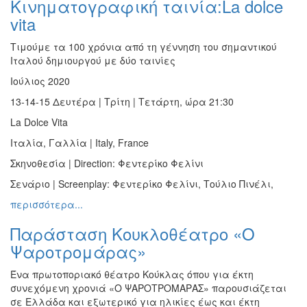
Κινηματογραφική ταινία:La dolce
Ζωγραφική
vita
Φωτογραφία
Τιμούμε τα 100 χρόνια από τη γέννηση του σημαντικού
Τραγούδι
Ιταλού δημιουργού με δύο ταινίες
Μουσική
Ιούλιος 2020
Κινηματογράφος
13-14-15 Δευτέρα | Τρίτη | Τετάρτη, ώρα 21:30
Χορός
La Dolce Vita
Θέατρο
Ιταλία, Γαλλία | Italy, France
Παζάρι
Σκηνοθεσία | Direction: Φεντερίκο Φελίνι
Ειδών
Σενάριο | Screenplay: Φεντερίκο Φελίνι, Τούλιο Πινέλι,
Συνέδρια
περισσότερα...
Ημερίδες
-
Παράσταση Κουκλοθέατρο «Ο
Διημερίδες
Ψαροτρομάρας»
Σεμινάρια-
Διαλέξεις-
Ένα πρωτοποριακό θέατρο Κούκλας όπου για έκτη
Ομιλίες
συνεχόμενη χρονιά «Ο ΨΑΡΟΤΡΟΜΑΡΑΣ» παρουσιάζεται
σε Ελλάδα και εξωτερικό για ηλικίες έως και έκτη
Διάφορες