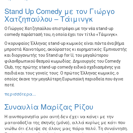
Stand Up Comedy με τον Γιώργο
Χατζηπαύλου – Τάιμινγκ
Ο Γιώργος Χατζηπαύλου επιστρέφει με την νέα stand-up
comedy παράστασή του, η οποία έχει τον τίτλο «Τάιμινγκ».
Ο κορυφαίος Έλληνας stand-up κωμικός είναι πάντα ένα βήμα
μπροστά. Καινοτόμος, ακούραστος κι ευρηματικός: Εμπνευστής
και διοργανωτής του Stand up for U, του μεγαλύτερου
φιλανθρωπικού θεσμού κωμωδίας. Δημιουργός του Comedy
Club, της πρώτης stand-up comedy ειδικά σχεδιασμένης για
παιδιά και τους γονείς τους. Ο πρώτος Έλληνας κωμικός, ο
οποίος έκανε την μεγαλύτερη Ευρωπαϊκή περιοδεία που έγινε
ποτέ.
περισσότερα...
Συναυλία Μαρίζας Ρίζου
Η ανυπομονησία μου αυτή δεν έχει να κάνει με την
ματαιοδοξία της σκηνής (μόνο), αλλά κυρίως με κάτι που
νιώθω ότι έλειψε σε όλους μας πάρα πολύ. Τη συνάντηση.