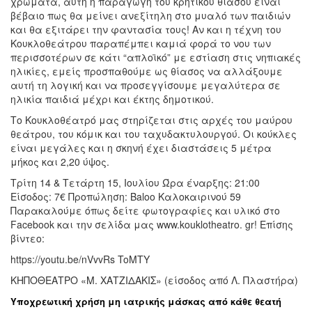
χρώματα, αυτή η παραγωγή του κρητικού θιάσου είναι
βέβαιο πως θα μείνει ανεξίτηλη στο μυαλό των παιδιών
και θα εξιτάρει την φαντασία τους! Αν και η τέχνη του
Κουκλοθεάτρου παραπέμπει καμιά φορά το νου των
περισσοτέρων σε κάτι “απλοϊκό” με εστίαση στις νηπιακές
ηλικίες, εμείς προσπαθούμε ως θίασος να αλλάξουμε
αυτή τη λογική και να προσεγγίσουμε μεγαλύτερα σε
ηλικία παιδιά μέχρι και έκτης δημοτικού.
Το Κουκλοθέατρό μας στηρίζεται στις αρχές του μαύρου
θεάτρου, του κόμικ και του ταχυδακτυλουργού. Οι κούκλες
είναι μεγάλες και η σκηνή έχει διαστάσεις 5 μέτρα
μήκος και 2,20 ύψος.
Τρίτη 14 & Τετάρτη 15, Ιουλίου Ώρα έναρξης: 21:00
Είσοδος: 7€ Προπώληση: Baloo Καλοκαιρινού 59
Παρακαλούμε όπως δείτε φωτογραφίες και υλικό στο
Facebook και την σελίδα μας www.kouklotheatro. gr! Επίσης
βίντεο:
https://youtu.be/nVvvRs ToMTY
ΚΗΠΟΘΕΑΤΡΟ «Μ. ΧΑΤΖΙΔΑΚΙΣ» (είσοδος από Λ. Πλαστήρα)
Υποχρεωτική χρήση μη ιατρικής μάσκας από κάθε θεατή