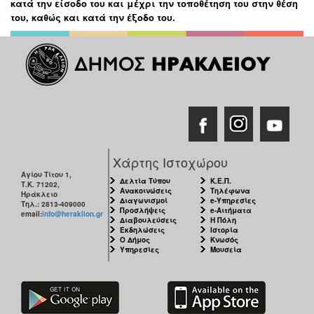
κατά την είσοδο του και μέχρι την τοποθέτηση του στην θέση
του, καθώς και κατά την έξοδο του.
Χάρτης Ιστοχώρου
Αγίου Τίτου 1,
Δελτία Τύπου
Κ.Ε.Π.
Τ.Κ. 71202,
Ανακοινώσεις
Τηλέφωνα
Ηράκλειο
Διαγωνισμοί
e-Υπηρεσίες
Τηλ.: 2813-409000
Προσλήψεις
e-Αιτήματα
email:
info@heraklion.gr
Διαβουλεύσεις
Η Πόλη
Εκδηλώσεις
Ιστορία
Ο Δήμος
Κνωσός
Υπηρεσίες
Μουσεία