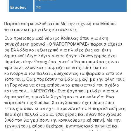
Ο
Είσοδος
7€
ΤΟΠΟΣ
ΜΑΣ
Παράσταση κουκλοθέατρο Με την τεχνική του Μαύρου
Ο
Θεάτρου και μεγάλες κατασκευές!
ΔΗΜΟΣ
Ένα πρωτοποριακό θέατρο Κούκλας όπου για έκτη
συνεχόμενη χρονιά «Ο ΨΑΡΟΤΡΟΜΑΡΑΣ» παρουσιάζεται
ΠΟΛΙΤΙΣΜΟΣ
σε Ελλάδα και εξωτερικό για ηλικίες έως και έκτη
δημοτικού! Λίγα λόγια για το έργο: «Συναγερμός έχει
ΑΝΘΕΚΤΙΚΗ
σημάνει στην Ψαροχώρα, γιατί ο Ψαροτρομάρας είναι
ΠΟΛΗ
προ των πυλών και ετοιμάζεται να χτίσει εκεί το
καινούργιο του παλάτι, διώχνοντας τα ψαράκια από τον
τόπο τους. Θα μπορέσουν τα ψάρια μαζί με την φίλη τους
τη Γοργόνα να σταματήσουν τα επεκτατικά του σχέδια
και να τον... ΨΑΡΕΨΟΥΝ;» Ένα έργο που μιλάει για την
δημοκρατία, την αλληλεγγύη και την οικολογία. Ένα
παραμύθι της Φρόσως Χατόγλου που έχει σημειώσει
επιτυχία όπου κι αν έχει παρουσιαστεί. Η παράστασή μας
περιέχει πολλά ψάρια, τσούχτρες και έναν πολύχρωμο
βυθό που θα γεμίσουν την κουκλοθεατρική σκηνή. Με την
τεχνική του μαύρου θεάτρου, εντυπωσιακά σκηνικά και