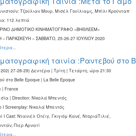
ηματογραφική Ταινία :Μετά το Γάμο
νιστούν: Τζούλιαν Μουρ, Μισέλ Γουίλιαμς, Μπίλι Κρούνταπ
ια: 112 λεπτά
ΡΙΝΟ ΔΗΜΟΤΙΚΟ ΚΙΝΗΜΑΤΟΓΡΑΦΟ «ΒΗΘΛΕΕΜ»
 – ΠΑΡΑΣΚΕΥΗ – ΣΑΒΒΑΤΟ, 25-26-27 ΙΟΥΛΙΟΥ 2020
τερα...
ματογραφική ταινία :Ραντεβού στο Be
 202( 27-28-29) Δευτέρα | Τρίτη | Τετάρτη, ώρα 21:30
ύ στο Belle Epoque | La Belle Epoque
| France
σία | Direction: Νίκολά Μπεντός
 I Screenplay: Νικολά Μπεντός
ί I Cast: Ντανιέλ Οτέιγ, Γκιγιόμ Κανέ, ΝτοριάΤιλιέ,
ρντάν, Πιερ Αρνατί
τερα...