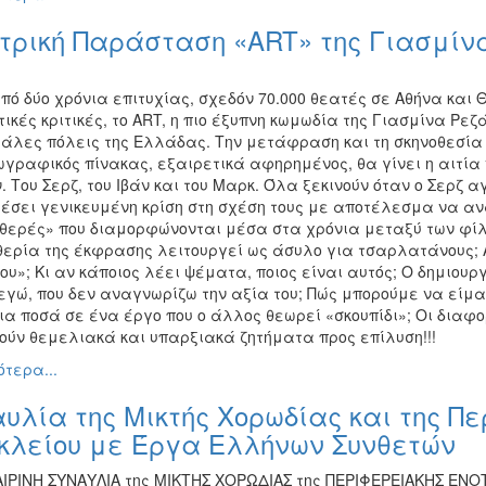
τρική Παράσταση «ART» της Γιασμίν
ό δύο χρόνια επιτυχίας, σχεδόν 70.000 θεατές σε Αθήνα και Θ
ικές κριτικές, το ART, η πιο έξυπνη κωμωδία της Γιασμίνα Ρεζ
γάλες πόλεις της Ελλάδας. Την μετάφραση και τη σκηνοθεσία
ωγραφικός πίνακας, εξαιρετικά αφηρημένος, θα γίνει η αιτία 
 Του Σερζ, του Ιβάν και του Μαρκ. Όλα ξεκινούν όταν ο Σερζ 
έσει γενικευμένη κρίση στη σχέση τους με αποτέλεσμα να αν
αθερές» που διαμορφώνονται μέσα στα χρόνια μεταξύ των φίλ
θερία της έκφρασης λειτουργεί ως άσυλο για τσαρλατάνους; Ά
υ»; Κι αν κάποιος λέει ψέματα, ποιος είναι αυτός; Ο δημιουργ
εγώ, που δεν αναγνωρίζω την αξία του; Πώς μπορούμε να είμασ
ια ποσά σε ένα έργο που ο άλλος θεωρεί «σκουπίδι»; Οι διαφ
ούν θεμελιακά και υπαρξιακά ζητήματα προς επίλυση!!!
τερα...
υλία της Μικτής Χορωδίας και της Π
κλείου με Έργα Ελλήνων Συνθετών
ΙΡΙΝΗ ΣΥΝΑΥΛΙΑ της ΜΙΚΤΗΣ ΧΟΡΩΔΙΑΣ της ΠΕΡΙΦΕΡΕΙΑΚΗΣ Ε