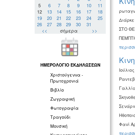
Κιν
5
6
7
8
9
10
11
ρωταγω
12
13
14
15
16
17
18
19
20
21
22
23
24
25
Διάρκε
26
27
28
29
30
31
ΣΤΟ ΘΕ
<<
σήμερα
>>
ΠΕΜΠΤΗ
περισσό
Κινη
ΗΜΕΡΟΛΟΓΙΟ ΕΚΔΗΛΩΣΕΩΝ
Ιούλιος
Χριστούγεννα -
Ραντεβο
Πρωτοχρονιά
Γαλλία 
Βιβλίο
Σκηνοθε
Ζωγραφική
Σενάριο
Φωτογραφία
Ηθοποιο
Τραγούδι
Φανί Α
Μουσική
περισσό