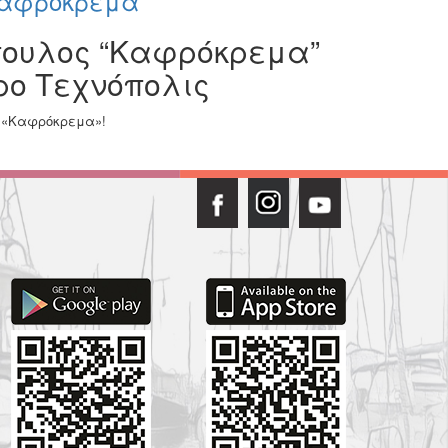
Καφρόκρεμα”
πουλος “Καφρόκρεμα”
ρο Τεχνόπολις
ο «Καφρόκρεμα»!