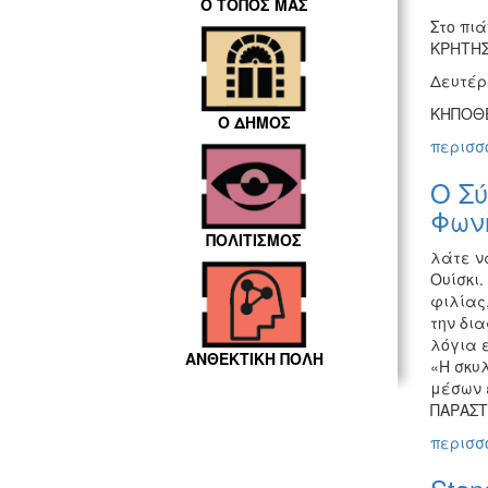
Ο ΤΟΠΟΣ ΜΑΣ
Στο πι
ΚΡΗΤΗΣ
Δευτέρα
ΚΗΠΟΘΕ
Ο ΔΗΜΟΣ
περισσό
Ο Σύ
Φων
ΠΟΛΙΤΙΣΜΟΣ
λάτε να
Ουίσκι.
φιλίας
την δι
λόγια ε
ΑΝΘΕΚΤΙΚΗ ΠΟΛΗ
«Η σκυλ
μέσων 
ΠΑΡΑΣΤΑ
περισσό