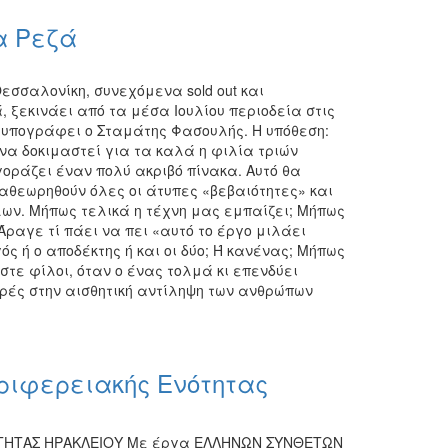
α Ρεζά
εσσαλονίκη, συνεχόμενα sold out και
ά, ξεκινάει από τα μέσα Ιουλίου περιοδεία στις
 υπογράφει ο Σταμάτης Φασουλής. Η υπόθεση:
να δοκιμαστεί για τα καλά η φιλία τριών
αγοράζει έναν πολύ ακριβό πίνακα. Αυτό θα
αθεωρηθούν όλες οι άτυπες «βεβαιότητες» και
ων. Μήπως τελικά η τέχνη μας εμπαίζει; Μήπως
ραγε τί πάει να πει «αυτό το έργο μιλάει
ός ή ο αποδέκτης ή και οι δύο; Ή κανένας; Μήπως
τε φίλοι, όταν ο ένας τολμά κι επενδύει
ορές στην αισθητική αντίληψη των ανθρώπων
εριφερειακής Ενότητας
ΝΟΤΗΤΑΣ ΗΡΑΚΛΕΙΟΥ Με έργα ΕΛΛΗΝΩΝ ΣΥΝΘΕΤΩΝ