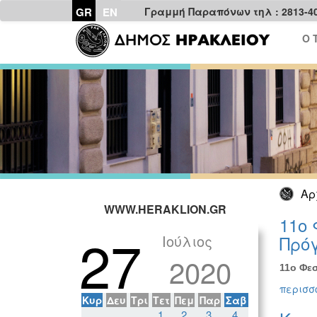
GR
EN
Γραμμή Παραπόνων τηλ : 2813-4
Ο 
Αρ
WWW.HERAKLION.GR
11ο 
27
Ιούλιος
Πρόγ
2020
11ο Φεσ
περισσό
Κυρ
Δευ
Τρι
Τετ
Πεμ
Παρ
Σαβ
1
2
3
4