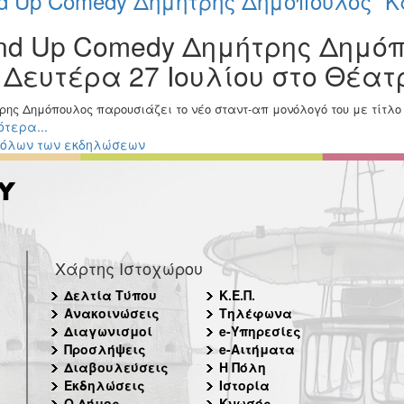
nd Up Comedy Δημήτρης Δημόπουλος “
nd Up Comedy Δημήτρης Δημό
 Δευτέρα 27 Ιουλίου στο Θέατ
ρης Δημόπουλος παρουσιάζει το νέο σταντ-απ μονόλογό του με τίτλ
τερα...
 όλων των εκδηλώσεων
Χάρτης Ιστοχώρου
Δελτία Τύπου
Κ.Ε.Π.
Ανακοινώσεις
Τηλέφωνα
Διαγωνισμοί
e-Υπηρεσίες
Προσλήψεις
e-Αιτήματα
Διαβουλεύσεις
Η Πόλη
Εκδηλώσεις
Ιστορία
Ο Δήμος
Κνωσός