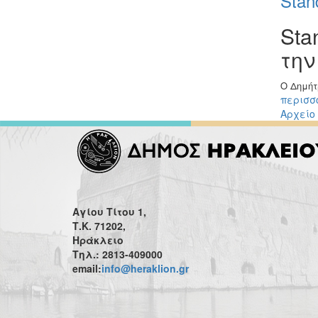
Sta
Sta
την
Ο Δημήτ
περισσό
Αρχείο
Αγίου Τίτου 1,
Τ.Κ. 71202,
Ηράκλειο
Τηλ.: 2813-409000
email:
info@heraklion.gr