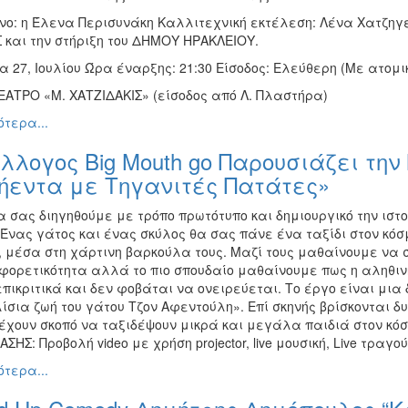
άνο: η Έλενα Περισυνάκη Καλλιτεχνική εκτέλεση: Λένα Χατζηγ
 και την στήριξη του ΔΗΜΟΥ ΗΡΑΚΛΕΙΟΥ.
 27, Ιουλίου Ώρα έναρξης: 21:30 Είσοδος: Ελεύθερη (Με ατομι
ΑΤΡΟ «Μ. ΧΑΤΖΙΔΑΚΙΣ» (είσοδος από Λ. Πλαστήρα)
τερα...
λλογος Big Mouth go Παρουσιάζει τη
ήεντα με Τηγανιτές Πατάτες»
 σας διηγηθούμε με τρόπο πρωτότυπο και δημιουργικό την ιστο
 Ένας γάτος και ένας σκύλος θα σας πάνε ένα ταξίδι στον κόσ
, μέσα στη χάρτινη βαρκούλα τους. Μαζί τους μαθαίνουμε να
αφορετικότητα αλλά το πιο σπουδαίο μαθαίνουμε πως η αληθιν
πικριτικά και δεν φοβάται να ονειρεύεται. Το έργο είναι μι
ίσια ζωή του γάτου Τζον Αφεντούλη». Επί σκηνής βρίσκονται δυ
έχουν σκοπό να ταξιδέψουν μικρά και μεγάλα παιδιά στον κό
ΣΗΣ: Προβολή video με χρήση projector, live μουσική, Live τραγο
τερα...