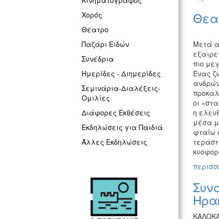
Κινηματογράφος
Θεα
Χορός
Θέατρο
Μετά απ
Παζάρι Ειδών
εξαιρετ
Συνέδρια
πιο με
Ένας ζ
Ημερίδες - Διημερίδες
ανδρών.
Σεμινάρια-Διαλέξεις-
προκαλ
Ομιλίες
οι «στ
η ελευ
Διάφορες Εκθέσεις
μέσα μο
Εκδηλώσεις για Παιδιά
φταίω 
τεράστ
Άλλες Εκδηλώσεις
κυοφορ
περισσό
Συνα
Ηρα
ΚΑΛΟΚΑ