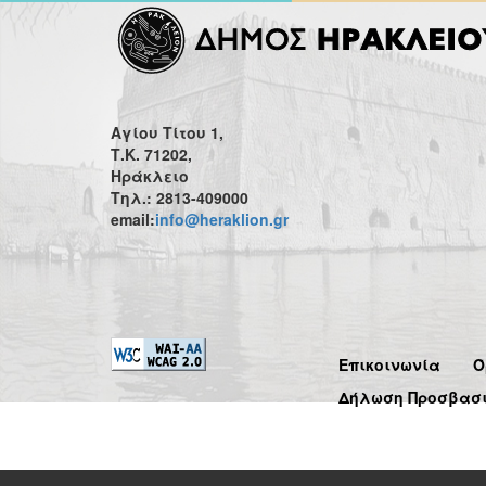
Αγίου Τίτου 1,
Τ.Κ. 71202,
Ηράκλειο
Τηλ.: 2813-409000
email:
info@heraklion.gr
Επικοινωνία
Ό
Δήλωση Προσβασ