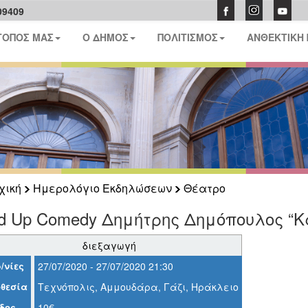
09409
ΤΟΠΟΣ ΜΑΣ
Ο ΔΗΜΟΣ
ΠΟΛΙΤΙΣΜΟΣ
ΑΝΘΕΚΤΙΚΗ
χική
Ημερολόγιο Εκδηλώσεων
Θέατρο
nd Up Comedy Δημήτρης Δημόπουλος “
διεξαγωγή
/νίες
27/07/2020 - 27/07/2020 21:30
θεσία
Τεχνόπολις, Αμμουδάρα, Γάζι, Ηράκλειο
δος
10€