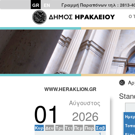
GR
EN
Γραμμή Παραπόνων τηλ : 2813-4
Ο 
Αρ
WWW.HERAKLION.GR
Sta
01
Αύγουστος
2026
Ημερ
Τοπο
Κυρ
Δευ
Τρι
Τετ
Πεμ
Παρ
Σαβ
1
Είσο