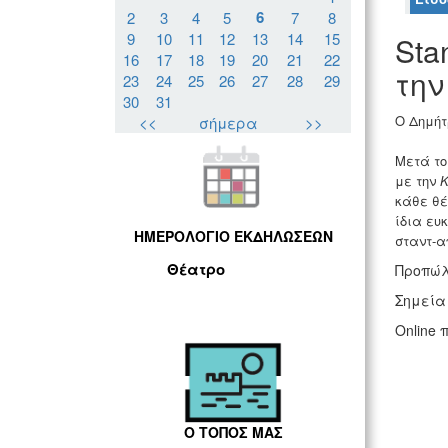
6
2
3
4
5
7
8
9
10
11
12
13
14
15
Sta
16
17
18
19
20
21
22
την
23
24
25
26
27
28
29
30
31
Ο Δημήτ
<<
σήμερα
>>
Μετά το
με την
κάθε θέ
ίδια ευ
ΗΜΕΡΟΛΟΓΙΟ ΕΚΔΗΛΩΣΕΩΝ
σταντ-α
Θέατρο
Προπώλ
Σημεία
Online
Ο ΤΟΠΟΣ ΜΑΣ