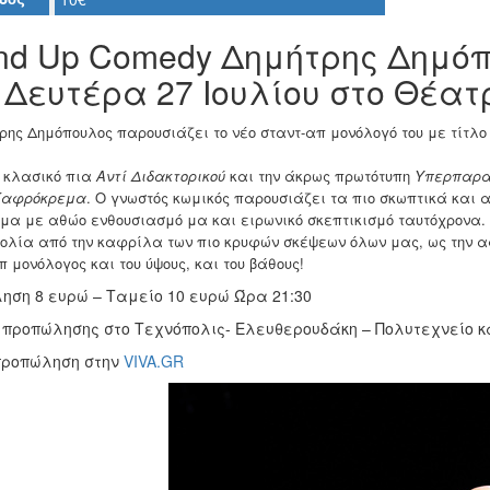
nd Up Comedy Δημήτρης Δημό
 Δευτέρα 27 Ιουλίου στο Θέατ
ρης Δημόπουλος παρουσιάζει το νέο σταντ-απ μονόλογό του με τίτλ
 κλασικό πια
Αντί Διδακτορικού
και την άκρως πρωτότυπη
Υπερπαρα
Καφρόκρεμα
. Ο γνωστός κωμικός παρουσιάζει τα πιο σκωπτικά και 
μα με αθώο ενθουσιασμό μα και ειρωνικό σκεπτικισμό ταυτόχρονα.
κολία από την καφρίλα των πιο κρυφών σκέψεων όλων μας, ως την 
π μονόλογος και του ύψους, και του βάθους!
ηση 8 ευρώ – Ταμείο 10 ευρώ
Ώρα
21:30
 προπώλησης στο Τεχνόπολις- Ελευθερουδάκη – Πολυτεχνείο 
 προπώληση στην
VIVA.GR