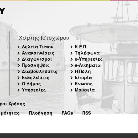
Χάρτης Ιστοχώρου
Δελτία Τύπου
Κ.Ε.Π.
Ανακοινώσεις
Τηλέφωνα
Διαγωνισμοί
e-Υπηρεσίες
Προσλήψεις
e-Αιτήματα
Διαβουλεύσεις
Η Πόλη
Εκδηλώσεις
Ιστορία
Ο Δήμος
Κνωσός
Υπηρεσίες
Μουσεία
ροι Χρήσης
ιμότητας
Πλοήγηση
FAQs
RSS