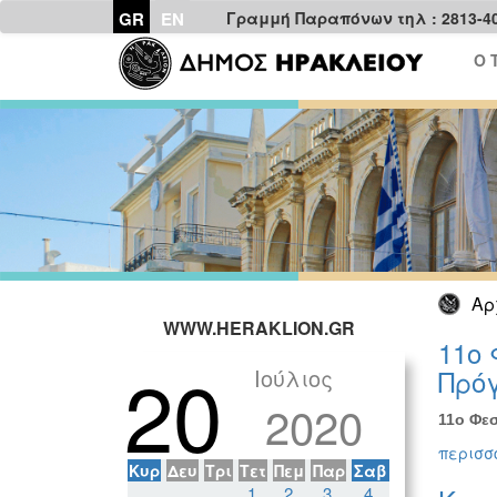
GR
EN
Γραμμή Παραπόνων τηλ : 2813-4
Ο 
Αρ
WWW.HERAKLION.GR
11ο 
20
Ιούλιος
Πρόγ
2020
11ο Φεσ
περισσό
Κυρ
Δευ
Τρι
Τετ
Πεμ
Παρ
Σαβ
1
2
3
4