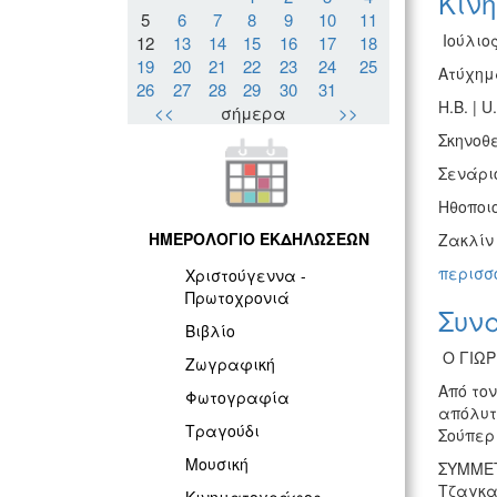
Κιν
5
6
7
8
9
10
11
Ιούλιος
12
13
14
15
16
17
18
19
20
21
22
23
24
25
Ατύχημα
26
27
28
29
30
31
H.B. | U
<<
σήμερα
>>
Σκηνοθε
Σενάριο
Ηθοποιο
ΗΜΕΡΟΛΟΓΙΟ ΕΚΔΗΛΩΣΕΩΝ
Ζακλίν 
περισσό
Χριστούγεννα -
Πρωτοχρονιά
Συνα
Βιβλίο
Ο ΓΙΩΡ
Ζωγραφική
Από το
Φωτογραφία
απόλυτ
Τραγούδι
Σούπερ
Μουσική
ΣΥΜΜΕΤ
Τζαγκα