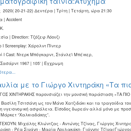
ηματογραφική ταινία:Ατύχημα
 2020( 20-21-22) Δευτέρα | Τρίτη | Τετάρτη, ώρα 21:30
 | Accident
.K.
σία | Direction: Τζόζεφ Λόουζι
 I Screenplay: Χάρολντ Πίντερ
ί I Cast: Ντερκ Μπόγκαρντ, Στάνλεϊ Μπέικερ,
Σασάρντ 1967 | 105' | Έγχρωμη
τερα...
υλία με το Γιώργο Χιντηράκη «Τα πι
ΓΟΣ ΧΙΝΤΗΡΑΚΗΣ παρουσιάζει την μουσική παράσταση «ΤΑ ΠΙΟ 
ν Βασίλη Τσιτσάνη ως τον Μάνο Χατζιδάκι και τα τραγούδια τ
η υγειονομική ασφάλεια. Είσοδος δωρεάν αλλά μόνο με προσκ
 Μάρκετ “Χαλκιαδάκης”.
ΕΧΟΥΝ: Μιχάλης Κλώντζας - Αντώνης Τζίνας, Γιώργος Χιντηράκ
ράκη - Ρέα Σινάνη - Μαρία Λουλακάκη- Γιάννης ΤζίναςΓιώργο