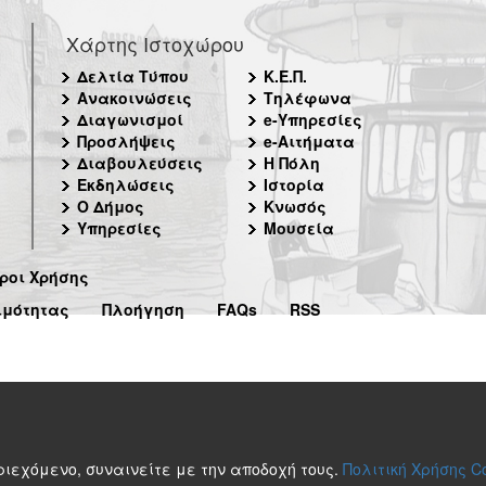
Χάρτης Ιστοχώρου
Δελτία Τύπου
Κ.Ε.Π.
Ανακοινώσεις
Τηλέφωνα
Διαγωνισμοί
e-Υπηρεσίες
Προσλήψεις
e-Αιτήματα
Διαβουλεύσεις
Η Πόλη
Εκδηλώσεις
Ιστορία
Ο Δήμος
Κνωσός
Υπηρεσίες
Μουσεία
ροι Χρήσης
ιμότητας
Πλοήγηση
FAQs
RSS
περιεχόμενο, συναινείτε με την αποδοχή τους.
Πολιτική Χρήσης C