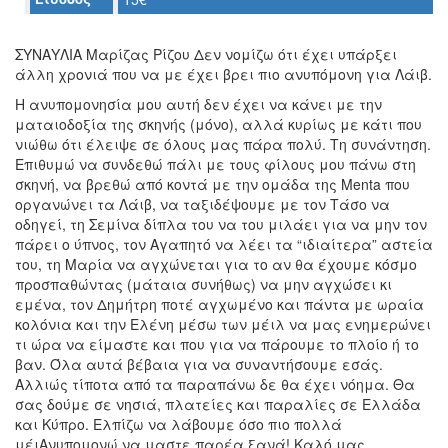
Ο
ΤΟΠΟΣ
ΣΥΝΑΥΛΙΑ Μαρίζας Ρίζου Δεν νομίζω ότι έχει υπάρξει
ΜΑΣ
άλλη χρονιά που να με έχει βρει πιο ανυπόμονη για Λάιβ.
Η ανυπομονησία μου αυτή δεν έχει να κάνει με την
Ο
ματαιοδοξία της σκηνής (μόνο), αλλά κυρίως με κάτι που
ΔΗΜΟΣ
νιώθω ότι έλειψε σε όλους μας πάρα πολύ. Τη συνάντηση.
Επιθυμώ να συνδεθώ πάλι με τους φίλους μου πάνω στη
ΠΟΛΙΤΙΣΜΟΣ
σκηνή, να βρεθώ από κοντά με την ομάδα της Menta που
οργανώνει τα Λάιβ, να ταξιδέψουμε με τον Τάσο να
ΑΝΘΕΚΤΙΚΗ
οδηγεί, τη Σεμίνα δίπλα του να του μιλάει για να μην τον
ΠΟΛΗ
πάρει ο ύπνος, τον Αγαπητό να λέει τα “ιδιαίτερα” αστεία
του, τη Μαρία να αγχώνεται για το αν θα έχουμε κόσμο
προσπαθώντας (μάταια συνήθως) να μην αγχώσει κι
εμένα, τον Δημήτρη ποτέ αγχωμένο και πάντα με ωραία
κολόνια και την Ελένη μέσω των μέιλ να μας ενημερώνει
τι ώρα να είμαστε και που για να πάρουμε το πλοίο ή το
βαν. Όλα αυτά βέβαια για να συναντήσουμε εσάς.
Αλλιώς τίποτα από τα παραπάνω δε θα έχει νόημα. Θα
σας δούμε σε νησιά, πλατείες και παραλίες σε Ελλάδα
και Κύπρο. Ελπίζω να λάβουμε όσο πιο πολλά
μέιΑνυπομονώ να μαστε παρέα ξανά! Καλό μας