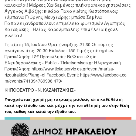
καλοκαίρι! Μάρκος Χαϊδεμένος: πλήκτρα/ενορχηστρώσεις
Άγγελος Αϊβάζης: κιθάρα Παναγιώτης Κωστόπουλος:
τύμπανα Γιώργης Μουχτάρης: μπάσο Σεμίνα
Παπαλεξανδροπούλου: επιμέλεια φωτισμών Αγαπητός
Καταξάκης - Ηλίας Καρούμπαλης: επιμέλεια ήχουλ
γίνεται!
Τετάρτη 15, Ιουλίου Ώρα έναρξης: 21:30 Οι πόρτες
ανοίγουν στις: 20:30 Είσοδος: 15€ Τιμές εισιτηρίων:
Προπώληση: 12€ Προπώληση: Βιβλιοπωλείο
Ελευθερουδάκης - Public - Ticketservises.gr Ηλεκτρονική
Προπώληση: https://www.ticketservic es.gr/event/mariza-
rizouirakleio/?lang=el Facebook Event: https://www.facebook.co
m/events/741394769998 479/
ΚΗΠΟΘΕΑΤΡΟ «Ν. ΚΑΖΑΝΤΖΑΚΗΣ»
Υποχρεωτική χρήση μη ιατρικής μάσκας από κάθε θεατή
κατά την είσοδο του και μέχρι την τοποθέτηση του στην θέση
του, καθώς και κατά την έξοδο του.