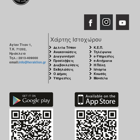
Χάρτης Ιστοχώρου
Αγίου Τίτου 1,
Δελτία Τύπου
Κ.Ε.Π.
Τ.Κ. 71202,
Ανακοινώσεις
Τηλέφωνα
Ηράκλειο
Διαγωνισμοί
e-Υπηρεσίες
Τηλ.: 2813-409000
Προσλήψεις
e-Αιτήματα
email:
info@heraklion.gr
Διαβουλεύσεις
Η Πόλη
Εκδηλώσεις
Ιστορία
Ο Δήμος
Κνωσός
Υπηρεσίες
Μουσεία