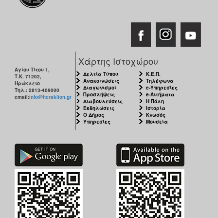
Χάρτης Ιστοχώρου
Αγίου Τίτου 1,
Δελτία Τύπου
Κ.Ε.Π.
Τ.Κ. 71202,
Ανακοινώσεις
Τηλέφωνα
Ηράκλειο
Διαγωνισμοί
e-Υπηρεσίες
Τηλ.: 2813-409000
Προσλήψεις
e-Αιτήματα
email:
info@heraklion.gr
Διαβουλεύσεις
Η Πόλη
Εκδηλώσεις
Ιστορία
Ο Δήμος
Κνωσός
Υπηρεσίες
Μουσεία