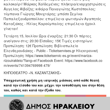
καλοκαίρι! Μάρκος Χαϊδεμένος: πλήκτρα/ενορχηστρώσεις
Άγγελος Αϊβάζης: κιθάρα Παναγιώτης Κωστόπουλος:
τύμπανα Γιώργης Μουχτάρης: μπάσο Σεμίνα
Παπαλεξανδροπούλου: επιμέλεια φωτισμών Αγαπητός
Καταξάκης - Ηλίας Καρούμπαλης: επιμέλεια ήχουλ
γίνεται!
Τετάρτη 15, Ιουλίου Ώρα έναρξης: 21:30 Οι πόρτες
ανοίγουν στις: 20:30 Είσοδος: 15€ Τιμές εισιτηρίων:
Προπώληση: 12€ Προπώληση: Βιβλιοπωλείο
Ελευθερουδάκης - Public - Ticketservises.gr Ηλεκτρονική
Προπώληση: https://www.ticketservic es.gr/event/mariza-
rizouirakleio/?lang=el Facebook Event: https://www.facebook.co
m/events/741394769998 479/
ΚΗΠΟΘΕΑΤΡΟ «Ν. ΚΑΖΑΝΤΖΑΚΗΣ»
Υποχρεωτική χρήση μη ιατρικής μάσκας από κάθε θεατή
κατά την είσοδο του και μέχρι την τοποθέτηση του στην θέση
του, καθώς και κατά την έξοδο του.