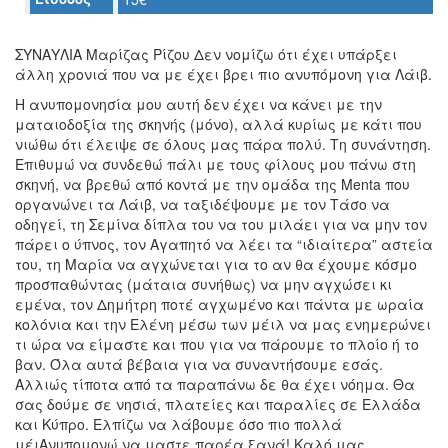
Ο
ΤΟΠΟΣ
ΜΑΣ
ΣΥΝΑΥΛΙΑ Μαρίζας Ρίζου Δεν νομίζω ότι έχει υπάρξει
άλλη χρονιά που να με έχει βρει πιο ανυπόμονη για Λάιβ.
Ο
Η ανυπομονησία μου αυτή δεν έχει να κάνει με την
ΔΗΜΟΣ
ματαιοδοξία της σκηνής (μόνο), αλλά κυρίως με κάτι που
νιώθω ότι έλειψε σε όλους μας πάρα πολύ. Τη συνάντηση.
ΠΟΛΙΤΙΣΜΟΣ
Επιθυμώ να συνδεθώ πάλι με τους φίλους μου πάνω στη
σκηνή, να βρεθώ από κοντά με την ομάδα της Menta που
ΑΝΘΕΚΤΙΚΗ
οργανώνει τα Λάιβ, να ταξιδέψουμε με τον Τάσο να
ΠΟΛΗ
οδηγεί, τη Σεμίνα δίπλα του να του μιλάει για να μην τον
πάρει ο ύπνος, τον Αγαπητό να λέει τα “ιδιαίτερα” αστεία
του, τη Μαρία να αγχώνεται για το αν θα έχουμε κόσμο
προσπαθώντας (μάταια συνήθως) να μην αγχώσει κι
εμένα, τον Δημήτρη ποτέ αγχωμένο και πάντα με ωραία
κολόνια και την Ελένη μέσω των μέιλ να μας ενημερώνει
τι ώρα να είμαστε και που για να πάρουμε το πλοίο ή το
βαν. Όλα αυτά βέβαια για να συναντήσουμε εσάς.
Αλλιώς τίποτα από τα παραπάνω δε θα έχει νόημα. Θα
σας δούμε σε νησιά, πλατείες και παραλίες σε Ελλάδα
και Κύπρο. Ελπίζω να λάβουμε όσο πιο πολλά
μέιΑνυπομονώ να μαστε παρέα ξανά! Καλό μας