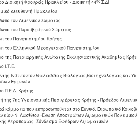
ης
ο Διοικητή Φρουράς Ηρακλείου - Διοικητή 44
Σ.ΔΙ
ομικό Διευθυντή Ηρακλείου
σωπο του Λιμενικού Σώματος
σωπο του Πυροσβεστικού Σώματος
νη του Πανεπιστημίου Κρήτης
νη του Ελληνικού Μεσογειακού Πανεπιστημίου
ρο της Πατριαρχικής Ανώτατης Εκκλησιαστικής Ακαδημίας Κρήτ
ο Ι.Τ.Ε.
υντής Ινστιτούτου Θαλάσσιας Βιολογίας,Βιοτεχνολογίας και Υδ
ίων Ερευνών
ο Π.Ε.Δ. Κρήτης
τή της 7ης Υγειονομικής Περιφέρειας Κρήτης - Πρόεδρο Λιμενι
ικά κόμματα που εκπροσωπούνται στο Εθνικό, Ευρωπαϊκό Κοινο
κλείου-Ν. Λασίθϊου -Ένωση Αποστράτων Αξιωματικών Πολεμικο
κής Αεροπορίας -Σύνδεσμο Εφέδρων Αξιωματικών