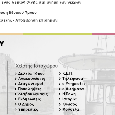
 ενός λεπτού σιγής στη μνήμη των νεκρών
υση Εθνικού Ύμνου
ελετής - Αποχώρηση επισήμων.
Χάρτης Ιστοχώρου
Δελτία Τύπου
Κ.Ε.Π.
Ανακοινώσεις
Τηλέφωνα
Διαγωνισμοί
e-Υπηρεσίες
Προσλήψεις
e-Αιτήματα
Διαβουλεύσεις
Η Πόλη
Εκδηλώσεις
Ιστορία
Ο Δήμος
Κνωσός
Υπηρεσίες
Μουσεία