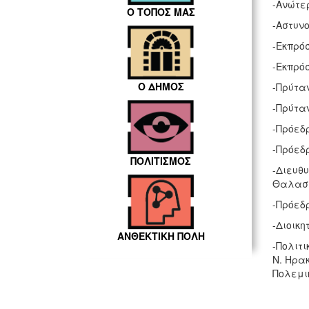
-Ανώτερ
Ο ΤΟΠΟΣ ΜΑΣ
-Αστυν
-Εκπρό
-Εκπρό
Ο ΔΗΜΟΣ
-Πρύτα
-Πρύτα
-Πρόεδ
-Πρόεδρ
ΠΟΛΙΤΙΣΜΟΣ
-Διευθ
Θαλασσ
-Πρόεδρ
-Διοικη
ΑΝΘΕΚΤΙΚΗ ΠΟΛΗ
-Πολιτ
Ν. Ηρα
Πολεμι