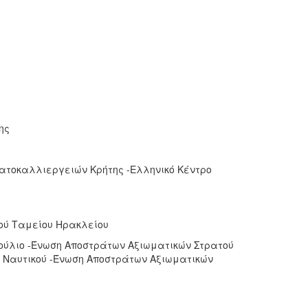
ης
ατο­καλλιεργειών Κρήτης -Ελληνικό Κέντρο
κού Ταμείου Ηρακλείου
βούλιο -Ένωση Αποστράτων Αξιωματικών Στρατού
ύ Ναυτικού -Ένωση Αποστράτων Αξιωματικών