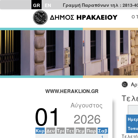
GR
EN
Γραμμή Παραπόνων τηλ : 2813-4
Ο 
Αρ
WWW.HERAKLION.GR
Τελε
01
Αύγουστος
2026
Ημερ
Τοπο
Κυρ
Δευ
Τρι
Τετ
Πεμ
Παρ
Σαβ
Τελετή 
1