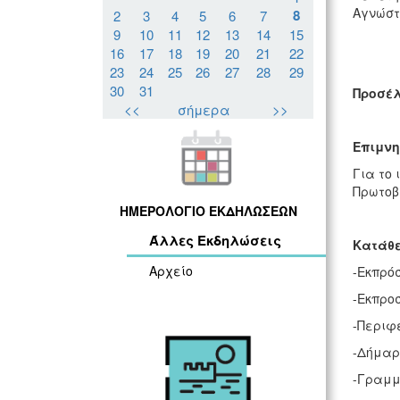
Αγνώστ
8
2
3
4
5
6
7
9
10
11
12
13
14
15
16
17
18
19
20
21
22
23
24
25
26
27
28
29
30
31
Προσέλ
<<
σήμερα
>>
Επιμνη
Για το 
Πρωτοβ
ΗΜΕΡΟΛΟΓΙΟ ΕΚΔΗΛΩΣΕΩΝ
Άλλες Εκδηλώσεις
Κατάθε
Αρχείο
-Εκπρό
-Εκπρο
-Περιφ
-Δήμαρ
-Γραμμ