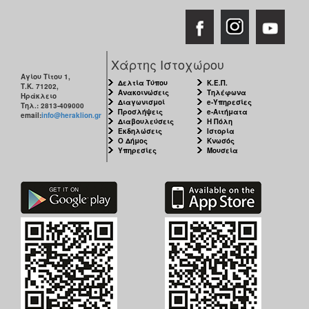
Χάρτης Ιστοχώρου
Αγίου Τίτου 1,
Δελτία Τύπου
Κ.Ε.Π.
Τ.Κ. 71202,
Ανακοινώσεις
Τηλέφωνα
Ηράκλειο
Διαγωνισμοί
e-Υπηρεσίες
Τηλ.: 2813-409000
Προσλήψεις
e-Αιτήματα
email:
info@heraklion.gr
Διαβουλεύσεις
Η Πόλη
Εκδηλώσεις
Ιστορία
Ο Δήμος
Κνωσός
Υπηρεσίες
Μουσεία