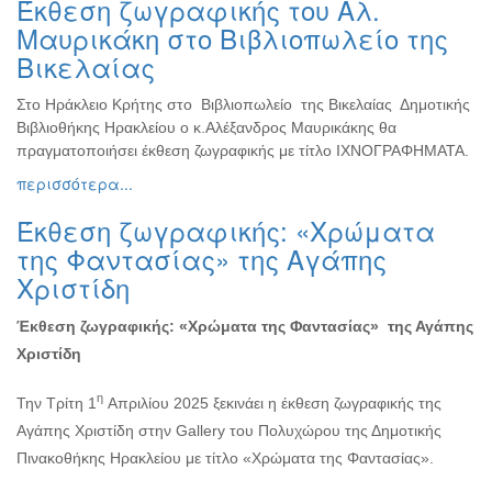
Έκθεση ζωγραφικής του Αλ.
Ζωγραφική
Μαυρικάκη στο Βιβλιοπωλείο της
Φωτογραφία
Βικελαίας
Τραγούδι
Στο Ηράκλειο Κρήτης στο Βιβλιοπωλείο της Βικελαίας Δημοτικής
Μουσική
Βιβλιοθήκης Ηρακλείου ο κ.Αλέξανδρος Μαυρικάκης θα
Κινηματογράφος
πραγματοποιήσει έκθεση ζωγραφικής με τίτλο ΙΧΝΟΓΡΑΦΗΜΑΤΑ.
περισσότερα...
Χορός
Θέατρο
Έκθεση ζωγραφικής: «Χρώματα
Παζάρι
της Φαντασίας» της Αγάπης
Ειδών
Χριστίδη
Συνέδρια
Έκθεση ζωγραφικής:
«Χρώματα της Φαντασίας» της Αγάπης
Ημερίδες
Χριστίδη
-
Διημερίδες
η
Την Τρίτη 1
Απριλίου 2025 ξεκινάει η έκθεση ζωγραφικής της
Σεμινάρια-
Αγάπης Χριστίδη στην Gallery του Πολυχώρου της Δημοτικής
Διαλέξεις-
Ομιλίες
Πινακοθήκης Ηρακλείου με τίτλο «Χρώματα της Φαντασίας».
Διάφορες