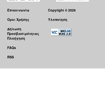
Επικοινωνία
Copyright © 2026
Όροι Χρήσης
Υλοποίηση
Δήλωση
Προσβασιμότητας
Πλοήγηση
FAQs
RSS