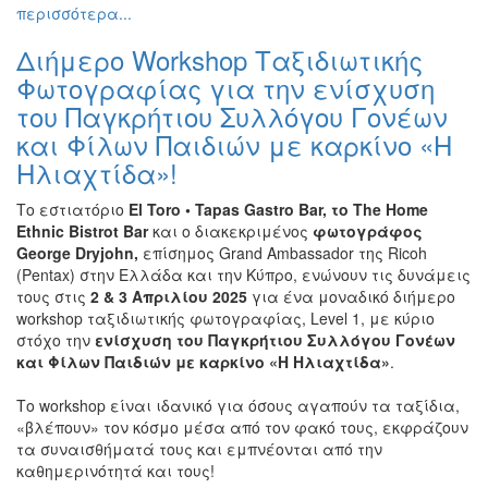
περισσότερα...
Εκθέσεις
Διήμερο Workshop Ταξιδιωτικής
Εκδηλώσεις
για
Φωτογραφίας για την ενίσχυση
Παιδιά
του Παγκρήτιου Συλλόγου Γονέων
Άλλες
και Φίλων Παιδιών με καρκίνο «Η
Εκδηλώσεις
Ηλιαχτίδα»!
Το εστιατόριο
El
Toro
• Tapas
Gastro
Bar
, το
The
Home
Ethnic
Bistrot
Bar
και ο διακεκριμένος
φωτογράφος
George
Dryjohn
,
επίσημος Grand Ambassador της Ricoh
Ο
(Pentax) στην Ελλάδα και την Κύπρο, ενώνουν τις δυνάμεις
ΤΟΠΟΣ
ΜΑΣ
τους στις
2 & 3 Απριλίου 2025
για ένα μοναδικό διήμερο
workshop ταξιδιωτικής φωτογραφίας, Level 1, με κύριο
στόχο την
ενίσχυση του Παγκρήτιου Συλλόγου Γονέων
Ο
ΔΗΜΟΣ
και Φίλων Παιδιών με καρκίνο «
Η Ηλιαχτίδα
»
.
Το workshop είναι ιδανικό για όσους αγαπούν τα ταξίδια,
ΠΟΛΙΤΙΣΜΟΣ
«βλέπουν» τον κόσμο μέσα από τον φακό τους, εκφράζουν
τα συναισθήματά τους και εμπνέονται από την
ΑΝΘΕΚΤΙΚΗ
καθημερινότητά και τους!
ΠΟΛΗ