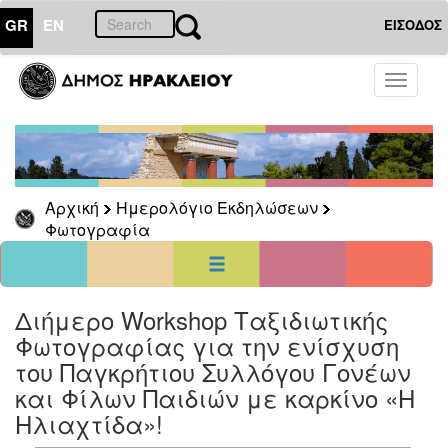
GR
EN
ΕΙΣΟΔΟΣ
01
Απρίλιος
Toggle
2025
navigati
Κυρ
Δευ
Τρι
Τετ
Πεμ
Παρ
Σαβ
1
2
3
4
5
6
7
8
9
10
11
12
Αρχική
Ημερολόγιο Εκδηλώσεων
13
14
15
16
17
18
19
Φωτογραφία
20
21
22
23
24
25
26
27
28
29
30
<<
σήμερα
>>
Διήμερο Workshop Ταξιδιωτικής
ΗΜΕΡΟΛΟΓΙΟ
ΕΚΔΗΛΩΣΕΩΝ
Φωτογραφίας για την ενίσχυση
του Παγκρήτιου Συλλόγου Γονέων
Φωτογραφία
και Φίλων Παιδιών με καρκίνο «Η
Ηλιαχτίδα»!