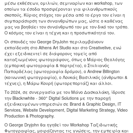
μέσω εκθέσεων, ομιλιών, σεμιναρίων και workshop, των
οποίων τα έσοδα προσφέρονται για φιλανθρωπικούς
σκοπούς. Κύριος στόχος του μέσα από το έργο του είναι η
συμπαράσυρση των συνανθρώπων μας, ώστε ο καθένας
μας να βοηθάει τον συνάνθρωπό του με τον δικό του τρόπο.
Ο κόσμος του είναι η τέχνη και η προσωπικότητά του.
Οι σπουδές του George DryJohn περιλαμβάνουν
εκπαίδευση στο Athens Art Studio και στο Creativelive, ενώ
έχει εξειδικευτεί σε διάφορους τομείς από
καταξιωμένους φωτογράφους, όπως ο Μάριος Θεολόγης
(εμπορική φωτογραφία & πορτρέτα), ο Στυλιανός
Παπαρδέλας (φωτογραφία δρόμου), ο Andrew Billington
(κοινωνική φωτογραφία), ο Λουκάς Βασιλικός (άνθρωποι &
τέχνες), η Μάρω Κουρή (φωτορεπορτάζ) και άλλοι.
Το 2024, σε συνεργασία με τον Μάνο Δασκαλάκη, ίδρυσε
την Blacknwhite - 360° Digital Solutions με την παροχή
εξειδικευμένων υπηρεσιών σε Brand & Graphic Design, IT
Services, Website Development, Digital Marketing Strategy, Video
Production & Photography.
Ο George Dryjohn θα ηγηθεί του Workshop Ταξιδιωτικής
Φωτογραφίας, μοιράζοντας τις γνώσεις, την εμπειρία και