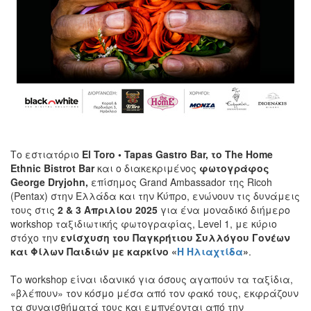
Το εστιατόριο
El
Toro
• Tapas
Gastro
Bar
, το
The
Home
Ethnic
Bistrot
Bar
και ο διακεκριμένος
φωτογράφος
George
Dryjohn
,
επίσημος Grand Ambassador της Ricoh
(Pentax) στην Ελλάδα και την Κύπρο, ενώνουν τις δυνάμεις
τους στις
2 & 3 Απριλίου 2025
για ένα μοναδικό διήμερο
workshop ταξιδιωτικής φωτογραφίας, Level 1, με κύριο
στόχο την
ενίσχυση του Παγκρήτιου Συλλόγου Γονέων
και Φίλων Παιδιών με καρκίνο «
Η Ηλιαχτίδα
»
.
Το workshop είναι ιδανικό για όσους αγαπούν τα ταξίδια,
«βλέπουν» τον κόσμο μέσα από τον φακό τους, εκφράζουν
τα συναισθήματά τους και εμπνέονται από την