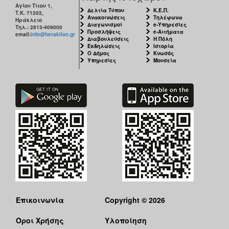
Αγίου Τίτου 1,
Δελτία Τύπου
Κ.Ε.Π.
Τ.Κ. 71202,
Ανακοινώσεις
Τηλέφωνα
Ηράκλειο
Διαγωνισμοί
e-Υπηρεσίες
Τηλ.: 2813-409000
Προσλήψεις
e-Αιτήματα
email:
info@heraklion.gr
Διαβουλεύσεις
Η Πόλη
Εκδηλώσεις
Ιστορία
Ο Δήμος
Κνωσός
Υπηρεσίες
Μουσεία
Επικοινωνία
Copyright © 2026
Όροι Χρήσης
Υλοποίηση