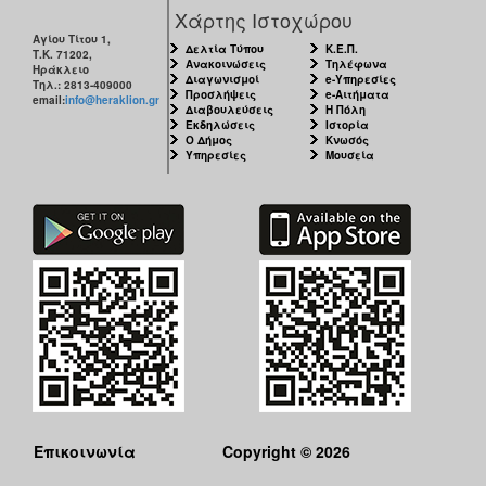
Χάρτης Ιστοχώρου
Αγίου Τίτου 1,
Δελτία Τύπου
Κ.Ε.Π.
Τ.Κ. 71202,
Ανακοινώσεις
Τηλέφωνα
Ηράκλειο
Διαγωνισμοί
e-Υπηρεσίες
Τηλ.: 2813-409000
Προσλήψεις
e-Αιτήματα
email:
info@heraklion.gr
Διαβουλεύσεις
Η Πόλη
Εκδηλώσεις
Ιστορία
Ο Δήμος
Κνωσός
Υπηρεσίες
Μουσεία
Επικοινωνία
Copyright © 2026