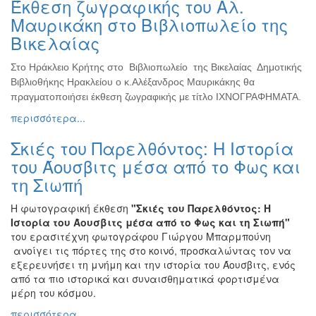
Έκθεση ζωγραφικής του Αλ.
Ζωγραφική
Μαυρικάκη στο Βιβλιοπωλείο της
Φωτογραφία
Βικελαίας
Τραγούδι
Στο Ηράκλειο Κρήτης στο Βιβλιοπωλείο της Βικελαίας Δημοτικής
Μουσική
Βιβλιοθήκης Ηρακλείου ο κ.Αλέξανδρος Μαυρικάκης θα
Κινηματογράφος
πραγματοποιήσει έκθεση ζωγραφικής με τίτλο ΙΧΝΟΓΡΑΦΗΜΑΤΑ.
περισσότερα...
Χορός
Θέατρο
Σκιές του Παρελθόντος: Η Ιστορία
Παζάρι
του Άουσβιτς μέσα από το Φως και
Ειδών
τη Σιωπή
Συνέδρια
Η φωτογραφική έκθεση
"Σκιές του Παρελθόντος: Η
Ημερίδες
Ιστορία του Άουσβιτς μέσα από το Φως και τη Σιωπή"
-
του ερασιτέχνη φωτογράφου Γιώργου Μπαρμπούνη
Διημερίδες
ανοίγει τις πόρτες της στο κοινό, προσκαλώντας τον να
εξερευνήσει τη μνήμη και την ιστορία του Άουσβιτς, ενός
Σεμινάρια-
από τα πιο ιστορικά και συναισθηματικά φορτισμένα
Διαλέξεις-
μέρη του κόσμου.
Ομιλίες
περισσότερα...
Διάφορες