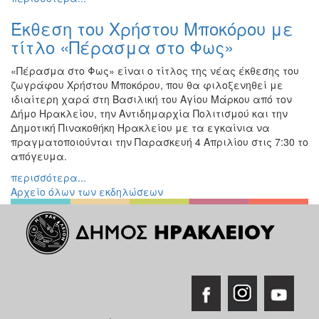
Εκθέσεις
Έκθεση του Χρήστου Μποκόρου με
Εκδηλώσεις
τίτλο «Πέρασμα στο Φως»
για
Παιδιά
«Πέρασμα στο Φως» είναι ο τίτλος της νέας έκθεσης του
ζωγράφου Χρήστου Μποκόρου, που θα φιλοξενηθεί με
Άλλες
ιδιαίτερη χαρά στη Βασιλική του Αγίου Μάρκου από τον
Εκδηλώσεις
Δήμο Ηρακλείου, την Αντιδημαρχία Πολιτισμού και την
Δημοτική Πινακοθήκη Ηρακλείου με τα εγκαίνια να
πραγματοποιούνται την Παρασκευή 4 Απριλίου στις 7:30 το
απόγευμα.
Ο
περισσότερα...
ΤΟΠΟΣ
ΜΑΣ
Αρχείο όλων των εκδηλώσεων
Ο
ΔΗΜΟΣ
ΠΟΛΙΤΙΣΜΟΣ
ΑΝΘΕΚΤΙΚΗ
ΠΟΛΗ