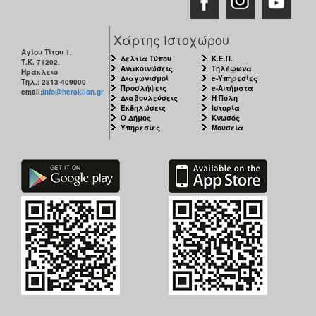
Χάρτης Ιστοχώρου
Αγίου Τίτου 1,
Δελτία Τύπου
Κ.Ε.Π.
Τ.Κ. 71202,
Ανακοινώσεις
Τηλέφωνα
Ηράκλειο
Διαγωνισμοί
e-Υπηρεσίες
Τηλ.: 2813-409000
Προσλήψεις
e-Αιτήματα
email:
info@heraklion.gr
Διαβουλεύσεις
Η Πόλη
Εκδηλώσεις
Ιστορία
Ο Δήμος
Κνωσός
Υπηρεσίες
Μουσεία