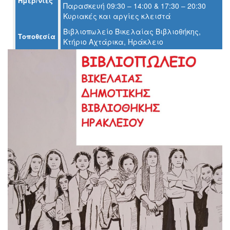
Ημερ/νίες
Παρασκευή 09:30 – 14:00 & 17:30 – 20:30
Ο
Κυριακές και αργίες κλειστά
ΤΟΠΟΣ
ΜΑΣ
Βιβλιοπωλείο Βικελαίας Βιβλιοθήκης,
Τοποθεσία
Κτήριο Αχτάρικα, Ηράκλειο
Ο
ΔΗΜΟΣ
ΠΟΛΙΤΙΣΜΟΣ
ΑΝΘΕΚΤΙΚΗ
ΠΟΛΗ