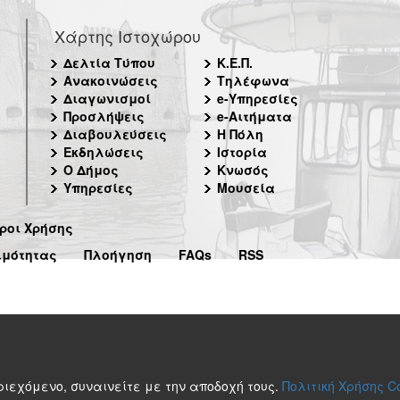
Χάρτης Ιστοχώρου
Δελτία Τύπου
Κ.Ε.Π.
Ανακοινώσεις
Τηλέφωνα
Διαγωνισμοί
e-Υπηρεσίες
Προσλήψεις
e-Αιτήματα
Διαβουλεύσεις
Η Πόλη
Εκδηλώσεις
Ιστορία
Ο Δήμος
Κνωσός
Υπηρεσίες
Μουσεία
ροι Χρήσης
ιμότητας
Πλοήγηση
FAQs
RSS
περιεχόμενο, συναινείτε με την αποδοχή τους.
Πολιτική Χρήσης C