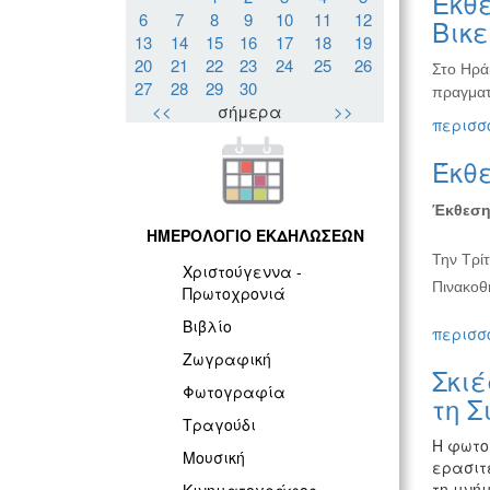
Έκθε
6
7
8
9
10
11
12
Βικ
13
14
15
16
17
18
19
20
21
22
23
24
25
26
Στο Ηρά
27
28
29
30
πραγματ
<<
σήμερα
>>
περισσό
Έκθ
Έκθεση
ΗΜΕΡΟΛΟΓΙΟ ΕΚΔΗΛΩΣΕΩΝ
Την Τρίτ
Χριστούγεννα -
Πινακοθ
Πρωτοχρονιά
Βιβλίο
περισσό
Ζωγραφική
Σκιέ
Φωτογραφία
τη Σ
Τραγούδι
Η φωτο
Μουσική
ερασιτ
τη μνήμ