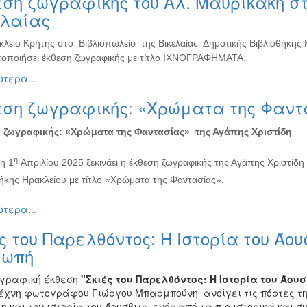
ση ζωγραφικής του Αλ. Μαυρικάκη στ
ελαίας
κλειο Κρήτης στο Βιβλιοπωλείο της Βικελαίας Δημοτικής Βιβλιοθήκης
οποιήσει έκθεση ζωγραφικής με τίτλο ΙΧΝΟΓΡΑΦΗΜΑΤΑ.
τερα...
εση ζωγραφικής: «Χρώματα της Φαντα
 ζωγραφικής:
«Χρώματα της Φαντασίας» της Αγάπης Χριστίδη
η
η 1
Απριλίου 2025 ξεκινάει η έκθεση ζωγραφικής της Αγάπης Χριστίδη
ήκης Ηρακλείου με τίτλο «Χρώματα της Φαντασίας».
τερα...
ς του Παρελθόντος: Η Ιστορία του Άο
ιωπή
γραφική έκθεση
"Σκιές του Παρελθόντος: Η Ιστορία του Άουσ
έχνη φωτογράφου Γιώργου Μπαρμπούνη ανοίγει τις πόρτες της
η και την ιστορία του Άουσβιτς, ενός από τα πιο ιστορικά και