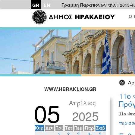
GR
EN
Γραμμή Παραπόνων τηλ : 2813-4
Ο 
Αρ
WWW.HERAKLION.GR
11ο 
05
Απρίλιος
Πρόγ
2025
11ο Φεσ
περισσό
Κυρ
Δευ
Τρι
Τετ
Πεμ
Παρ
Σαβ
1
2
3
4
5