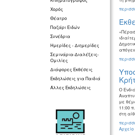
Κινηματογράφος
περισσό
Χορός
Θέατρο
Έκθε
Παζάρι Ειδών
«Πέρασ
Συνέδρια
ιδιαίτε
Δημοτικ
Ημερίδες - Διημερίδες
απόγευ
Σεμινάρια-Διαλέξεις-
περισσό
Ομιλίες
Υπο
Διάφορες Εκθέσεις
Κρή
Εκδηλώσεις για Παιδιά
Άλλες Εκδηλώσεις
Ο Ενδι
Αναπτυ
με θέμ
11:00 π
στη αί
περισσό
Αρχείο