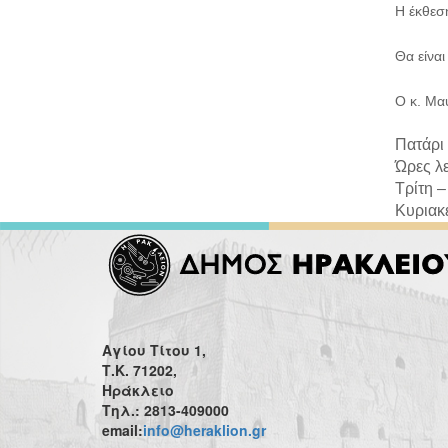
Η έκθεσ
Θα είνα
Ο κ. Μαυ
Πατάρι 
Ώρες λε
Τρίτη –
Κυριακέ
Αγίου Τίτου 1,
Τ.Κ. 71202,
Ηράκλειο
Τηλ.: 2813-409000
email:
info@heraklion.gr