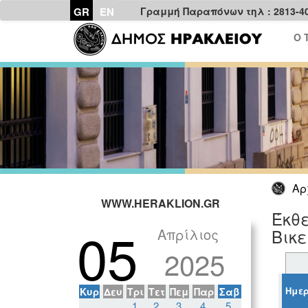
GR
EN
Γραμμή Παραπόνων τηλ : 2813-4
Ο 
Αρ
WWW.HERAKLION.GR
Έκθε
05
Απρίλιος
Βικ
2025
Ημερ
Κυρ
Δευ
Τρι
Τετ
Πεμ
Παρ
Σαβ
1
2
3
4
5