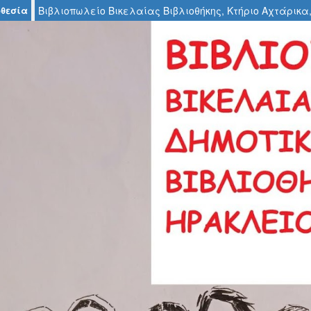
θεσία
Βιβλιοπωλείο Βικελαίας Βιβλιοθήκης, Κτήριο Αχτάρικα