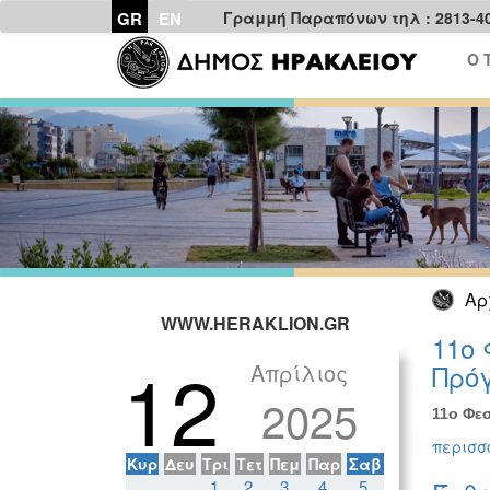
GR
EN
Γραμμή Παραπόνων τηλ : 2813-4
Ο 
Αρ
WWW.HERAKLION.GR
11ο 
12
Απρίλιος
Πρόγ
2025
11ο Φεσ
περισσό
Κυρ
Δευ
Τρι
Τετ
Πεμ
Παρ
Σαβ
1
2
3
4
5