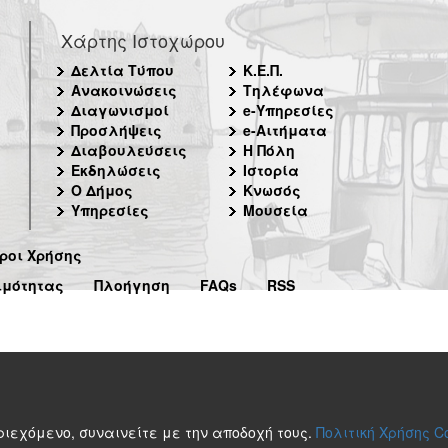
Χάρτης Ιστοχώρου
Δελτία Τύπου
Κ.Ε.Π.
Ανακοινώσεις
Τηλέφωνα
Διαγωνισμοί
e-Υπηρεσίες
Προσλήψεις
e-Αιτήματα
Διαβουλεύσεις
Η Πόλη
Εκδηλώσεις
Ιστορία
Ο Δήμος
Κνωσός
Υπηρεσίες
Μουσεία
ροι Χρήσης
ιμότητας
Πλοήγηση
FAQs
RSS
περιεχόμενο, συναινείτε με την αποδοχή τους.
Πολιτική Χρήσης C