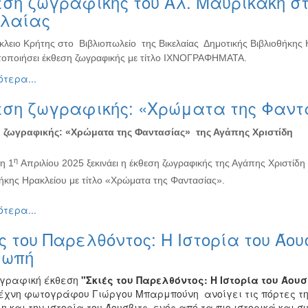
ση ζωγραφικής του Αλ. Μαυρικάκη στ
ελαίας
κλειο Κρήτης στο Βιβλιοπωλείο της Βικελαίας Δημοτικής Βιβλιοθήκης
οποιήσει έκθεση ζωγραφικής με τίτλο ΙΧΝΟΓΡΑΦΗΜΑΤΑ.
τερα...
εση ζωγραφικής: «Χρώματα της Φαντα
 ζωγραφικής:
«Χρώματα της Φαντασίας» της Αγάπης Χριστίδη
η
η 1
Απριλίου 2025 ξεκινάει η έκθεση ζωγραφικής της Αγάπης Χριστίδη
ήκης Ηρακλείου με τίτλο «Χρώματα της Φαντασίας».
τερα...
ς του Παρελθόντος: Η Ιστορία του Άο
ιωπή
γραφική έκθεση
"Σκιές του Παρελθόντος: Η Ιστορία του Άουσ
έχνη φωτογράφου Γιώργου Μπαρμπούνη ανοίγει τις πόρτες της
η και την ιστορία του Άουσβιτς, ενός από τα πιο ιστορικά και