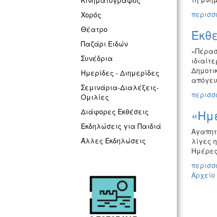
Κινηματογράφος
περισσό
Χορός
Θέατρο
Έκθε
Παζάρι Ειδών
«Πέρασ
Συνέδρια
ιδιαίτε
Δημοτικ
Ημερίδες - Διημερίδες
απόγευ
Σεμινάρια-Διαλέξεις-
περισσό
Ομιλίες
«Ημ
Διάφορες Εκθέσεις
Εκδηλώσεις για Παιδιά
Αγαπητο
Άλλες Εκδηλώσεις
λίγες 
Ημέρες
περισσό
Αρχείο