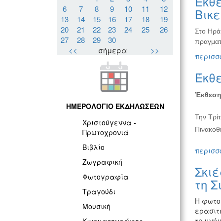
Έκθε
6
7
8
9
10
11
12
Βικ
13
14
15
16
17
18
19
20
21
22
23
24
25
26
Στο Ηρά
27
28
29
30
πραγματ
<<
σήμερα
>>
περισσό
Έκθ
Έκθεση
ΗΜΕΡΟΛΟΓΙΟ ΕΚΔΗΛΩΣΕΩΝ
Την Τρίτ
Χριστούγεννα -
Πινακοθ
Πρωτοχρονιά
Βιβλίο
περισσό
Ζωγραφική
Σκιέ
Φωτογραφία
τη Σ
Τραγούδι
Η φωτο
Μουσική
ερασιτ
τη μνήμ