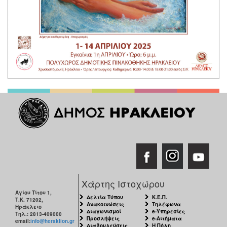
Χάρτης Ιστοχώρου
Αγίου Τίτου 1,
Δελτία Τύπου
Κ.Ε.Π.
Τ.Κ. 71202,
Ανακοινώσεις
Τηλέφωνα
Ηράκλειο
Διαγωνισμοί
e-Υπηρεσίες
Τηλ.: 2813-409000
Προσλήψεις
e-Αιτήματα
email:
info@heraklion.gr
Διαβουλεύσεις
Η Πόλη