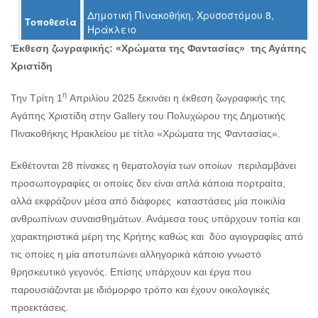
Ο
Δημοτική Πινακοθήκη, Χρυσοστόμου 8,
Τοποθεσία
ΤΟΠΟΣ
Ηράκλειο
ΜΑΣ
Έκθεση ζωγραφικής:
«Χρώματα της Φαντασίας» της Αγάπης
Ο
Χριστίδη
ΔΗΜΟΣ
η
Την Τρίτη 1
Απριλίου 2025 ξεκινάει η έκθεση ζωγραφικής της
ΠΟΛΙΤΙΣΜΟΣ
Αγάπης Χριστίδη στην Gallery του Πολυχώρου της Δημοτικής
Πινακοθήκης Ηρακλείου με τίτλο «Χρώματα της Φαντασίας».
ΑΝΘΕΚΤΙΚΗ
ΠΟΛΗ
Εκθέτονται 28 πίνακες η θεματολογία των οποίων περιλαμβάνει
προσωπογραφίες οι οποίες δεν είναι απλά κάποια πορτραίτα,
αλλά εκφράζουν μέσα από διάφορες καταστάσεις μία ποικιλία
ανθρωπίνων συναισθημάτων. Ανάμεσα τους υπάρχουν τοπία και
χαρακτηριστικά μέρη της Κρήτης καθώς και δύο αγιογραφίες από
τις οποίες η μία αποτυπώνει αλληγορικά κάποιο γνωστό
θρησκευτικό γεγονός. Επίσης υπάρχουν και έργα που
παρουσιάζονται με ιδιόμορφο τρόπο και έχουν οικολογικές
προεκτάσεις.