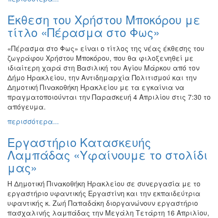
Εκθέσεις
Έκθεση του Χρήστου Μποκόρου με
Εκδηλώσεις
τίτλο «Πέρασμα στο Φως»
για
Παιδιά
«Πέρασμα στο Φως» είναι ο τίτλος της νέας έκθεσης του
ζωγράφου Χρήστου Μποκόρου, που θα φιλοξενηθεί με
Άλλες
ιδιαίτερη χαρά στη Βασιλική του Αγίου Μάρκου από τον
Εκδηλώσεις
Δήμο Ηρακλείου, την Αντιδημαρχία Πολιτισμού και την
Δημοτική Πινακοθήκη Ηρακλείου με τα εγκαίνια να
πραγματοποιούνται την Παρασκευή 4 Απριλίου στις 7:30 το
απόγευμα.
Ο
περισσότερα...
ΤΟΠΟΣ
ΜΑΣ
Εργαστήριο Κατασκευής
Λαμπάδας «Υφαίνουμε το στολίδι
Ο
ΔΗΜΟΣ
μας»
ΠΟΛΙΤΙΣΜΟΣ
Η Δημοτική Πινακοθήκη Ηρακλείου σε συνεργασία με το
εργαστήριο υφαντικής Εργαστίνη και την εκπαιδεύτρια
υφαντικής κ. Ζωή Παπαδάκη διοργανώνουν εργαστήριο
ΑΝΘΕΚΤΙΚΗ
ΠΟΛΗ
πασχαλινής λαμπάδας την Μεγάλη Τετάρτη 16 Απριλίου,