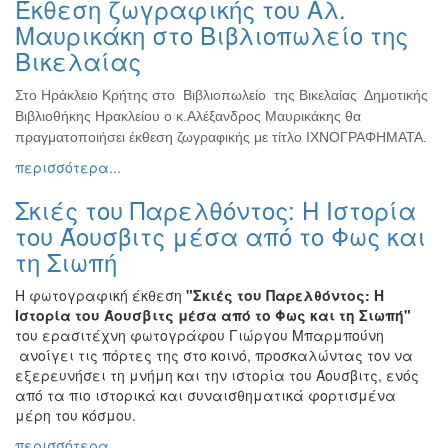
Έκθεση ζωγραφικής του Αλ.
Ζωγραφική
Μαυρικάκη στο Βιβλιοπωλείο της
Φωτογραφία
Βικελαίας
Τραγούδι
Στο Ηράκλειο Κρήτης στο Βιβλιοπωλείο της Βικελαίας Δημοτικής
Μουσική
Βιβλιοθήκης Ηρακλείου ο κ.Αλέξανδρος Μαυρικάκης θα
Κινηματογράφος
πραγματοποιήσει έκθεση ζωγραφικής με τίτλο ΙΧΝΟΓΡΑΦΗΜΑΤΑ.
περισσότερα...
Χορός
Θέατρο
Σκιές του Παρελθόντος: Η Ιστορία
Παζάρι
του Άουσβιτς μέσα από το Φως και
Ειδών
τη Σιωπή
Συνέδρια
Η φωτογραφική έκθεση
"Σκιές του Παρελθόντος: Η
Ημερίδες
Ιστορία του Άουσβιτς μέσα από το Φως και τη Σιωπή"
-
του ερασιτέχνη φωτογράφου Γιώργου Μπαρμπούνη
Διημερίδες
ανοίγει τις πόρτες της στο κοινό, προσκαλώντας τον να
εξερευνήσει τη μνήμη και την ιστορία του Άουσβιτς, ενός
Σεμινάρια-
από τα πιο ιστορικά και συναισθηματικά φορτισμένα
Διαλέξεις-
μέρη του κόσμου.
Ομιλίες
περισσότερα...
Διάφορες