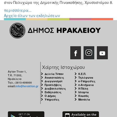
στον Πολυχώρο της Δημοτικής Πινακοθήκης, Χρυσοστόμου 8.
περισσότερα...
Αρχείο όλων των εκδηλώσεων
Χάρτης Ιστοχώρου
Αγίου Τίτου 1,
Δελτία Τύπου
Κ.Ε.Π.
Τ.Κ. 71202,
Ανακοινώσεις
Τηλέφωνα
Ηράκλειο
Διαγωνισμοί
e-Υπηρεσίες
Τηλ.: 2813-409000
Προσλήψεις
e-Αιτήματα
email:
info@heraklion.gr
Διαβουλεύσεις
Η Πόλη
Εκδηλώσεις
Ιστορία
Ο Δήμος
Κνωσός
Υπηρεσίες
Μουσεία