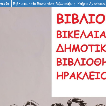
θεσία
Βιβλιοπωλείο Βικελαίας Βιβλιοθήκης, Κτήριο Αχτάρικα