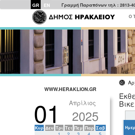
GR
EN
Γραμμή Παραπόνων τηλ : 2813-4
Ο 
Αρ
WWW.HERAKLION.GR
Έκθε
01
Απρίλιος
Βικ
2025
Ημερ
Κυρ
Δευ
Τρι
Τετ
Πεμ
Παρ
Σαβ
1
2
3
4
5