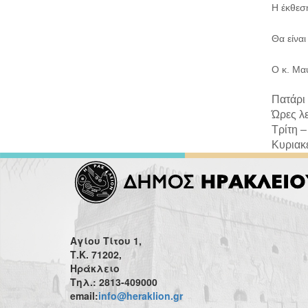
Η έκθεσ
Θα είνα
Ο κ. Μαυ
Πατάρι 
Ώρες λε
Τρίτη –
Κυριακέ
Αγίου Τίτου 1,
Τ.Κ. 71202,
Ηράκλειο
Τηλ.: 2813-409000
email:
info@heraklion.gr