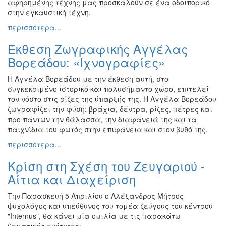
αφηρημένης τέχνης μας προσκαλούν σε ένα οδοιπορικό
Εκθέσεις
στην εγκαυστική τέχνη.
Εκδηλώσεις
περισσότερα...
για
Έκθεση Ζωγραφικής Αγγέλας
Παιδιά
Βορεάδου: «Ιχνογραφίες»
Άλλες
Εκδηλώσεις
Η Αγγέλα Βορεάδου με την έκθεση αυτή, στο
συγκεκριμένο ιστορικό και πολυσήμαντο χώρο, επιτελεί
τον νόστο στις ρίζες της ύπαρξής της. Η Αγγέλα Βορεάδου
ζωγραφίζει την φύση: βράχια, δέντρα, ρίζες, πέτρες και
προ πάντων την θάλασσα, την διαφάνειά της και τα
Ο
ΤΟΠΟΣ
παιχνίδια του φωτός στην επιφάνεια και στον βυθό της.
ΜΑΣ
περισσότερα...
Ο
Κρίση στη Σχέση του Ζευγαριού -
ΔΗΜΟΣ
Αίτια και Διαχείριση
ΠΟΛΙΤΙΣΜΟΣ
Την Παρασκευή 5 Απριλίου ο Αλέξανδρος Μήτρος
ψυχολόγος και υπεύθυνος του τομέα ζεύγους του κέντρου
ΑΝΘΕΚΤΙΚΗ
"Internus", θα κάνει μία ομιλία με τις παρακάτω
ΠΟΛΗ
θεματικές ενότητες: