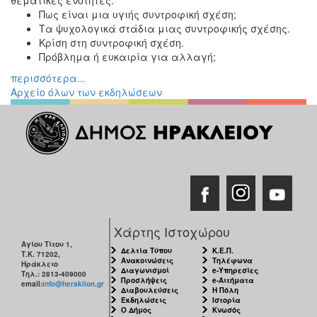
Πως είναι μια υγιής συντροφική σχέση;
Τα ψυχολογικά στάδια μιας συντροφικής σχέσης.
Κρίση στη συντροφική σχέση.
Πρόβλημα ή ευκαιρία για αλλαγή;
περισσότερα...
Αρχείο όλων των εκδηλώσεων
Χάρτης Ιστοχώρου
Αγίου Τίτου 1,
Δελτία Τύπου
Κ.Ε.Π.
Τ.Κ. 71202,
Ανακοινώσεις
Τηλέφωνα
Ηράκλειο
Διαγωνισμοί
e-Υπηρεσίες
Τηλ.: 2813-409000
Προσλήψεις
e-Αιτήματα
email:
info@heraklion.gr
Διαβουλεύσεις
Η Πόλη
Εκδηλώσεις
Ιστορία
Ο Δήμος
Κνωσός