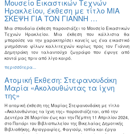
Μουσείο Εικαστικών Τεχνών
Ζωγραφική
Ηρακλείου, έκθεση με τίτλο ΜΙΑ
Φωτογραφία
ΣΚΕΨΗ ΓΙΑ ΤΟΝ ΓΙΑΝΝΗ …
Τραγούδι
Μια σπουδαία έκθεση παρουσιάζει το Μουσείο Εικαστικών
Μουσική
Τεχνών Ηρακλείου. Μια έκθεση που κάλλιστα θα
μπορούσε να την χαρακτηρίσει κανείς ως ένα εικαστικό
Κινηματογράφος
μνημόσυνο φίλων καλλιτεχνών κυρίως προς τον Γιάννη
Χορός
Δημητράκη τον ταλαντούχο ζωγράφο που έφυγε από
κοντά μας πριν από λίγο καιρό.
Θέατρο
περισσότερα...
Παζάρι
Ειδών
Ατομική Έκθεση: Στεφανουδάκη
Συνέδρια
Μαρία «Ακολουθώντας τα ίχνη
Ημερίδες
της»
-
Διημερίδες
Η ατομική έκθεση της Μαρίας Στεφανουδάκη με τίτλο
«Ακολουθώντας τα ίχνη της» παρουσιάζεται, από την
Σεμινάρια-
Δευτέρα 26 Μαρτίου έως και την Πέμπτη 11 Απριλίου 2024,
Διαλέξεις-
στο Πατάρι του Βιβλιοπωλείου της Βικελαίας Δημοτικής
Ομιλίες
Βιβλιοθήκης. Αγιογραφίες, Φαγιούμ, τοπία και έργα
Διάφορες