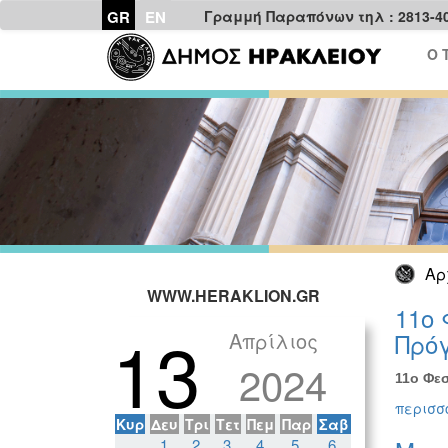
GR
EN
Γραμμή Παραπόνων τηλ : 2813-4
Ο 
Αρ
WWW.HERAKLION.GR
11ο 
13
Απρίλιος
Πρόγ
2024
11ο Φεσ
περισσό
Κυρ
Δευ
Τρι
Τετ
Πεμ
Παρ
Σαβ
1
2
3
4
5
6