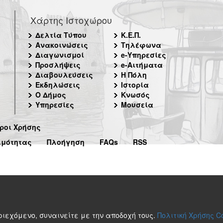
Χάρτης Ιστοχώρου
Δελτία Τύπου
Κ.Ε.Π.
Ανακοινώσεις
Τηλέφωνα
Διαγωνισμοί
e-Υπηρεσίες
Προσλήψεις
e-Αιτήματα
Διαβουλεύσεις
Η Πόλη
Εκδηλώσεις
Ιστορία
Ο Δήμος
Κνωσός
Υπηρεσίες
Μουσεία
ροι Χρήσης
ιμότητας
Πλοήγηση
FAQs
RSS
περιεχόμενο, συναινείτε με την αποδοχή τους.
Πολιτική Χρήσης C