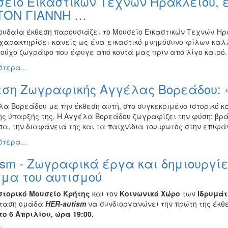
είο Εικαστικών Τεχνών Ηρακλείου, 
 ΤΟΝ ΓΙΑΝΝΗ …
ουδαία έκθεση παρουσιάζει το Μουσείο Εικαστικών Τεχνών Ηρ
 χαρακτηρίσει κανείς ως ένα εικαστικό μνημόσυνο φίλων καλ
ούχο ζωγράφο που έφυγε από κοντά μας πριν από λίγο καιρό.
τερα...
εση Ζωγραφικής Αγγέλας Βορεάδου: 
α Βορεάδου με την έκθεση αυτή, στο συγκεκριμένο ιστορικό κα
ης ύπαρξής της. Η Αγγέλα Βορεάδου ζωγραφίζει την φύση: βράχ
, την διαφάνειά της και τα παιχνίδια του φωτός στην επιφάνε
τερα...
sm - Ζωγραφικά έργα και δημιουργί
μα του αυτισμού
στορικό Μουσείο Κρήτης
και τον
Κοινωνικό Χώρο
των
Ιδρυμάτ
ταση ομάδα
HER-
autism
να συνδιοργανώνει την πρώτη της έκθ
ο 6 Απριλίου, ώρα 19:00.