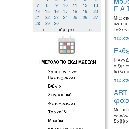
Μουσ
7
8
9
10
11
12
13
ΓΙΑ
14
15
16
17
18
19
20
21
22
23
24
25
26
27
Μια σπ
28
29
30
να την
<<
σήμερα
>>
ταλαντ
περισσό
Έκθ
Η Αγγέλ
ΗΜΕΡΟΛΟΓΙΟ ΕΚΔΗΛΩΣΕΩΝ
ρίζες τ
θάλασσα
Χριστούγεννα -
Πρωτοχρονιά
περισσό
Βιβλίο
ARTi
Ζωγραφική
φάσ
Φωτογραφία
Με το
Ι
Τραγούδι
νεοσύσ
Μουσική
Σάββατ