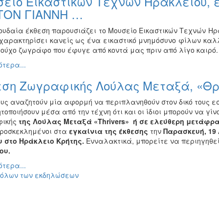
είο Εικαστικών Τεχνών Ηρακλείου, 
 ΤΟΝ ΓΙΑΝΝΗ …
ουδαία έκθεση παρουσιάζει το Μουσείο Εικαστικών Τεχνών Ηρ
 χαρακτηρίσει κανείς ως ένα εικαστικό μνημόσυνο φίλων καλ
ούχο ζωγράφο που έφυγε από κοντά μας πριν από λίγο καιρό.
τερα...
ση Ζωγραφικής Λούλας Μεταξά, «Θρια
ους αναζητούν μία αφορμή να περιπλανηθούν στον δικό τους ε
τοποιήσουν μέσα από την τέχνη ότι και οι ίδιοι μπορούν να γί
ικής
της Λούλας Μεταξά
«Thrivers» ή σε ελεύθερη μετάφ
προσκεκλημένοι στα
εγκαίνια της έκθεσης
την
Παρασκευή, 19 
 στο Ηράκλειο Κρήτης.
Ενναλακτικά,
μπορείτε να περιηγηθε
ου.
τερα...
 όλων των εκδηλώσεων