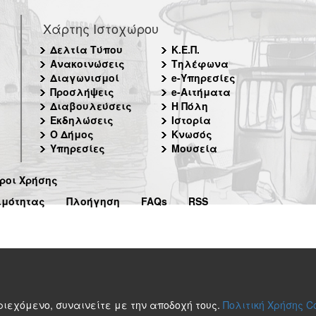
Χάρτης Ιστοχώρου
Δελτία Τύπου
Κ.Ε.Π.
Ανακοινώσεις
Τηλέφωνα
Διαγωνισμοί
e-Υπηρεσίες
Προσλήψεις
e-Αιτήματα
Διαβουλεύσεις
Η Πόλη
Εκδηλώσεις
Ιστορία
Ο Δήμος
Κνωσός
Υπηρεσίες
Μουσεία
ροι Χρήσης
ιμότητας
Πλοήγηση
FAQs
RSS
περιεχόμενο, συναινείτε με την αποδοχή τους.
Πολιτική Χρήσης C