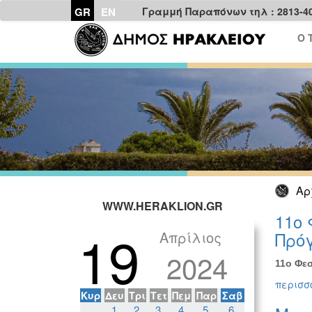
GR
EN
Γραμμή Παραπόνων τηλ : 2813-4
Ο 
Αρ
WWW.HERAKLION.GR
11ο 
19
Απρίλιος
Πρόγ
2024
11ο Φεσ
περισσό
Κυρ
Δευ
Τρι
Τετ
Πεμ
Παρ
Σαβ
1
2
3
4
5
6