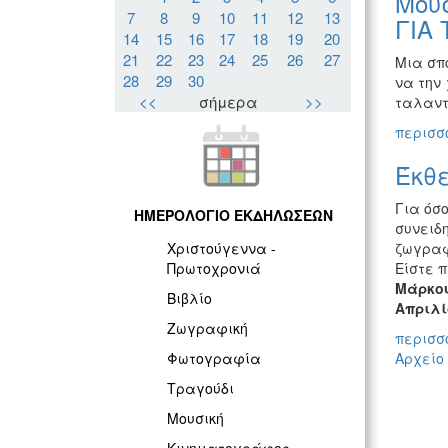
Μουσ
7
8
9
10
11
12
13
ΓΙΑ
14
15
16
17
18
19
20
21
22
23
24
25
26
27
Μια σπ
28
29
30
να την
<<
σήμερα
>>
ταλαντ
περισσό
Έκθε
Για όσ
ΗΜΕΡΟΛΟΓΙΟ ΕΚΔΗΛΩΣΕΩΝ
συνειδη
ζωγραφ
Χριστούγεννα -
Είστε 
Πρωτοχρονιά
Μάρκου
Βιβλίο
Απριλί
Ζωγραφική
περισσό
Αρχείο
Φωτογραφία
Τραγούδι
Μουσική