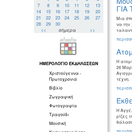
Μουσ
7
8
9
10
11
12
13
ΓΙΑ
14
15
16
17
18
19
20
21
22
23
24
25
26
27
Μια σπ
28
29
30
να την
<<
σήμερα
>>
ταλαντ
περισσό
Ατομ
Η ατομ
ΗΜΕΡΟΛΟΓΙΟ ΕΚΔΗΛΩΣΕΩΝ
26 Μαρτ
Αγιογρ
Χριστούγεννα -
τέχνη.
Πρωτοχρονιά
περισσό
Βιβλίο
Ζωγραφική
Έκθ
Φωτογραφία
Η Αγγέλ
Τραγούδι
ρίζες τ
θάλασσα
Μουσική
περισσό