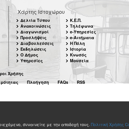
Χάρτης Ιστοχώρου
Δελτία Τύπου
Κ.Ε.Π.
Ανακοινώσεις
Τηλέφωνα
Διαγωνισμοί
e-Υπηρεσίες
Προσλήψεις
e-Αιτήματα
Διαβουλεύσεις
Η Πόλη
Εκδηλώσεις
Ιστορία
Ο Δήμος
Κνωσός
Υπηρεσίες
Μουσεία
ροι Χρήσης
ιμότητας
Πλοήγηση
FAQs
RSS
περιεχόμενο, συναινείτε με την αποδοχή τους.
Πολιτική Χρήσης C