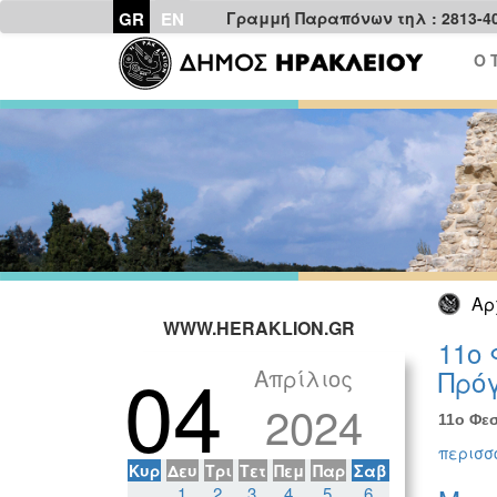
GR
EN
Γραμμή Παραπόνων τηλ : 2813-4
Ο 
Αρ
WWW.HERAKLION.GR
11ο 
04
Απρίλιος
Πρόγ
2024
11ο Φεσ
περισσό
Κυρ
Δευ
Τρι
Τετ
Πεμ
Παρ
Σαβ
1
2
3
4
5
6