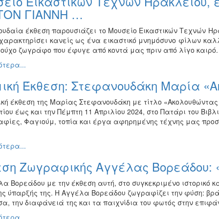
είο Εικαστικών Τεχνών Ηρακλείου, 
 ΤΟΝ ΓΙΑΝΝΗ …
ουδαία έκθεση παρουσιάζει το Μουσείο Εικαστικών Τεχνών Ηρ
 χαρακτηρίσει κανείς ως ένα εικαστικό μνημόσυνο φίλων καλ
ούχο ζωγράφο που έφυγε από κοντά μας πριν από λίγο καιρό.
τερα...
ική Έκθεση: Στεφανουδάκη Μαρία «Α
ική έκθεση της Μαρίας Στεφανουδάκη με τίτλο «Ακολουθώντας 
ίου έως και την Πέμπτη 11 Απριλίου 2024, στο Πατάρι του Βιβλ
αφίες, Φαγιούμ, τοπία και έργα αφηρημένης τέχνης μας προσκ
τερα...
εση Ζωγραφικής Αγγέλας Βορεάδου: 
α Βορεάδου με την έκθεση αυτή, στο συγκεκριμένο ιστορικό κα
ης ύπαρξής της. Η Αγγέλα Βορεάδου ζωγραφίζει την φύση: βράχ
, την διαφάνειά της και τα παιχνίδια του φωτός στην επιφάνε
τερα...