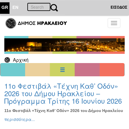
GR
EN
ΕΙΣΟΔΟΣ
23
Απρίλιος
Toggle
2024
navigati
Κυρ
Δευ
Τρι
Τετ
Πεμ
Παρ
Σαβ
1
2
3
4
5
6
7
8
9
10
11
12
13
Αρχική
14
15
16
17
18
19
20
21
22
23
24
25
26
27
28
29
30
<<
σήμερα
>>
11ο Φεστιβάλ «Τέχνη Καθ’ Οδόν»
2026 του Δήμου Ηρακλείου –
ΗΜΕΡΟΛΟΓΙΟ
ΕΚΔΗΛΩΣΕΩΝ
Πρόγραμμα Τρίτης 16 Ιουνίου 2026
Χριστούγεννα
-
11ο Φεστιβάλ «Τέχνη Καθ’ Οδόν» 2026 του Δήμου Ηρακλείου
Πρωτοχρονιά
περισσότερα...
Βιβλίο