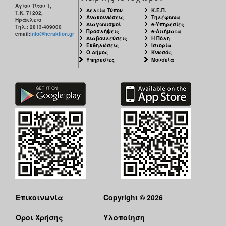
Αγίου Τίτου 1,
Δελτία Τύπου
Κ.Ε.Π.
Τ.Κ. 71202,
Ανακοινώσεις
Τηλέφωνα
Ηράκλειο
Διαγωνισμοί
e-Υπηρεσίες
Τηλ.: 2813-409000
Προσλήψεις
e-Αιτήματα
email:
info@heraklion.gr
Διαβουλεύσεις
Η Πόλη
Εκδηλώσεις
Ιστορία
Ο Δήμος
Κνωσός
Υπηρεσίες
Μουσεία
Επικοινωνία
Copyright © 2026
Όροι Χρήσης
Υλοποίηση