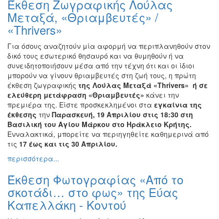
Έκθεση Ζωγραφικής Λούλας
Ζωγραφική
Μεταξά, «Θριαμβευτές» /
Φωτογραφία
«Thrivers»
Τραγούδι
Για όσους αναζητούν μία αφορμή να περιπλανηθούν στον
Μουσική
δικό τους εσωτερικό θησαυρό και να θυμηθούν ή να
συνειδητοποιήσουν μέσα από την τέχνη ότι και οι ίδιοι
Κινηματογράφος
μπορούν να γίνουν θριαμβευτές στη ζωή τους, η πρώτη
Χορός
έκθεση ζωγραφικής
της Λούλας Μεταξά
«Thrivers» ή σε
ελεύθερη μετάφραση «Θριαμβευτές»
κάνει την
Θέατρο
πρεμιέρα της. Είστε προσκεκλημένοι στα
εγκαίνια της
Παζάρι
έκθεσης
την
Παρασκευή, 19 Απριλίου στις 18:30 στη
Ειδών
Βασιλική του Αγίου Μάρκου στο Ηράκλειο Κρήτης.
Ενναλακτικά,
μπορείτε να περιηγηθείτε καθημερινά από
Συνέδρια
τις
17 έως και τις 30 Απριλίου.
Ημερίδες
περισσότερα...
-
Διημερίδες
Έκθεση Φωτογραφίας «Από το
Σεμινάρια-
σκοτάδι… στο φως» της Εύας
Διαλέξεις-
Καπελλάκη - Κοντού
Ομιλίες
Διάφορες