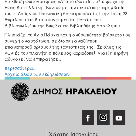
Η έκθεση φωτογραφίας «Από το σκοτάδι …στο φως» της
Εκθέσεις
Εύας Καπελλάκη - Κοντού με την εικαστική παρέμβαση
του π. Αρσενίου Προκοπάκη θα παρουσιαστεί την Τρίτη 23
Εκδηλώσεις
Απριλίου στις 6 το απόγευμα στο Πατάρι του
για
Βιβλιοπωλείου της Βικελαίας Βιβλιοθήκης Ηρακλείου.
Παιδιά
Πλησιάζει το Άγιο Πάσχα και η ανθρωπότητα βρίσκεται σε
Άλλες
συνεχή αναστάτωση, σε διαρκή αναζήτηση
Εκδηλώσεις
επαναπροσδιορισμού της ταυτότητάς της. Σε όλες τις
γωνιές του πλανήτη ο πόλεμος καραδοκεί, γιατί η ειρήνη
αδυνατεί να επικρατήσει.
περισσότερα...
Ο
Αρχείο όλων των εκδηλώσεων
ΤΟΠΟΣ
ΜΑΣ
Ο
ΔΗΜΟΣ
ΠΟΛΙΤΙΣΜΟΣ
ΑΝΘΕΚΤΙΚΗ
ΠΟΛΗ
Χάρτης Ιστοχώρου