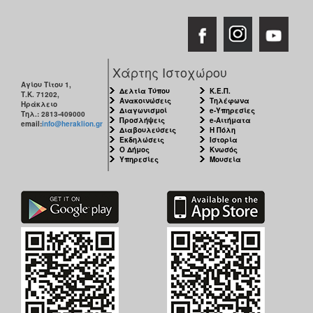
Χάρτης Ιστοχώρου
Αγίου Τίτου 1,
Δελτία Τύπου
Κ.Ε.Π.
Τ.Κ. 71202,
Ανακοινώσεις
Τηλέφωνα
Ηράκλειο
Διαγωνισμοί
e-Υπηρεσίες
Τηλ.: 2813-409000
Προσλήψεις
e-Αιτήματα
email:
info@heraklion.gr
Διαβουλεύσεις
Η Πόλη
Εκδηλώσεις
Ιστορία
Ο Δήμος
Κνωσός
Υπηρεσίες
Μουσεία