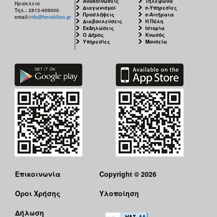
Ανακοινώσεις
Τηλέφωνα
Ηράκλειο
Διαγωνισμοί
e-Υπηρεσίες
Τηλ.: 2813-409000
Προσλήψεις
e-Αιτήματα
email:
info@heraklion.gr
Διαβουλεύσεις
Η Πόλη
Εκδηλώσεις
Ιστορία
Ο Δήμος
Κνωσός
Υπηρεσίες
Μουσεία
Επικοινωνία
Copyright © 2026
Όροι Χρήσης
Υλοποίηση
Δήλωση