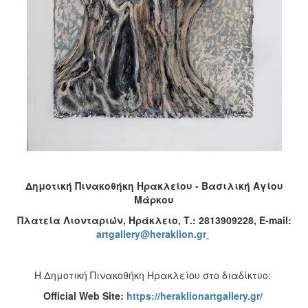
Δημοτική Πινακοθήκη Ηρακλείου - Βασιλική Αγίου
Μάρκου
Πλατεία Λιονταριών, Ηράκλειο, Τ.: 2813909228,
E
-
mail
:
artgallery
@
heraklion
.
gr
Η Δημοτική Πινακοθήκη Ηρακλείου στο διαδίκτυο:
Official W
eb
Site
:
https
://
heraklionartgallery
.
gr
/