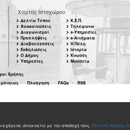
Χάρτης Ιστοχώρου
Δελτία Τύπου
Κ.Ε.Π.
Ανακοινώσεις
Τηλέφωνα
Διαγωνισμοί
e-Υπηρεσίες
Προσλήψεις
e-Αιτήματα
Διαβουλεύσεις
Η Πόλη
Εκδηλώσεις
Ιστορία
Ο Δήμος
Κνωσός
Υπηρεσίες
Μουσεία
ροι Χρήσης
ιμότητας
Πλοήγηση
FAQs
RSS
περιεχόμενο, συναινείτε με την αποδοχή τους.
Πολιτική Χρήσης C