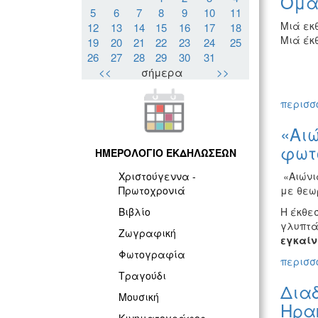
Ομαδ
5
6
7
8
9
10
11
Μιά εκ
12
13
14
15
16
17
18
Μιά έκθ
19
20
21
22
23
24
25
26
27
28
29
30
31
<<
σήμερα
>>
περισσό
«Αιώ
φωτ
ΗΜΕΡΟΛΟΓΙΟ ΕΚΔΗΛΩΣΕΩΝ
«Αιώνια
Χριστούγεννα -
με θεω
Πρωτοχρονιά
Η έκθε
Βιβλίο
γλυπτά
Ζωγραφική
εγκαίνι
Φωτογραφία
περισσό
Τραγούδι
Διαδ
Μουσική
Ηρα