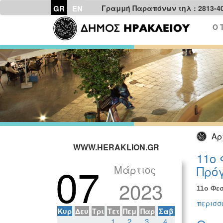
GR
EN
Γραμμή Παραπόνων τηλ : 2813-4
Ο 
Αρ
WWW.HERAKLION.GR
11ο 
07
Μάρτιος
Πρόγ
2023
11ο Φεσ
περισσό
Κυρ
Δευ
Τρι
Τετ
Πεμ
Παρ
Σαβ
1
2
3
4