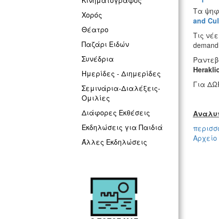
Κινηματογράφος
Τα ψηφ
Χορός
and
Cul
Θέατρο
Τις νέ
Παζάρι Ειδών
demand
Συνέδρια
Ραντεβ
Herakli
Ημερίδες - Διημερίδες
Για ΔΩΡ
Σεμινάρια-Διαλέξεις-
Ομιλίες
Διάφορες Εκθέσεις
Αναλυτ
Εκδηλώσεις για Παιδιά
περισσό
Αρχείο
Άλλες Εκδηλώσεις