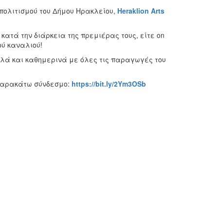
πολιτισμού του Δήμου Ηρακλείου,
Heraklion
Arts
ατά την διάρκεια της πρεμιέρας τους, είτε on
κού καναλιού!
αλλά και καθημερινά με όλες τις παραγωγές του
 παρακάτω σύνδεσμο:
https
://
bit
.
ly
/2
Ym
3
OSb