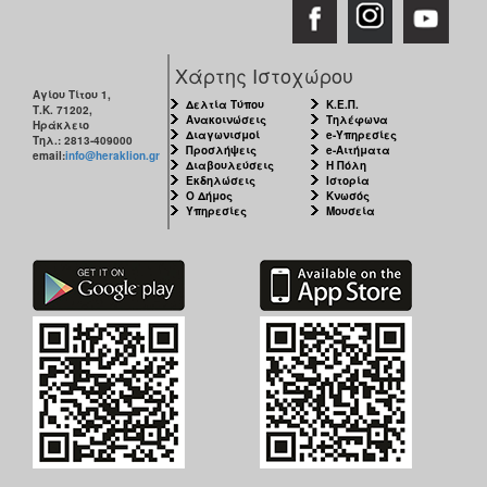
Χάρτης Ιστοχώρου
Αγίου Τίτου 1,
Δελτία Τύπου
Κ.Ε.Π.
Τ.Κ. 71202,
Ανακοινώσεις
Τηλέφωνα
Ηράκλειο
Διαγωνισμοί
e-Υπηρεσίες
Τηλ.: 2813-409000
Προσλήψεις
e-Αιτήματα
email:
info@heraklion.gr
Διαβουλεύσεις
Η Πόλη
Εκδηλώσεις
Ιστορία
Ο Δήμος
Κνωσός
Υπηρεσίες
Μουσεία