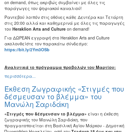
on demand, όπως ακριβώς συμβαίνει με όλες τις
Εκθέσεις
παράγωγες του ψηφιακού καναλιού!
Εκδηλώσεις
Ραντεβού λοιπόν στις οθόνες κάθε Δευτέρα και Τετάρτη
για
στις 20:00 αλλά και καθημερινά με όλες τις παραγωγές
Παιδιά
του
Heraklion
Arts
and
Culture
on demand!
Άλλες
Για ΔΩΡΕΑΝ εγγραφή στο Heraklion Arts and Culture
Εκδηλώσεις
ακολουθείστε τον παρακάτω σύνδεσμο:
https
://
bit
.
ly
/2
Ym
3
OSb
Αναλυτικά το πρόγραμμα προβολών του Μαρτίου:
Ο
ΤΟΠΟΣ
περισσότερα...
ΜΑΣ
Έκθεση Ζωγραφικής «Στιγμές που
Ο
δέσμευσαν το βλέμμα» του
ΔΗΜΟΣ
Μανώλη Σαριδάκη
ΠΟΛΙΤΙΣΜΟΣ
«Στιγμές που δέσμευσαν το βλέμμα»
είναι η έκθεση
ζωγραφικής του Μανώλη Σαριδάκη, που
ΑΝΘΕΚΤΙΚΗ
πραγματοποιείται στη Βασιλική Αγίου Μάρκου - Δημοτική
ΠΟΛΗ
Πινακοθήκη Ηρακλείου, από την
Τετάρτη 15 έως και την