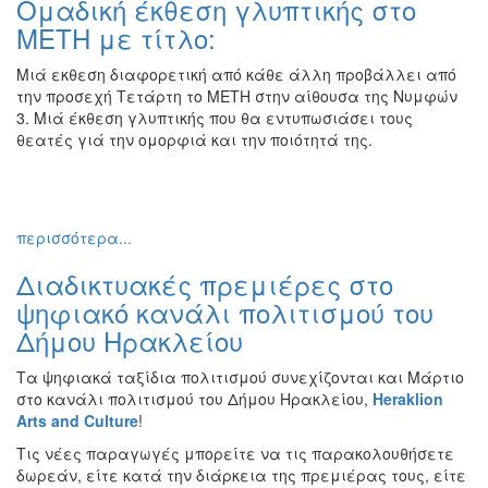
Ομαδική έκθεση γλυπτικής στο
Ζωγραφική
ΜΕΤΗ με τίτλο:
Φωτογραφία
Μιά εκθεση διαφορετική από κάθε άλλη προβάλλει από
Τραγούδι
την προσεχή Τετάρτη το ΜΕΤΗ στην αίθουσα της Νυμφών
Μουσική
3. Μιά έκθεση γλυπτικής που θα εντυπωσιάσει τους
θεατές γιά την ομορφιά και την ποιότητά της.
Κινηματογράφος
Χορός
Θέατρο
περισσότερα...
Παζάρι
Ειδών
Διαδικτυακές πρεμιέρες στο
Συνέδρια
ψηφιακό κανάλι πολιτισμού του
Δήμου Ηρακλείου
Ημερίδες
-
Τα ψηφιακά ταξίδια πολιτισμού συνεχίζονται και Μάρτιο
Διημερίδες
στο κανάλι πολιτισμού του Δήμου Ηρακλείου,
Heraklion
Σεμινάρια-
Arts
and
Culture
!
Διαλέξεις-
Τις νέες παραγωγές μπορείτε να τις παρακολουθήσετε
Ομιλίες
δωρεάν, είτε κατά την διάρκεια της πρεμιέρας τους, είτε
Διάφορες