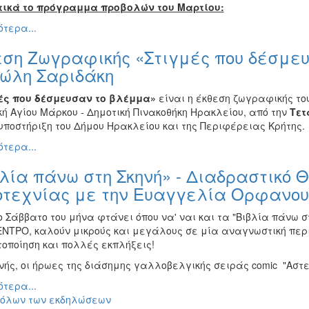
ικά το πρόγραμμα προβολών του Μαρτίου:
τερα...
εση Ζωγραφικής «Στιγμές που δέσμευ
ώλη Σαριδάκη
ές που δέσμευσαν το βλέμμα»
είναι η έκθεση ζωγραφικής το
ή Αγίου Μάρκου - Δημοτική Πινακοθήκη Ηρακλείου, από την
Τετ
υποστήριξη του Δήμου Ηρακλείου και της Περιφέρειας Κρήτης.
τερα...
λία πάνω στη Σκηνή» - Διαδραστικό 
οτεχνίας με την Ευαγγελία Ορφανου
ο Σάββατο του μήνα φτάνει όπου να' ναι και τα "Βιβλία πάνω στ
ΝΤΡΟ, καλούν μικρούς και μεγάλους σε μία αναγνωστική περι
οποίηση και πολλές εκπλήξεις!
νής, οι ήρωες της διάσημης γαλλοβελγικής σειράς comic "Αστερ
τερα...
 όλων των εκδηλώσεων