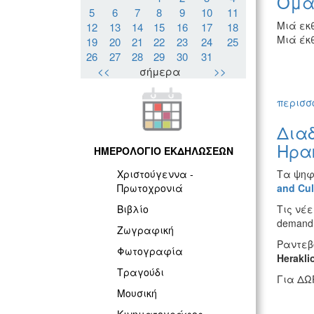
Ομαδ
5
6
7
8
9
10
11
Μιά εκ
12
13
14
15
16
17
18
Μιά έκθ
19
20
21
22
23
24
25
26
27
28
29
30
31
<<
σήμερα
>>
περισσό
Διαδ
Ηρα
ΗΜΕΡΟΛΟΓΙΟ ΕΚΔΗΛΩΣΕΩΝ
Τα ψηφ
Χριστούγεννα -
and
Cul
Πρωτοχρονιά
Τις νέ
Βιβλίο
demand
Ζωγραφική
Ραντεβ
Φωτογραφία
Herakli
Τραγούδι
Για ΔΩΡ
Μουσική