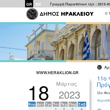
GR
EN
Γραμμή Παραπόνων τηλ : 2813-4
Ο 
Αρ
WWW.HERAKLION.GR
11ο 
18
Μάρτιος
Πρόγ
2023
11ο Φεσ
περισσό
Κυρ
Δευ
Τρι
Τετ
Πεμ
Παρ
Σαβ
1
2
3
4