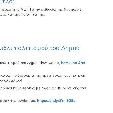
ίτλο:
Τετάρτη το ΜΕΤΗ στην αίθουσα της Νυμφών 3.
ιά και την ποιότητά της.
άλι πολιτισμού του Δήμου
πολιτισμού του Δήμου Ηρακλείου,
Heraklion
Arts
ατά την διάρκεια της πρεμιέρας τους, είτε on
κού καναλιού!
αλλά και καθημερινά με όλες τις παραγωγές του
 παρακάτω σύνδεσμο:
https
://
bit
.
ly
/2
Ym
3
OSb