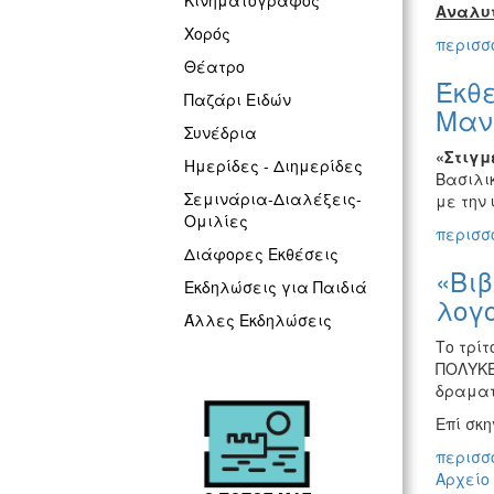
Κινηματογράφος
Αναλυτ
Χορός
περισσό
Θέατρο
Έκθ
Παζάρι Ειδών
Μαν
Συνέδρια
«Στιγμ
Ημερίδες - Διημερίδες
Βασιλικ
Σεμινάρια-Διαλέξεις-
με την 
Ομιλίες
περισσό
Διάφορες Εκθέσεις
«Βιβ
Εκδηλώσεις για Παιδιά
λογ
Άλλες Εκδηλώσεις
Το τρίτ
ΠΟΛΥΚΕ
δραματ
Επί σκη
περισσό
Αρχείο