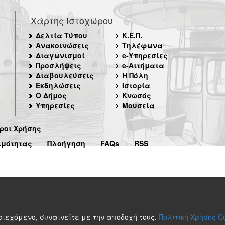
Χάρτης Ιστοχώρου
Δελτία Τύπου
Κ.Ε.Π.
Ανακοινώσεις
Τηλέφωνα
Διαγωνισμοί
e-Υπηρεσίες
Προσλήψεις
e-Αιτήματα
Διαβουλεύσεις
Η Πόλη
Εκδηλώσεις
Ιστορία
Ο Δήμος
Κνωσός
Υπηρεσίες
Μουσεία
ροι Χρήσης
ιμότητας
Πλοήγηση
FAQs
RSS
περιεχόμενο, συναινείτε με την αποδοχή τους.
Πολιτική Χρήσης C