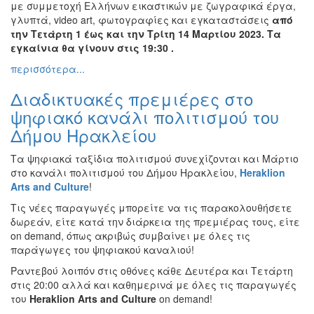
με συμμετοχή Ελλήνων εικαστικών με ζωγραφικά έργα,
Εκθέσεις
γλυπτά, video art, φωτογραφίες και εγκαταστάσεις
από
την Τετάρτη 1 έως και την Τρίτη 14 Μαρτίου 2023. Τα
Εκδηλώσεις
εγκαίνια θα γίνουν στις 19:30 .
για
Παιδιά
περισσότερα...
Άλλες
Διαδικτυακές πρεμιέρες στο
Εκδηλώσεις
ψηφιακό κανάλι πολιτισμού του
Δήμου Ηρακλείου
Τα ψηφιακά ταξίδια πολιτισμού συνεχίζονται και Μάρτιο
Ο
στο κανάλι πολιτισμού του Δήμου Ηρακλείου,
Heraklion
ΤΟΠΟΣ
Arts
and
Culture
!
ΜΑΣ
Τις νέες παραγωγές μπορείτε να τις παρακολουθήσετε
Ο
δωρεάν, είτε κατά την διάρκεια της πρεμιέρας τους, είτε
ΔΗΜΟΣ
on demand, όπως ακριβώς συμβαίνει με όλες τις
παράγωγες του ψηφιακού καναλιού!
ΠΟΛΙΤΙΣΜΟΣ
Ραντεβού λοιπόν στις οθόνες κάθε Δευτέρα και Τετάρτη
στις 20:00 αλλά και καθημερινά με όλες τις παραγωγές
ΑΝΘΕΚΤΙΚΗ
του
Heraklion
Arts
and
Culture
on demand!
ΠΟΛΗ