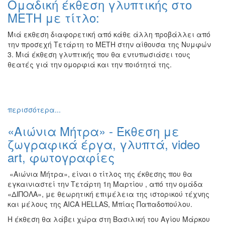
Ομαδική έκθεση γλυπτικής στο
Ζωγραφική
ΜΕΤΗ με τίτλο:
Φωτογραφία
Μιά εκθεση διαφορετική από κάθε άλλη προβάλλει από
Τραγούδι
την προσεχή Τετάρτη το ΜΕΤΗ στην αίθουσα της Νυμφών
Μουσική
3. Μιά έκθεση γλυπτικής που θα εντυπωσιάσει τους
θεατές γιά την ομορφιά και την ποιότητά της.
Κινηματογράφος
Χορός
Θέατρο
περισσότερα...
Παζάρι
Ειδών
«Αιώνια Μήτρα» - Έκθεση με
Συνέδρια
ζωγραφικά έργα, γλυπτά, video
art, φωτογραφίες
Ημερίδες
-
«Αιώνια Μήτρα», είναι ο τίτλος της έκθεσης που θα
Διημερίδες
εγκαινιαστεί την Τετάρτη 1η Μαρτίου , από την ομάδα
Σεμινάρια-
«ΔΙΠΟΛΑ», με θεωρητική επιμέλεια της ιστορικού τέχνης
Διαλέξεις-
και μέλους της AICA HELLAS, Μπίας Παπαδοπούλου.
Ομιλίες
Η έκθεση θα λάβει χώρα στη Βασιλική του Αγίου Μάρκου
Διάφορες