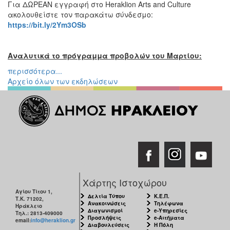
Για ΔΩΡΕΑΝ εγγραφή στο Heraklion Arts and Culture
ακολουθείστε τον παρακάτω σύνδεσμο:
https
://
bit
.
ly
/2
Ym
3
OSb
Αναλυτικά το πρόγραμμα προβολών του Μαρτίου:
περισσότερα...
Αρχείο όλων των εκδηλώσεων
Χάρτης Ιστοχώρου
Αγίου Τίτου 1,
Δελτία Τύπου
Κ.Ε.Π.
Τ.Κ. 71202,
Ανακοινώσεις
Τηλέφωνα
Ηράκλειο
Διαγωνισμοί
e-Υπηρεσίες
Τηλ.: 2813-409000
Προσλήψεις
e-Αιτήματα
email:
info@heraklion.gr
Διαβουλεύσεις
Η Πόλη