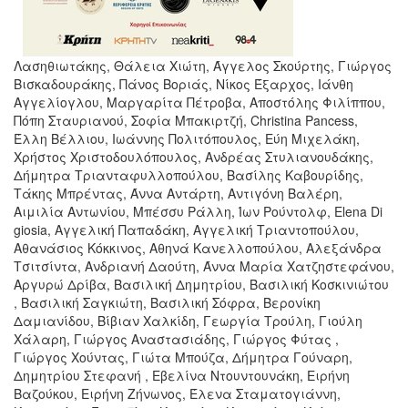
Λασηθιωτάκης, Θάλεια Χιώτη, Άγγελος Σκούρτης, Γιώργος
Βισκαδουράκης, Πάνος Βοριάς, Νίκος Έξαρχος, Ιάνθη
Αγγελίογλου, Μαργαρίτα Πέτροβα, Αποστόλης Φιλίππου,
Πόπη Σταυριανού, Σοφία Μπακιρτζή, Christina Pancess,
Έλλη Βέλλιου, Ιωάννης Πολιτόπουλος, Εύη Μιχελάκη,
Χρήστος Χριστοδουλόπουλος, Ανδρέας Στυλιανουδάκης,
Δήμητρα Τριανταφυλλοπούλου, Βασίλης Καβουρίδης,
Τάκης Μπρέντας, Άννα Αντάρτη, Αντιγόνη Βαλέρη,
Αιμιλία Αντωνίου, Μπέσσυ Ράλλη, Ίων Ρούντολφ, Elena Di
giosia, Αγγελική Παπαδάκη, Αγγελική Τριαντοπούλου,
Αθανάσιος Κόκκινος, Αθηνά Κανελλοπούλου, Αλεξάνδρα
Τσιτσίντα, Ανδριανή Δαούτη, Άννα Μαρία Χατζηστεφάνου,
Αργυρώ Δρίβα, Βασιλική Δημητρίου, Βασιλική Κοσκινιώτου
, Βασιλική Σαγκιώτη, Βασιλική Σόφρα, Βερονίκη
Δαμιανίδου, Βίβιαν Χαλκίδη, Γεωργία Τρούλη, Γιούλη
Χάλαρη, Γιώργος Αναστασιάδης, Γιώργος Φύτας ,
Γιώργος Χούντας, Γιώτα Μπούζα, Δήμητρα Γούναρη,
Δημητρίου Στεφανή , Εβελίνα Ντουντουνάκη, Ειρήνη
Βαζούκου, Ειρήνη Ζήνωνος, Έλενα Σταματογιάννη,