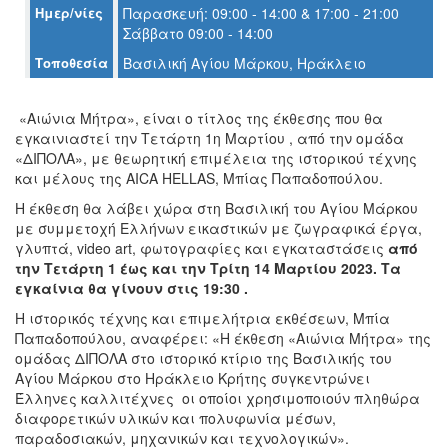
Ημερ/νίες
Παρασκευή: 09:00 - 14:00 & 17:00 - 21:00
Σάββατο 09:00 - 14:00
Ο
Τοποθεσία
Βασιλική Αγίου Μάρκου, Ηράκλειο
ΤΟΠΟΣ
ΜΑΣ
«Αιώνια Μήτρα», είναι ο τίτλος της έκθεσης που θα
Ο
εγκαινιαστεί την Τετάρτη 1η Μαρτίου , από την ομάδα
ΔΗΜΟΣ
«ΔΙΠΟΛΑ», με θεωρητική επιμέλεια της ιστορικού τέχνης
και μέλους της AICA HELLAS, Μπίας Παπαδοπούλου.
ΠΟΛΙΤΙΣΜΟΣ
Η έκθεση θα λάβει χώρα στη Βασιλική του Αγίου Μάρκου
με συμμετοχή Ελλήνων εικαστικών με ζωγραφικά έργα,
ΑΝΘΕΚΤΙΚΗ
γλυπτά, video art, φωτογραφίες και εγκαταστάσεις
από
ΠΟΛΗ
την Τετάρτη 1 έως και την Τρίτη 14 Μαρτίου 2023. Τα
εγκαίνια θα γίνουν στις 19:30 .
Η ιστορικός τέχνης και επιμελήτρια εκθέσεων, Μπία
Παπαδοπούλου, αναφέρει: «Η έκθεση «Αιώνια Μήτρα» της
ομάδας ΔΙΠΟΛΑ στο ιστορικό κτίριο της Βασιλικής του
Αγίου Μάρκου στο Ηράκλειο Κρήτης συγκεντρώνει
Έλληνες καλλιτέχνες οι οποίοι χρησιμοποιούν πληθώρα
διαφορετικών υλικών και πολυφωνία μέσων,
παραδοσιακών, μηχανικών και τεχνολογικών».