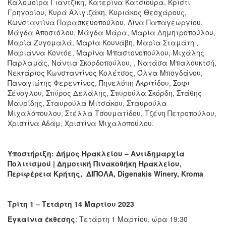
Καλομοίρα Γιαντζίκη, Κατερίνα Κατσιούρα, Κρίστι
Γρηγορίου, Κυρά Αλιγιζάκη, Κυριάκος Θεoχάρους,
Κωνσταντίνα Παρασκευοπούλου, Λίνα Παπαγεωργίου,
Μάγδα Αποστόλου, Μάγδα Μάρα, Μαρία Δημητροπούλου,
Μαρία Ζυγομαλά, Μαρία Κουνάβη, Μαρία Σταμάτη ,
Μαριάννα Κοντόε, Μαρίνα Μπαστονοπούλου, Μιχάλης
Παρλαμάς, Νάντια Σκορδοπούλου, , Νατάσα Μπαλουκτσή,
Νεκτάριος Κωνσταντίνος Κολέτσος, Όλγα Μπογδάνου,
Παναγιώτης Φερεντίνος, Πηνελόπη Ακριτίδου, Σοφι
Σένογλου, Σπύρος Δελάλης, Σπυρούλα Σκόρδη, Στάθης
Μαυρίδης, Σταυρούλα Μιτσάκου, Σταυρούλα
Μιχαλόπουλου, Στέλλα Τσουματίδου, Τζένη Πετροπούλου,
Χριστίνα Αδάμ, Χριστίνα Μιχαλοπούλου.
Υποστήριξη: Δήμος Ηρακλείου – Αντιδημαρχία
Πολιτισμού | Δημοτική Πινακοθήκη Ηρακλείου,
Περιφέρεια Κρήτης, ΔΙΠΟΛΑ,
Digenakis
Winery
,
Kroma
Τρίτη 1 – Τετάρτη 14 Μαρτίου 2023
Εγκαίνια έκθεσης
: Τετάρτη 1 Μαρτίου, ώρα 19:30