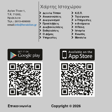
Χάρτης Ιστοχώρου
Αγίου Τίτου 1,
Δελτία Τύπου
Κ.Ε.Π.
Τ.Κ. 71202,
Ανακοινώσεις
Τηλέφωνα
Ηράκλειο
Διαγωνισμοί
e-Υπηρεσίες
Τηλ.: 2813-409000
Προσλήψεις
e-Αιτήματα
email:
info@heraklion.gr
Διαβουλεύσεις
Η Πόλη
Εκδηλώσεις
Ιστορία
Ο Δήμος
Κνωσός
Υπηρεσίες
Μουσεία
Επικοινωνία
Copyright © 2026