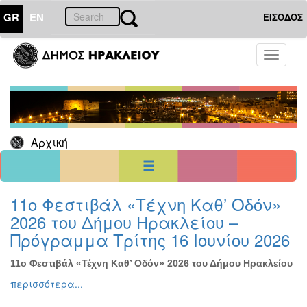
GR
EN
ΕΙΣΟΔΟΣ
14
Μάρτιος
Toggle
2023
navigati
Κυρ
Δευ
Τρι
Τετ
Πεμ
Παρ
Σαβ
1
2
3
4
5
6
7
8
9
10
11
Αρχική
12
13
14
15
16
17
18
19
20
21
22
23
24
25
26
27
28
29
30
31
<<
σήμερα
>>
11ο Φεστιβάλ «Τέχνη Καθ’ Οδόν»
2026 του Δήμου Ηρακλείου –
ΗΜΕΡΟΛΟΓΙΟ
ΕΚΔΗΛΩΣΕΩΝ
Πρόγραμμα Τρίτης 16 Ιουνίου 2026
Χριστούγεννα
-
11ο Φεστιβάλ «Τέχνη Καθ’ Οδόν» 2026 του Δήμου Ηρακλείου
Πρωτοχρονιά
περισσότερα...
Βιβλίο