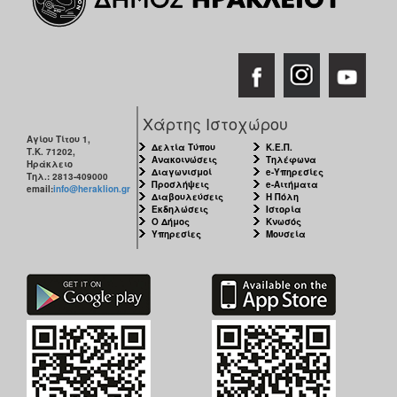
Χάρτης Ιστοχώρου
Αγίου Τίτου 1,
Δελτία Τύπου
Κ.Ε.Π.
Τ.Κ. 71202,
Ανακοινώσεις
Τηλέφωνα
Ηράκλειο
Διαγωνισμοί
e-Υπηρεσίες
Τηλ.: 2813-409000
Προσλήψεις
e-Αιτήματα
email:
info@heraklion.gr
Διαβουλεύσεις
Η Πόλη
Εκδηλώσεις
Ιστορία
Ο Δήμος
Κνωσός
Υπηρεσίες
Μουσεία