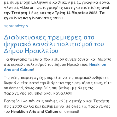
με συμμετοχή Ελλήνων εικαστικών με ζωγραφικά έργα,
Εκθέσεις
γλυπτά, video art, φωτογραφίες και εγκαταστάσεις
από
την Τετάρτη 1 έως και την Τρίτη 14 Μαρτίου 2023. Τα
Εκδηλώσεις
εγκαίνια θα γίνουν στις 19:30 .
για
Παιδιά
περισσότερα...
Άλλες
Διαδικτυακές πρεμιέρες στο
Εκδηλώσεις
ψηφιακό κανάλι πολιτισμού του
Δήμου Ηρακλείου
Τα ψηφιακά ταξίδια πολιτισμού συνεχίζονται και Μάρτιο
Ο
στο κανάλι πολιτισμού του Δήμου Ηρακλείου,
Heraklion
ΤΟΠΟΣ
Arts
and
Culture
!
ΜΑΣ
Τις νέες παραγωγές μπορείτε να τις παρακολουθήσετε
Ο
δωρεάν, είτε κατά την διάρκεια της πρεμιέρας τους, είτε
ΔΗΜΟΣ
on demand, όπως ακριβώς συμβαίνει με όλες τις
παράγωγες του ψηφιακού καναλιού!
ΠΟΛΙΤΙΣΜΟΣ
Ραντεβού λοιπόν στις οθόνες κάθε Δευτέρα και Τετάρτη
στις 20:00 αλλά και καθημερινά με όλες τις παραγωγές
ΑΝΘΕΚΤΙΚΗ
του
Heraklion
Arts
and
Culture
on demand!
ΠΟΛΗ