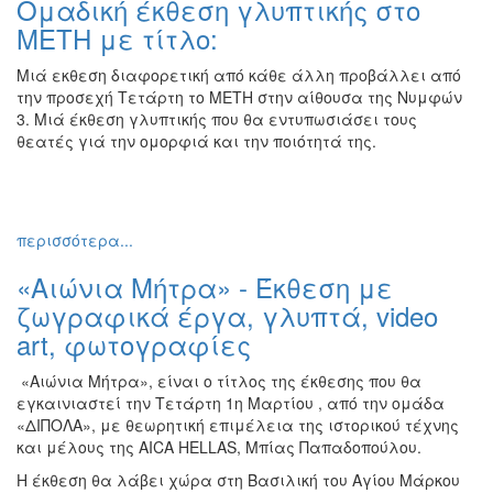
Ομαδική έκθεση γλυπτικής στο
Ζωγραφική
ΜΕΤΗ με τίτλο:
Φωτογραφία
Μιά εκθεση διαφορετική από κάθε άλλη προβάλλει από
Τραγούδι
την προσεχή Τετάρτη το ΜΕΤΗ στην αίθουσα της Νυμφών
Μουσική
3. Μιά έκθεση γλυπτικής που θα εντυπωσιάσει τους
θεατές γιά την ομορφιά και την ποιότητά της.
Κινηματογράφος
Χορός
Θέατρο
περισσότερα...
Παζάρι
Ειδών
«Αιώνια Μήτρα» - Έκθεση με
Συνέδρια
ζωγραφικά έργα, γλυπτά, video
art, φωτογραφίες
Ημερίδες
-
«Αιώνια Μήτρα», είναι ο τίτλος της έκθεσης που θα
Διημερίδες
εγκαινιαστεί την Τετάρτη 1η Μαρτίου , από την ομάδα
Σεμινάρια-
«ΔΙΠΟΛΑ», με θεωρητική επιμέλεια της ιστορικού τέχνης
Διαλέξεις-
και μέλους της AICA HELLAS, Μπίας Παπαδοπούλου.
Ομιλίες
Η έκθεση θα λάβει χώρα στη Βασιλική του Αγίου Μάρκου
Διάφορες