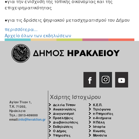
●για την ενίσχυση της τοπικής οικονομίας και της
επιχειρηματικότητας
●για τις δράσεις ψηφιακού μετασχηματισμού του Δήμου
περισσότερα...
Αρχείο όλων των εκδηλώσεων
Χάρτης Ιστοχώρου
Αγίου Τίτου 1,
Δελτία Τύπου
Κ.Ε.Π.
Τ.Κ. 71202,
Ανακοινώσεις
Τηλέφωνα
Ηράκλειο
Διαγωνισμοί
e-Υπηρεσίες
Τηλ.: 2813-409000
Προσλήψεις
e-Αιτήματα
email:
info@heraklion.gr
Διαβουλεύσεις
Η Πόλη
Εκδηλώσεις
Ιστορία
Ο Δήμος
Κνωσός
Υπηρεσίες
Μουσεία