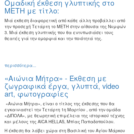
Ομαδική έκθεση γλυπτικής στο
Ζωγραφική
ΜΕΤΗ με τίτλο:
Φωτογραφία
Μιά εκθεση διαφορετική από κάθε άλλη προβάλλει από
Τραγούδι
την προσεχή Τετάρτη το ΜΕΤΗ στην αίθουσα της Νυμφών
Μουσική
3. Μιά έκθεση γλυπτικής που θα εντυπωσιάσει τους
θεατές γιά την ομορφιά και την ποιότητά της.
Κινηματογράφος
Χορός
Θέατρο
περισσότερα...
Παζάρι
Ειδών
«Αιώνια Μήτρα» - Έκθεση με
Συνέδρια
ζωγραφικά έργα, γλυπτά, video
art, φωτογραφίες
Ημερίδες
-
«Αιώνια Μήτρα», είναι ο τίτλος της έκθεσης που θα
Διημερίδες
εγκαινιαστεί την Τετάρτη 1η Μαρτίου , από την ομάδα
Σεμινάρια-
«ΔΙΠΟΛΑ», με θεωρητική επιμέλεια της ιστορικού τέχνης
Διαλέξεις-
και μέλους της AICA HELLAS, Μπίας Παπαδοπούλου.
Ομιλίες
Η έκθεση θα λάβει χώρα στη Βασιλική του Αγίου Μάρκου
Διάφορες