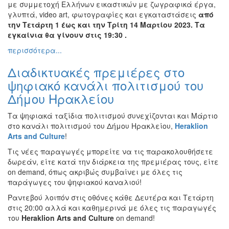
με συμμετοχή Ελλήνων εικαστικών με ζωγραφικά έργα,
Εκθέσεις
γλυπτά, video art, φωτογραφίες και εγκαταστάσεις
από
την Τετάρτη 1 έως και την Τρίτη 14 Μαρτίου 2023. Τα
Εκδηλώσεις
εγκαίνια θα γίνουν στις 19:30 .
για
Παιδιά
περισσότερα...
Άλλες
Διαδικτυακές πρεμιέρες στο
Εκδηλώσεις
ψηφιακό κανάλι πολιτισμού του
Δήμου Ηρακλείου
Τα ψηφιακά ταξίδια πολιτισμού συνεχίζονται και Μάρτιο
Ο
στο κανάλι πολιτισμού του Δήμου Ηρακλείου,
Heraklion
ΤΟΠΟΣ
Arts
and
Culture
!
ΜΑΣ
Τις νέες παραγωγές μπορείτε να τις παρακολουθήσετε
Ο
δωρεάν, είτε κατά την διάρκεια της πρεμιέρας τους, είτε
ΔΗΜΟΣ
on demand, όπως ακριβώς συμβαίνει με όλες τις
παράγωγες του ψηφιακού καναλιού!
ΠΟΛΙΤΙΣΜΟΣ
Ραντεβού λοιπόν στις οθόνες κάθε Δευτέρα και Τετάρτη
στις 20:00 αλλά και καθημερινά με όλες τις παραγωγές
ΑΝΘΕΚΤΙΚΗ
του
Heraklion
Arts
and
Culture
on demand!
ΠΟΛΗ