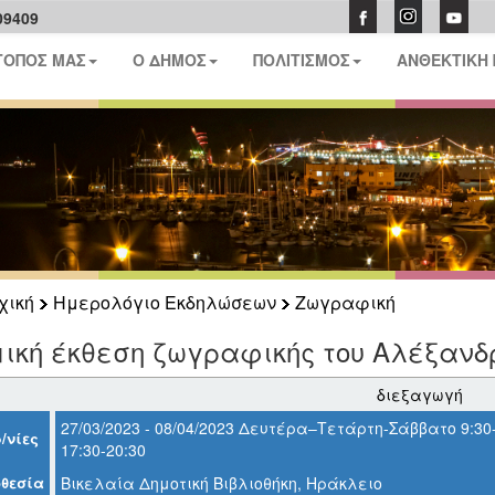
09409
ΤΟΠΟΣ ΜΑΣ
Ο ΔΗΜΟΣ
ΠΟΛΙΤΙΣΜΟΣ
ΑΝΘΕΚΤΙΚΗ
χική
Ημερολόγιο Εκδηλώσεων
Ζωγραφική
μική έκθεση ζωγραφικής του Αλέξανδ
διεξαγωγή
27/03/2023 - 08/04/2023 Δευτέρα–Τετάρτη-Σάββατο 9:30
/νίες
17:30-20:30
θεσία
Βικελαία Δημοτική Βιβλιοθήκη, Ηράκλειο