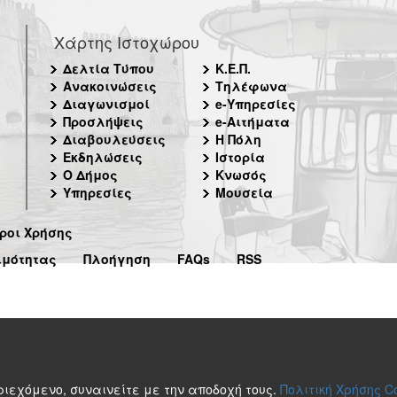
Χάρτης Ιστοχώρου
Δελτία Τύπου
Κ.Ε.Π.
Ανακοινώσεις
Τηλέφωνα
Διαγωνισμοί
e-Υπηρεσίες
Προσλήψεις
e-Αιτήματα
Διαβουλεύσεις
Η Πόλη
Εκδηλώσεις
Ιστορία
Ο Δήμος
Κνωσός
Υπηρεσίες
Μουσεία
ροι Χρήσης
ιμότητας
Πλοήγηση
FAQs
RSS
περιεχόμενο, συναινείτε με την αποδοχή τους.
Πολιτική Χρήσης C