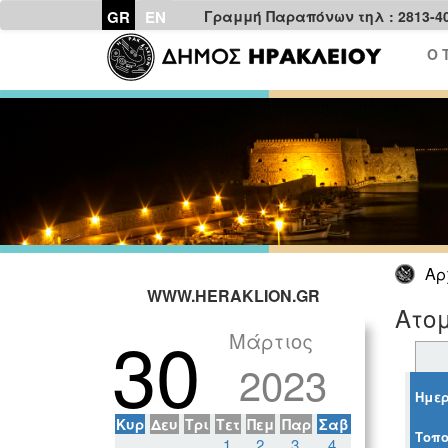
GR
EN
Γραμμή Παραπόνων τηλ : 2813-4
Ο 
Αρ
WWW.HERAKLION.GR
Ατο
30
Μάρτιος
2023
Ημερ
Κυρ
Δευ
Τρι
Τετ
Πεμ
Παρ
Σαβ
Τοπο
1
2
3
4