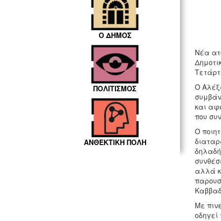
Ο ΔΗΜΟΣ
Νέα ατ
Δημοτι
Τετάρτη
Ο Αλέξ
ΠΟΛΙΤΙΣΜΟΣ
συμβάν
και αφε
που συ
Ο ποιητ
διαταρά
ΑΝΘΕΚΤΙΚΗ ΠΟΛΗ
δηλαδή
συνθέσ
αλλά κ
παρουσ
Καββαδί
Με πιν
οδηγεί