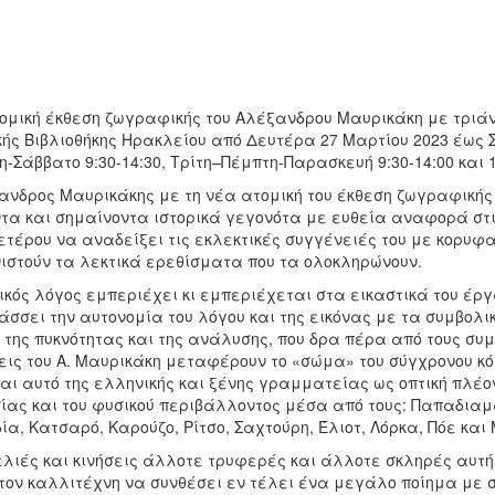
ομική έκθεση ζωγραφικής του Αλέξανδρου Μαυρικάκη με τριάν
κής Βιβλιοθήκης Ηρακλείου από Δευτέρα 27 Μαρτίου 2023 έως 
-Σάββατο 9:30-14:30, Τρίτη–Πέμπτη-Παρασκευή 9:30-14:00 και 
ανδρος Μαυρικάκης με τη νέα ατομική του έκθεση ζωγραφικής
τα και σημαίνοντα ιστορικά γεγονότα με ευθεία αναφορά στι
τέρου να αναδείξει τις εκλεκτικές συγγένειές του με κορυφα
νιστούν τα λεκτικά ερεθίσματα που τα ολοκληρώνουν.
ικός λόγος εμπεριέχει κι εμπεριέχεται στα εικαστικά του έρ
σσει την αυτονομία του λόγου και της εικόνας με τα συμβολικ
 της πυκνότητας και της ανάλυσης, που δρα πέρα από τους συ
εις του Α. Μαυρικάκη μεταφέρουν το «σώμα» του σύγχρονου κ
αι αυτό της ελληνικής και ξένης γραμματείας ως οπτική πλέο
ίας και του φυσικού περιβάλλοντος μέσα από τους: Παπαδιαμά
α, Κατσαρό, Καρούζο, Ρίτσο, Σαχτούρη, Έλιοτ, Λόρκα, Πόε και
ελιές και κινήσεις άλλοτε τρυφερές και άλλοτε σκληρές αυτή
 τον καλλιτέχνη να συνθέσει εν τέλει ένα μεγάλο ποίημα με σ