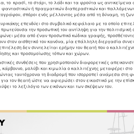
α, το κρασί, το στάρι, το λάδι και τα φρούτα ως αντικείμεν
 φανταστικών ή πραγματικών διαπεραστικών και παλλόμενων 
τογράφου, σπόροι ενός μέλλοντος μέσα από τη δύναμη, τη ζων
αυρικάκης επενδύει στο συμβολικό κεφάλαιο με το οποίο επιτε
 πρωτεύουσα την προσωπική του αντίληψη για την πολιτισμική σ
φώνει μέσα από έναν προσωπικό κώδικα γραφής, προσθέτοντα
ουν στον αισθητικό του κανόνα, μία επάλληλη διεργασία συνε
 επιτέλεση δεν συντελείται ερήμην του θεατή που ο καλλιτέχν
ίησης και προσομοίωσης τόπων και χώρων.
στικές συνθέσεις που χρησιμοποιούν διαφορετικές απεικονιστι
, κάρβουνο, μολύβι και κιμωλία ο καλλιτέχνης μεταφέρει στο
ώντας ταυτόχρονα τη διαδρομή που ισορροπεί ανάμεσα στη φ
 για τον θεατή ώστε να αφιερώσει στον εικαστικό με την επίσκ
ύψει το λεξιλόγιο των εικόνων και των σκέψεων του.