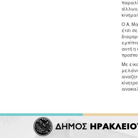
παραλί
άλλων,
κινημα
Ο Α. Μ
έτσι σε
διαμορ
εμπίπτ
αυτή η
προσπο
Με εικα
μελάνι
αναζητ
κίνητρο
ανακαλ