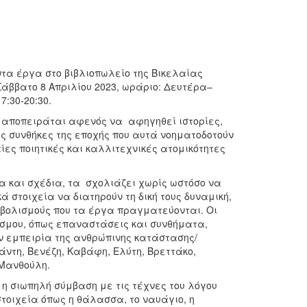
τα έργα στο βιβλιοπωλείο της Βικελαίας
Σάββατο 8 Απριλίου 2023, ωράριο: Δευτέρα–
17:30-20:30.
 αποπειράται αφενός να αφηγηθεί ιστορίες,
ς συνθήκες της εποχής που αυτά νοηματοδοτούν
ίες ποιητικές και καλλιτεχνικές ατομικότητες
γα και σχέδια, τα σχολιάζει χωρίς ωστόσο να
ά στοιχεία να διατηρούν τη δική τους δυναμική,
μβολισμούς που τα έργα πραγματεύονται. Οι
όσμου, όπως επαναστάσεις και συνθήματα,
ν εμπειρία της ανθρώπινης κατάστασης/
ντη, Βενέζη, Καβάφη, Ελύτη, Βρεττάκο,
 Μανθούλη.
 η σιωπηλή σύμβαση με τις τέχνες του λόγου
τοιχεία όπως η θάλασσα, το ναυάγιο, η