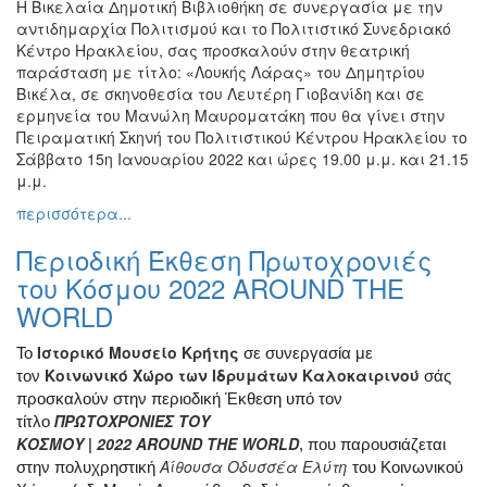
Η Βικελαία Δημοτική Βιβλιοθήκη σε συνεργασία με την
αντιδημαρχία Πολιτισμού και το Πολιτιστικό Συνεδριακό
Κέντρο Ηρακλείου, σας προσκαλούν στην θεατρική
παράσταση με τίτλο: «Λουκής Λάρας» του Δημητρίου
Βικέλα, σε σκηνοθεσία του Λευτέρη Γιοβανίδη και σε
ερμηνεία του Μανώλη Μαυροματάκη που θα γίνει στην
Πειραματική Σκηνή του Πολιτιστικού Κέντρου Ηρακλείου το
Σάββατο 15η Ιανουαρίου 2022 και ώρες 19.00 μ.μ. και 21.15
μ.μ.
περισσότερα...
Περιοδική Έκθεση Πρωτοχρονιές
του Κόσμου 2022 AROUND THE
WORLD
Ιστορικό Μουσείο Κρήτης
Το
σε συνεργασία με
Κοινωνικό Χώρο των Ιδρυμάτων Καλοκαιρινού
τον
σάς
προσκαλούν στην περιοδική Έκθεση υπό τον
ΠΡΩΤΟΧΡΟΝΙΕΣ ΤΟΥ
τίτλο
ΚΟΣΜΟΥ
|
2022
AROUND
THE
WORLD
, που παρουσιάζεται
Αίθουσα Οδυσσέα Ελύτη
στην πολυχρηστική
του Κοινωνικού