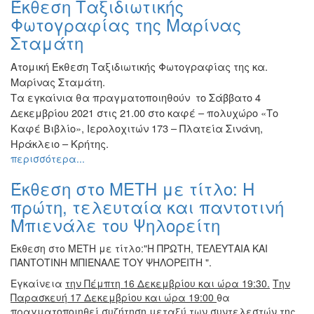
Έκθεση Ταξιδιωτικής
Βιβλίο
Φωτογραφίας της Μαρίνας
Ζωγραφική
Σταμάτη
Φωτογραφία
Ατομική Έκθεση Ταξιδιωτικής Φωτογραφίας της κα.
Τραγούδι
Μαρίνας Σταμάτη.
Μουσική
Τα εγκαίνια θα πραγματοποιηθούν το Σάββατο 4
Κινηματογράφος
Δεκεμβρίου 2021 στις 21.00 στο καφέ – πολυχώρο «Το
Καφέ Βιβλίο», Ιερολοχιτών 173 – Πλατεία Σινάνη,
Χορός
Ηράκλειο – Κρήτης.
Θέατρο
περισσότερα...
Παζάρι
Έκθεση στο ΜΕΤΗ με τίτλο: Η
Ειδών
πρώτη, τελευταία και παντοτινή
Συνέδρια
Μπιενάλε του Ψηλορείτη
Ημερίδες
-
Έκθεση στο ΜΕΤΗ με τίτλο:"Η ΠΡΩΤΗ, ΤΕΛΕΥΤΑΙΑ ΚΑΙ
Διημερίδες
ΠΑΝΤΟΤΙΝΗ ΜΠΙΕΝΑΛΕ ΤΟΥ ΨΗΛΟΡΕΙΤΗ ".
Σεμινάρια-
Εγκαίνεια
την Πέμπτη 16 Δεκεμβρίου και ώρα 19:30.
Την
Διαλέξεις-
Παρασκευή 17 Δεκεμβρίου και ώρα 19:00
θα
Ομιλίες
πραγματοποιηθεί συζήτηση μεταξύ των συντελεστών της