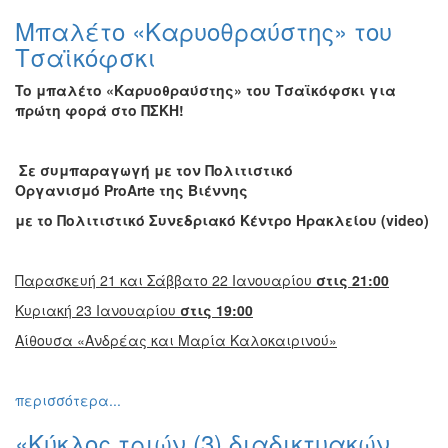
Μπαλέτο «Καρυοθραύστης» του
Τσαϊκόφσκι
To
μπαλέτο «Καρυοθραύστης» του Τσαϊκόφσκι για
πρώτη φορά στο ΠΣΚΗ!
Σε συμπαραγωγή με τον Πολιτιστικό
Οργανισμό
ProArte
της Βιέννης
με το Πολιτιστικό Συνεδριακό Κέντρο Ηρακλείου (
video
)
Παρασκευή 21 και Σάββατο 22 Ιανουαρίου
στις 21:00
Κυριακή 23 Ιανουαρίου
στις 19:00
Αίθουσα «Ανδρέας και Μαρία Καλοκαιρινού»
περισσότερα...
«Κύκλος τριών (3) διαδικτυακών