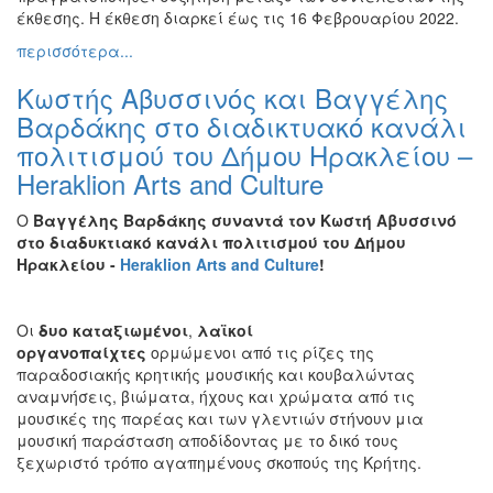
έκθεσης. Η έκθεση διαρκεί έως τις 16 Φεβρουαρίου 2022.
Διάφορες
Εκθέσεις
περισσότερα...
Εκδηλώσεις
Κωστής Αβυσσινός και Βαγγέλης
για
Βαρδάκης στο διαδικτυακό κανάλι
Παιδιά
πολιτισμού του Δήμου Ηρακλείου –
Άλλες
Heraklion Arts and Culture
Εκδηλώσεις
Ο
Βαγγέλης Βαρδάκης συναντά τον Κωστή Αβυσσινό
στο διαδυκτιακό κανάλι πολιτισμού του Δήμου
Ηρακλείου -
Heraklion
Arts
and
Culture
!
Ο
ΤΟΠΟΣ
ΜΑΣ
Οι
δυο καταξιωμένοι
,
λαϊκοί
οργανοπαίχτες
ορμώμενοι από τις ρίζες της
Ο
παραδοσιακής κρητικής μουσικής και κουβαλώντας
ΔΗΜΟΣ
αναμνήσεις, βιώματα, ήχους και χρώματα από τις
μουσικές της παρέας και των γλεντιών στήνουν μια
ΠΟΛΙΤΙΣΜΟΣ
μουσική παράσταση αποδίδοντας με το δικό τους
ξεχωριστό τρόπο αγαπημένους σκοπούς της Κρήτης.
ΑΝΘΕΚΤΙΚΗ