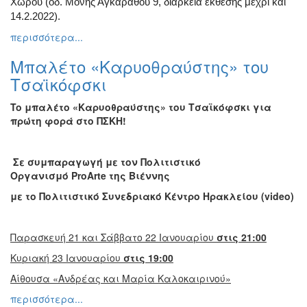
Χώρου (οδ. Μονής Αγκαράθου 9, διάρκεια έκθεσης μέχρι και
14.2.2022).
περισσότερα...
Μπαλέτο «Καρυοθραύστης» του
Τσαϊκόφσκι
To
μπαλέτο «Καρυοθραύστης» του Τσαϊκόφσκι για
πρώτη φορά στο ΠΣΚΗ!
Σε συμπαραγωγή με τον Πολιτιστικό
Οργανισμό
ProArte
της Βιέννης
με το Πολιτιστικό Συνεδριακό Κέντρο Ηρακλείου (
video
)
Παρασκευή 21 και Σάββατο 22 Ιανουαρίου
στις 21:00
Κυριακή 23 Ιανουαρίου
στις 19:00
Αίθουσα «Ανδρέας και Μαρία Καλοκαιρινού»
περισσότερα...