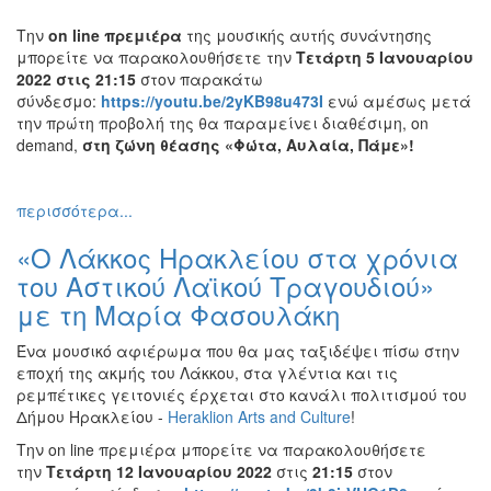
ΠΟΛΗ
Την
on
line
πρεμιέρα
της μουσικής αυτής συνάντησης
μπορείτε να παρακολουθήσετε την
Τετάρτη 5 Ιανουαρίου
2022 στις 21:15
στον παρακάτω
σύνδεσμο:
https://youtu.be/2yKB98u473I
ενώ αμέσως μετά
την πρώτη προβολή της θα παραμείνει διαθέσιμη, on
demand,
στη ζώνη θέασης «Φώτα, Αυλαία, Πάμε»!
περισσότερα...
«Ο Λάκκος Ηρακλείου στα χρόνια
του Αστικού Λαϊκού Τραγουδιού»
με τη Μαρία Φασουλάκη
Ένα μουσικό αφιέρωμα που θα μας ταξιδέψει πίσω στην
εποχή της ακμής του Λάκκου, στα γλέντια και τις
ρεμπέτικες γειτονιές έρχεται στο κανάλι πολιτισμού του
Δήμου Ηρακλείου -
Heraklion Arts and Culture
!
Την on line πρεμιέρα μπορείτε να παρακολουθήσετε
την
Τετάρτη 12 Ιανουαρίου 2022
στις
21:15
στον