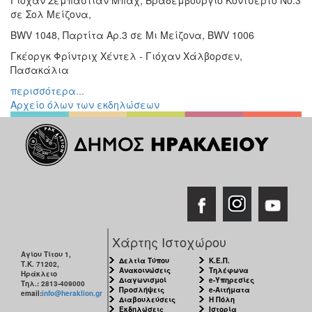
σε Σολ Μείζονα,
BWV 1048, Παρτίτα Αρ.3 σε Μι Μείζονα, BWV 1006
Γκέοργκ Φρίντριχ Χέντελ - Γιόχαν Χάλβορσεν,
Πασακάλια
περισσότερα...
Αρχείο όλων των εκδηλώσεων
Χάρτης Ιστοχώρου
Αγίου Τίτου 1,
Δελτία Τύπου
Κ.Ε.Π.
Τ.Κ. 71202,
Ανακοινώσεις
Τηλέφωνα
Ηράκλειο
Διαγωνισμοί
e-Υπηρεσίες
Τηλ.: 2813-409000
Προσλήψεις
e-Αιτήματα
email:
info@heraklion.gr
Διαβουλεύσεις
Η Πόλη
Εκδηλώσεις
Ιστορία