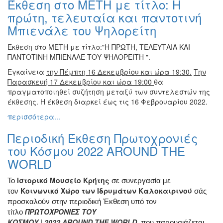
Έκθεση στο ΜΕΤΗ με τίτλο: Η
Βιβλίο
πρώτη, τελευταία και παντοτινή
Ζωγραφική
Μπιενάλε του Ψηλορείτη
Φωτογραφία
Έκθεση στο ΜΕΤΗ με τίτλο:"Η ΠΡΩΤΗ, ΤΕΛΕΥΤΑΙΑ ΚΑΙ
Τραγούδι
ΠΑΝΤΟΤΙΝΗ ΜΠΙΕΝΑΛΕ ΤΟΥ ΨΗΛΟΡΕΙΤΗ ".
Μουσική
Εγκαίνεια
την Πέμπτη 16 Δεκεμβρίου και ώρα 19:30.
Την
Κινηματογράφος
Παρασκευή 17 Δεκεμβρίου και ώρα 19:00
θα
πραγματοποιηθεί συζήτηση μεταξύ των συντελεστών της
Χορός
έκθεσης. Η έκθεση διαρκεί έως τις 16 Φεβρουαρίου 2022.
Θέατρο
περισσότερα...
Παζάρι
Ειδών
Περιοδική Έκθεση Πρωτοχρονιές
του Κόσμου 2022 AROUND THE
Συνέδρια
WORLD
Ημερίδες
-
Ιστορικό Μουσείο Κρήτης
Το
σε συνεργασία με
Διημερίδες
Κοινωνικό Χώρο των Ιδρυμάτων Καλοκαιρινού
τον
σάς
Σεμινάρια-
προσκαλούν στην περιοδική Έκθεση υπό τον
Διαλέξεις-
ΠΡΩΤΟΧΡΟΝΙΕΣ ΤΟΥ
τίτλο
Ομιλίες
ΚΟΣΜΟΥ
|
2022
AROUND
THE
WORLD
, που παρουσιάζεται