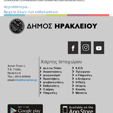
ΠΟΛΗ
περισσότερα...
Αρχείο όλων των εκδηλώσεων
Χάρτης Ιστοχώρου
Αγίου Τίτου 1,
Δελτία Τύπου
Κ.Ε.Π.
Τ.Κ. 71202,
Ανακοινώσεις
Τηλέφωνα
Ηράκλειο
Διαγωνισμοί
e-Υπηρεσίες
Τηλ.: 2813-409000
Προσλήψεις
e-Αιτήματα
email:
info@heraklion.gr
Διαβουλεύσεις
Η Πόλη
Εκδηλώσεις
Ιστορία
Ο Δήμος
Κνωσός
Υπηρεσίες
Μουσεία