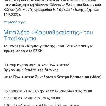
Αίθουσα Οδυσσέα Ελύτη
Διάφορες
στην πολυχρηστική
του Κοινωνικού
Εκθέσεις
Χώρου (οδ. Μονής Αγκαράθου 9, διάρκεια έκθεσης μέχρι και
14.2.2022).
Εκδηλώσεις
για
περισσότερα...
Παιδιά
Μπαλέτο «Καρυοθραύστης» του
Άλλες
Τσαϊκόφσκι
Εκδηλώσεις
To
μπαλέτο «Καρυοθραύστης» του Τσαϊκόφσκι για
πρώτη φορά στο ΠΣΚΗ!
Ο
ΤΟΠΟΣ
Σε συμπαραγωγή με τον Πολιτιστικό
ΜΑΣ
Οργανισμό
ProArte
της Βιέννης
με το Πολιτιστικό Συνεδριακό Κέντρο Ηρακλείου (
video
)
Ο
ΔΗΜΟΣ
Παρασκευή 21 και Σάββατο 22 Ιανουαρίου
στις 21:00
ΠΟΛΙΤΙΣΜΟΣ
Κυριακή 23 Ιανουαρίου
στις 19:00
ΑΝΘΕΚΤΙΚΗ
Αίθουσα «Ανδρέας και Μαρία Καλοκαιρινού»