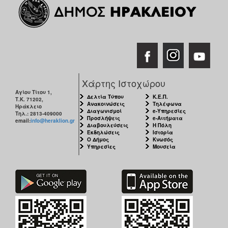
ΠΟΛΗ
Χάρτης Ιστοχώρου
Αγίου Τίτου 1,
Δελτία Τύπου
Κ.Ε.Π.
Τ.Κ. 71202,
Ανακοινώσεις
Τηλέφωνα
Ηράκλειο
Διαγωνισμοί
e-Υπηρεσίες
Τηλ.: 2813-409000
Προσλήψεις
e-Αιτήματα
email:
info@heraklion.gr
Διαβουλεύσεις
Η Πόλη
Εκδηλώσεις
Ιστορία
Ο Δήμος
Κνωσός
Υπηρεσίες
Μουσεία