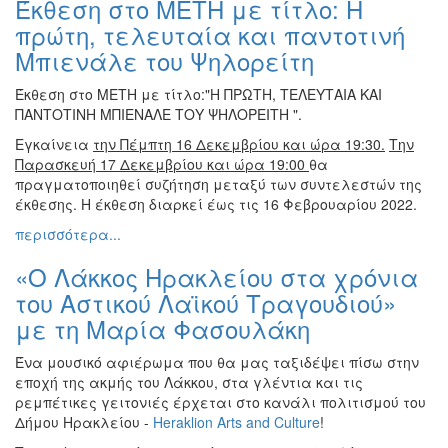
Έκθεση στο ΜΕΤΗ με τίτλο: Η
Βιβλίο
πρώτη, τελευταία και παντοτινή
Ζωγραφική
Μπιενάλε του Ψηλορείτη
Φωτογραφία
Έκθεση στο ΜΕΤΗ με τίτλο:"Η ΠΡΩΤΗ, ΤΕΛΕΥΤΑΙΑ ΚΑΙ
Τραγούδι
ΠΑΝΤΟΤΙΝΗ ΜΠΙΕΝΑΛΕ ΤΟΥ ΨΗΛΟΡΕΙΤΗ ".
Μουσική
Εγκαίνεια
την Πέμπτη 16 Δεκεμβρίου και ώρα 19:30.
Την
Κινηματογράφος
Παρασκευή 17 Δεκεμβρίου και ώρα 19:00
θα
πραγματοποιηθεί συζήτηση μεταξύ των συντελεστών της
Χορός
έκθεσης. Η έκθεση διαρκεί έως τις 16 Φεβρουαρίου 2022.
Θέατρο
περισσότερα...
Παζάρι
Ειδών
«Ο Λάκκος Ηρακλείου στα χρόνια
του Αστικού Λαϊκού Τραγουδιού»
Συνέδρια
με τη Μαρία Φασουλάκη
Ημερίδες
-
Ένα μουσικό αφιέρωμα που θα μας ταξιδέψει πίσω στην
Διημερίδες
εποχή της ακμής του Λάκκου, στα γλέντια και τις
Σεμινάρια-
ρεμπέτικες γειτονιές έρχεται στο κανάλι πολιτισμού του
Διαλέξεις-
Δήμου Ηρακλείου -
Heraklion Arts and Culture
!
Ομιλίες