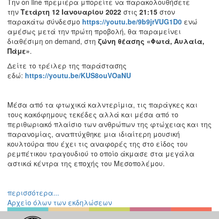
Την on line πρεμιέρα μπορείτε να παρακολουθήσετε
Διάφορες
την
Τετάρτη 12 Ιανουαρίου 2022
στις
21:15
στον
Εκθέσεις
παρακάτω σύνδεσμο
https://youtu.be/9b9jrVUG1D0
ενώ
αμέσως μετά την πρώτη προβολή, θα παραμείνει
Εκδηλώσεις
διαθέσιμη on demand, στη
ζώνη θέασης «Φωτά, Αυλαία,
για
Πάμε»
.
Παιδιά
Δείτε το τρέιλερ της παράστασης
Άλλες
εδώ:
https://youtu.be/KUS8ouVOaNU
Εκδηλώσεις
Μέσα από τα φτωχικά καλντερίμια, τις παράγκες και
τους κακόφημους τεκέδες αλλά και μέσα από το
περιθωριακό πλαίσιο των ανθρώπων της φτώχειας και της
Ο
ΤΟΠΟΣ
παρανομίας, αναπτύχθηκε μια ιδιαίτερη μουσική
ΜΑΣ
κουλτούρα που έχει τις αναφορές της στο είδος του
ρεμπέτικου τραγουδιού το οποίο άκμασε στα μεγάλα
Ο
αστικά κέντρα της εποχής του Μεσοπολέμου.
ΔΗΜΟΣ
ΠΟΛΙΤΙΣΜΟΣ
περισσότερα...
Αρχείο όλων των εκδηλώσεων
ΑΝΘΕΚΤΙΚΗ