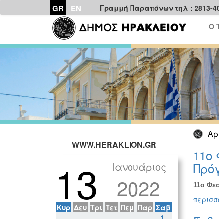
GR
EN
Γραμμή Παραπόνων τηλ : 2813-4
Ο 
Αρ
WWW.HERAKLION.GR
11ο 
13
Ιανουάριος
Πρόγ
2022
11ο Φεσ
περισσό
Κυρ
Δευ
Τρι
Τετ
Πεμ
Παρ
Σαβ
1