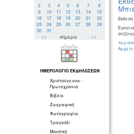
Έκθε
2
3
4
5
6
7
8
Μπι
9
10
11
12
13
14
15
16
17
18
19
20
21
22
Έκθεση
23
24
25
26
27
28
29
Εγκαίν
30
31
συζήτησ
<<
σήμερα
>>
περισσό
Αρχείο
ΗΜΕΡΟΛΟΓΙΟ ΕΚΔΗΛΩΣΕΩΝ
Χριστούγεννα -
Πρωτοχρονιά
Βιβλίο
Ζωγραφική
Φωτογραφία
Τραγούδι
Μουσική