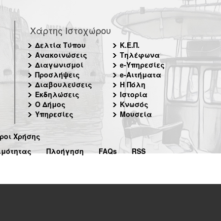
Χάρτης Ιστοχώρου
Δελτία Τύπου
Κ.Ε.Π.
Ανακοινώσεις
Τηλέφωνα
Διαγωνισμοί
e-Υπηρεσίες
Προσλήψεις
e-Αιτήματα
Διαβουλεύσεις
Η Πόλη
Εκδηλώσεις
Ιστορία
Ο Δήμος
Κνωσός
Υπηρεσίες
Μουσεία
ροι Χρήσης
ιμότητας
Πλοήγηση
FAQs
RSS