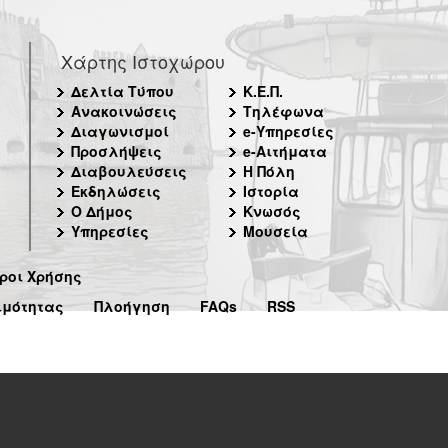
Χάρτης Ιστοχώρου
Δελτία Τύπου
Κ.Ε.Π.
Ανακοινώσεις
Τηλέφωνα
Διαγωνισμοί
e-Υπηρεσίες
Προσλήψεις
e-Αιτήματα
Διαβουλεύσεις
Η Πόλη
Εκδηλώσεις
Ιστορία
Ο Δήμος
Κνωσός
Υπηρεσίες
Μουσεία
ροι Χρήσης
ιμότητας
Πλοήγηση
FAQs
RSS