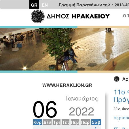
GR
EN
Γραμμή Παραπόνων τηλ : 2813-4
Ο 
Αρ
WWW.HERAKLION.GR
11ο 
06
Ιανουάριος
Πρόγ
2022
11ο Φεσ
περισσό
Κυρ
Δευ
Τρι
Τετ
Πεμ
Παρ
Σαβ
1