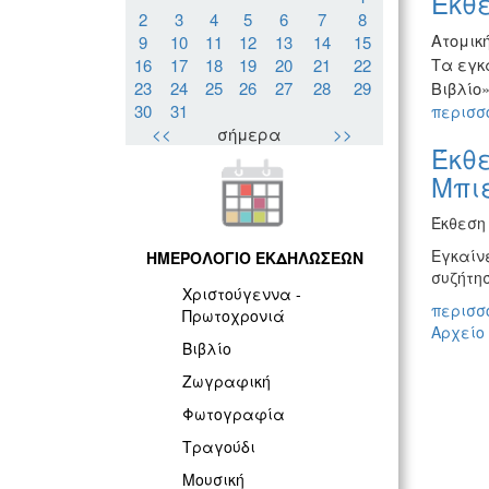
Έκθ
2
3
4
5
6
7
8
Ατομικ
9
10
11
12
13
14
15
Τα εγκ
16
17
18
19
20
21
22
23
24
25
26
27
28
29
Βιβλίο»
30
31
περισσό
<<
σήμερα
>>
Έκθε
Μπι
Έκθεση
Εγκαίν
ΗΜΕΡΟΛΟΓΙΟ ΕΚΔΗΛΩΣΕΩΝ
συζήτησ
Χριστούγεννα -
περισσό
Πρωτοχρονιά
Αρχείο
Βιβλίο
Ζωγραφική
Φωτογραφία
Τραγούδι
Μουσική