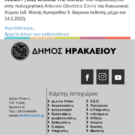
Αίθουσα Οδυσσέα Ελύτη
Διάφορες
στην πολυχρηστική
του Κοινωνικού
Εκθέσεις
Χώρου (οδ. Μονής Αγκαράθου 9, διάρκεια έκθεσης μέχρι και
14.2.2022).
Εκδηλώσεις
για
περισσότερα...
Παιδιά
Αρχείο όλων των εκδηλώσεων
Άλλες
Εκδηλώσεις
Ο
ΤΟΠΟΣ
ΜΑΣ
Χάρτης Ιστοχώρου
Αγίου Τίτου 1,
Ο
Δελτία Τύπου
Κ.Ε.Π.
Τ.Κ. 71202,
ΔΗΜΟΣ
Ανακοινώσεις
Τηλέφωνα
Ηράκλειο
Διαγωνισμοί
e-Υπηρεσίες
Τηλ.: 2813-409000
Προσλήψεις
e-Αιτήματα
email:
info@heraklion.gr
ΠΟΛΙΤΙΣΜΟΣ
Διαβουλεύσεις
Η Πόλη
Εκδηλώσεις
Ιστορία
Ο Δήμος
Κνωσός
Υπηρεσίες
Μουσεία
ΑΝΘΕΚΤΙΚΗ