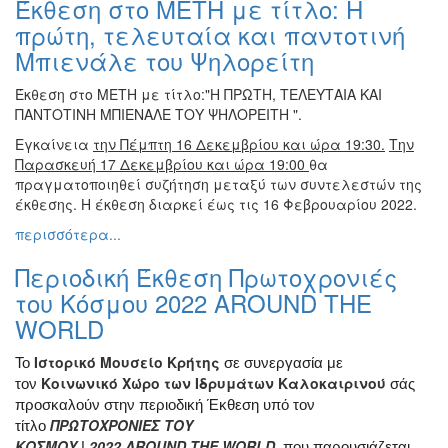
Έκθεση στο ΜΕΤΗ με τίτλο: Η
Βιβλίο
πρώτη, τελευταία και παντοτινή
Ζωγραφική
Μπιενάλε του Ψηλορείτη
Φωτογραφία
Έκθεση στο ΜΕΤΗ με τίτλο:"Η ΠΡΩΤΗ, ΤΕΛΕΥΤΑΙΑ ΚΑΙ
Τραγούδι
ΠΑΝΤΟΤΙΝΗ ΜΠΙΕΝΑΛΕ ΤΟΥ ΨΗΛΟΡΕΙΤΗ ".
Μουσική
Εγκαίνεια
την Πέμπτη 16 Δεκεμβρίου και ώρα 19:30.
Την
Κινηματογράφος
Παρασκευή 17 Δεκεμβρίου και ώρα 19:00
θα
πραγματοποιηθεί συζήτηση μεταξύ των συντελεστών της
Χορός
έκθεσης. Η έκθεση διαρκεί έως τις 16 Φεβρουαρίου 2022.
Θέατρο
περισσότερα...
Παζάρι
Ειδών
Περιοδική Έκθεση Πρωτοχρονιές
του Κόσμου 2022 AROUND THE
Συνέδρια
WORLD
Ημερίδες
-
Ιστορικό Μουσείο Κρήτης
Το
σε συνεργασία με
Διημερίδες
Κοινωνικό Χώρο των Ιδρυμάτων Καλοκαιρινού
τον
σάς
Σεμινάρια-
προσκαλούν στην περιοδική Έκθεση υπό τον
Διαλέξεις-
ΠΡΩΤΟΧΡΟΝΙΕΣ ΤΟΥ
τίτλο
Ομιλίες
ΚΟΣΜΟΥ
|
2022
AROUND
THE
WORLD
, που παρουσιάζεται