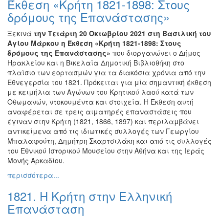
Έκθεση «Κρήτη 1821-1898: Στους
Ζωγραφική
δρόμους της Επανάστασης»
Φωτογραφία
Ξεκινά
την Τετάρτη 20 Οκτωβρίου 2021
στη Βασιλική του
Τραγούδι
Αγίου Μάρκου η Έκθεση «Κρήτη 1821-1898: Στους
Μουσική
δρόμους της Επανάστασης»
που διοργανώνει ο Δήμος
Ηρακλείου και η Βικελαία Δημοτική Βιβλιοθήκη στο
Κινηματογράφος
πλαίσιο των εορτασμών για τα διακόσια χρόνια από την
Χορός
Εθνεγερσία του 1821. Πρόκειται για μία σημαντική έκθεση
με κειμήλια των Αγώνων του Κρητικού λαού κατά των
Θέατρο
Οθωμανών, ντοκουμέντα και στοιχεία. Η Έκθεση αυτή
Παζάρι
αναφέρεται σε τρεις αιματηρές επαναστάσεις που
Ειδών
έγιναν στην Κρήτη (1821, 1866, 1897) και περιλαμβάνει
αντικείμενα από τις ιδιωτικές συλλογές των Γεωργίου
Συνέδρια
Μπαλαφούτη, Δημήτρη Σκαρτσιλάκη και από τις συλλογές
Ημερίδες
του Εθνικού Ιστορικού Μουσείου στην Αθήνα και της Ιεράς
-
Μονής Αρκαδίου.
Διημερίδες
περισσότερα...
Σεμινάρια-
1821. Η Κρήτη στην Ελληνική
Διαλέξεις-
Ομιλίες
Επανάσταση
Διάφορες