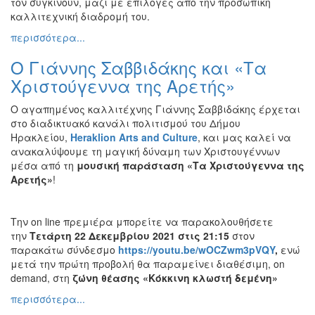
τον συγκινούν, μαζί με επιλογές από την προσωπική
καλλιτεχνική διαδρομή του.
περισσότερα...
Ο Γιάννης Σαββιδάκης και «Τα
Χριστούγεννα της Αρετής»
Ο αγαπημένος καλλιτέχνης Γιάννης Σαββιδάκης
έρχεται
στο διαδικτυακό κανάλι πολιτισμού του Δήμου
Ηρακλείου,
Heraklion
Arts
and
Culture
, και μας καλεί να
ανακαλύψουμε τη μαγική δύναμη των Χριστουγέννων
μέσα από τη
μουσική παράσταση «Τα Χριστούγεννα της
Αρετής»
!
Την on line πρεμιέρα μπορείτε να παρακολουθήσετε
την
Τετάρτη 22 Δεκεμβρίου 2021 στις 21:15
στον
παρακάτω σύνδεσμο
https://youtu.be/wOCZwm3pVQY
,
ενώ
μετά την πρώτη προβολή θα παραμείνει διαθέσιμη, on
demand, στη
ζώνη
θέασης «Κόκκινη κλωστή δεμένη»
περισσότερα...