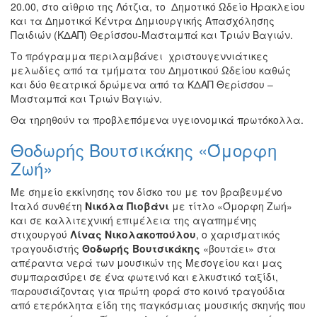
20.00, στο αίθριο της Λότζια, το Δημοτικό Ωδείο Ηρακλείου
και τα Δημοτικά Κέντρα Δημιουργικής Απασχόλησης
Παιδιών (ΚΔΑΠ) Θερίσσου-Μασταμπά και Τριών Βαγιών.
Το πρόγραμμα περιλαμβάνει χριστουγεννιάτικες
μελωδίες από τα τμήματα του Δημοτικού Ωδείου καθώς
και δύο θεατρικά δρώμενα από τα ΚΔΑΠ Θερίσσου –
Μασταμπά και Τριών Βαγιών.
Θα τηρηθούν τα προβλεπόμενα υγειονομικά πρωτόκολλα.
Θοδωρής Βουτσικάκης «Όμορφη
Ζωή»
Με σημείο εκκίνησης τον δίσκο του με τον βραβευμένο
Ιταλό συνθέτη
Νικόλα Πιοβάνι
με τίτλο «Όμορφη Ζωή»
και σε καλλιτεχνική επιμέλεια της αγαπημένης
στιχουργού
Λίνας Νικολακοπούλου
, ο χαρισματικός
τραγουδιστής
Θοδωρής Βουτσικάκης
«βουτάει» στα
απέραντα νερά των μουσικών της Μεσογείου και μας
συμπαρασύρει σε ένα φωτεινό και ελκυστικό ταξίδι,
παρουσιάζοντας για πρώτη φορά στο κοινό τραγούδια
από ετερόκλητα είδη της παγκόσμιας μουσικής σκηνής που