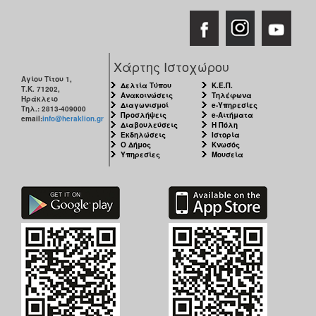
Χάρτης Ιστοχώρου
Αγίου Τίτου 1,
Δελτία Τύπου
Κ.Ε.Π.
Τ.Κ. 71202,
Ανακοινώσεις
Τηλέφωνα
Ηράκλειο
Διαγωνισμοί
e-Υπηρεσίες
Τηλ.: 2813-409000
Προσλήψεις
e-Αιτήματα
email:
info@heraklion.gr
Διαβουλεύσεις
Η Πόλη
Εκδηλώσεις
Ιστορία
Ο Δήμος
Κνωσός
Υπηρεσίες
Μουσεία