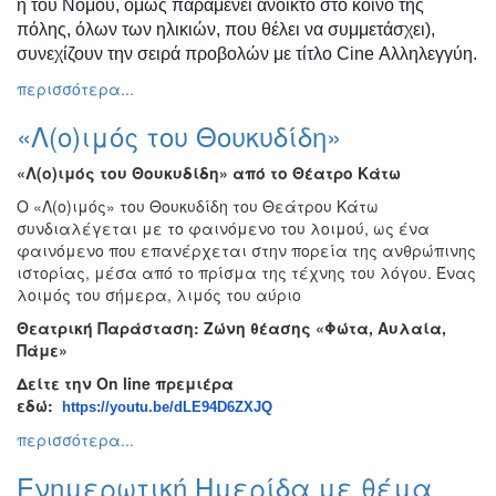
ή του Νομού, όμως παραμένει ανοικτό στο κοινό της
πόλης, όλων των ηλικιών, που θέλει να συμμετάσχει),
συνεχίζουν την σειρά προβολών με τίτλο
Cine
Αλληλεγγύη.
περισσότερα...
«Λ(ο)ιμός του Θουκυδίδη»
«Λ(ο)ιμός του Θουκυδίδη» από το Θέατρο Κάτω
Ο «Λ(ο)ιμός» του Θουκυδίδη του Θεάτρου Κάτω
συνδιαλέγεται με το φαινόμενο του λοιμού, ως ένα
φαινόμενο που επανέρχεται στην πορεία της ανθρώπινης
ιστορίας, μέσα από το πρίσμα της τέχνης του λόγου. Ένας
λοιμός του σήμερα, λιμός του αύριο
Θεατρική Παράσταση: Ζώνη θέασης «Φώτα, Αυλαία,
Πάμε»
Δείτε την
On
line
πρεμιέρα
εδώ:
https://youtu.be/dLE94D6ZXJQ
περισσότερα...
Ενημερωτική Ημερίδα με θέμα