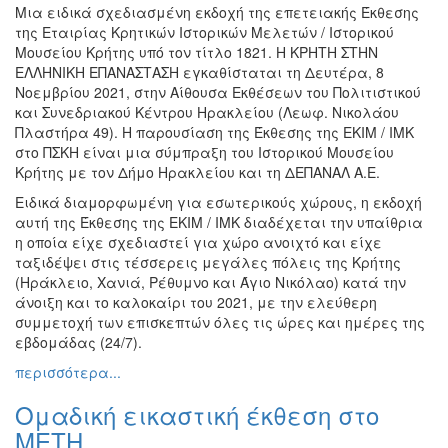
Μια ειδικά σχεδιασμένη εκδοχή της επετειακής Έκθεσης
Εκθέσεις
της Εταιρίας Κρητικών Ιστορικών Μελετών / Ιστορικού
Εκδηλώσεις
Μουσείου Κρήτης υπό τον τίτλο 1821. Η ΚΡΗΤΗ ΣΤΗΝ
για
ΕΛΛΗΝΙΚΗ ΕΠΑΝΑΣΤΑΣΗ εγκαθίσταται τη Δευτέρα, 8
Παιδιά
Νοεμβρίου 2021, στην Αίθουσα Εκθέσεων του Πολιτιστικού
και Συνεδριακού Κέντρου Ηρακλείου (Λεωφ. Νικολάου
Άλλες
Πλαστήρα 49). Η παρουσίαση της Έκθεσης της ΕΚΙΜ / ΙΜΚ
Εκδηλώσεις
στο ΠΣΚΗ είναι μια σύμπραξη του Ιστορικού Μουσείου
Κρήτης με τον Δήμο Ηρακλείου και τη ΔΕΠΑΝΑΛ Α.Ε.
Ειδικά διαμορφωμένη για εσωτερικούς χώρους, η εκδοχή
αυτή της Έκθεσης της ΕΚΙΜ / ΙΜΚ διαδέχεται την υπαίθρια
Ο
η οποία είχε σχεδιαστεί για χώρο ανοιχτό και είχε
ΤΟΠΟΣ
ταξιδέψει στις τέσσερεις μεγάλες πόλεις της Κρήτης
ΜΑΣ
(Ηράκλειο, Χανιά, Ρέθυμνο και Άγιο Νικόλαο) κατά την
άνοιξη και το καλοκαίρι του 2021, με την ελεύθερη
Ο
συμμετοχή των επισκεπτών όλες τις ώρες και ημέρες της
ΔΗΜΟΣ
εβδομάδας (24/7).
περισσότερα...
ΠΟΛΙΤΙΣΜΟΣ
Ομαδική εικαστική έκθεση στο
ΑΝΘΕΚΤΙΚΗ
ΠΟΛΗ
ΜΕΤΗ